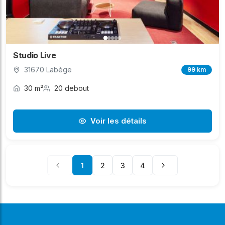
Studio Live
31670 Labège
99 km
30 m²
20 debout
Voir les détails
1
2
3
4