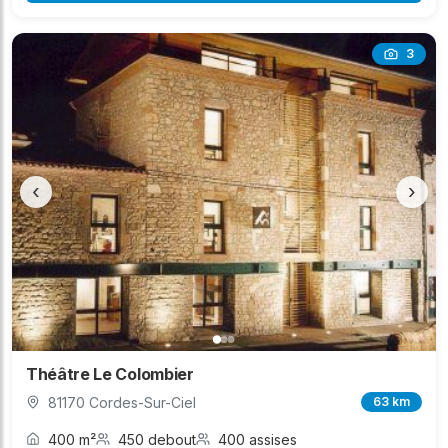
3
‹
›
Théâtre Le Colombier
81170 Cordes-Sur-Ciel
63 km
400 m²
450 debout
400 assises