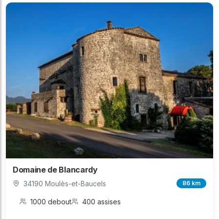
Domaine de Blancardy
34190 Moulès-et-Baucels
86 km
1000 debout
400 assises