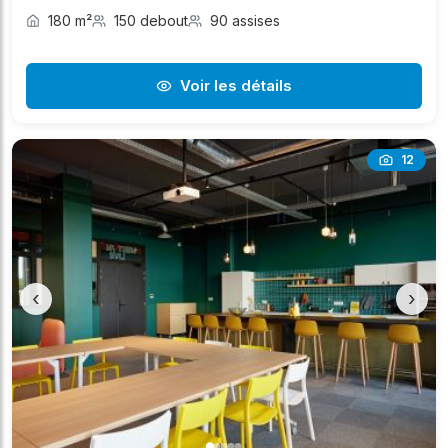
180 m²
150 debout
90 assises
Voir les détails
12
‹
›