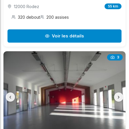
12000 Rodez
55 km
320 debout
200 assises
Voir les détails
3
‹
›