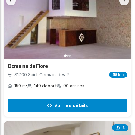
‹
›
Domaine de Flore
81700 Saint-Germain-des-P
58 km
150 m²
140 debout
90 assises
Voir les détails
3