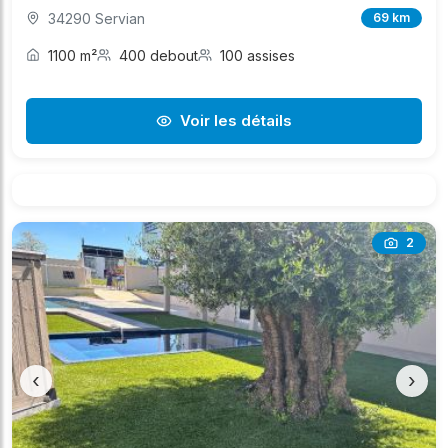
34290 Servian
69 km
1100 m²
400 debout
100 assises
Voir les détails
2
‹
›