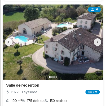
6
‹
›
Salle de réception
81220 Teyssode
63 km
190 m²
175 debout
150 assises