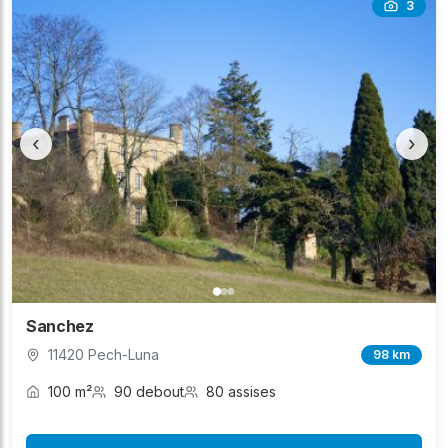
3
‹
›
Sanchez
11420 Pech-Luna
98 km
100 m²
90 debout
80 assises