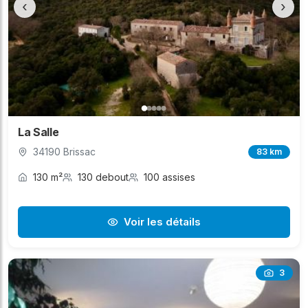
‹
›
La Salle
34190 Brissac
83 km
130 m²
130 debout
100 assises
Voir les détails
3