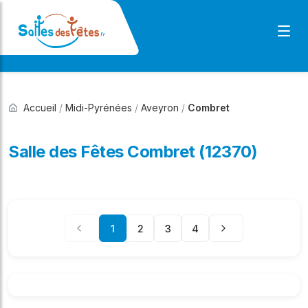
Accueil
/
Midi-Pyrénées
/
Aveyron
/
Combret
Salle des Fêtes Combret (12370)
1
2
3
4