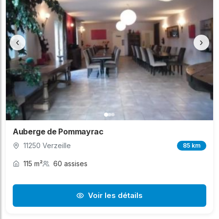
‹
›
Auberge de Pommayrac
11250 Verzeille
85 km
115 m²
60 assises
Voir les détails