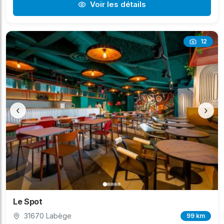
Voir les détails
12
‹
›
Le Spot
31670 Labège
99 km