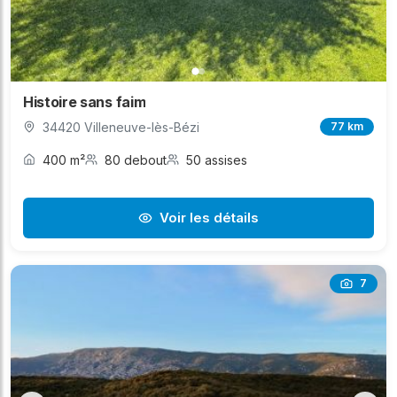
Histoire sans faim
34420 Villeneuve-lès-Bézi
77 km
400 m²
80 debout
50 assises
Voir les détails
7