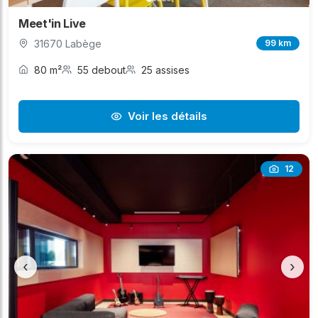
Meet'in Live
31670 Labège
99 km
80 m²
55 debout
25 assises
Voir les détails
12
‹
›