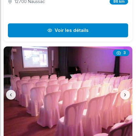
12700 Naussac
86 km
Voir les détails
3
‹
›