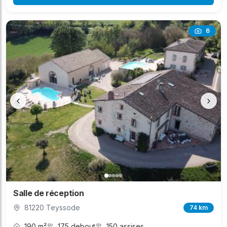
6
‹
›
Salle de réception
81220 Teyssode
74 km
190 m²
175 debout
150 assises