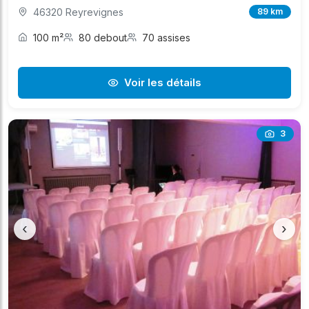
46320 Reyrevignes
89 km
100 m²
80 debout
70 assises
Voir les détails
3
‹
›