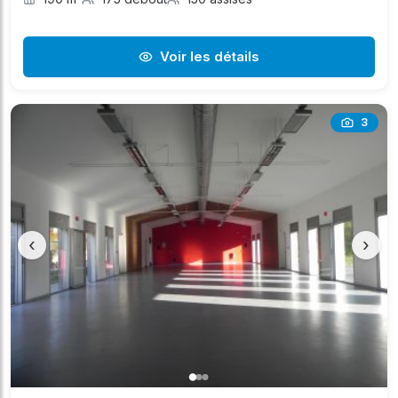
Voir les détails
3
‹
›