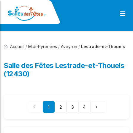
Accueil
/
Midi-Pyrénées
/
Aveyron
/
Lestrade-et-Thouels
Salle des Fêtes Lestrade-et-Thouels
(12430)
1
2
3
4