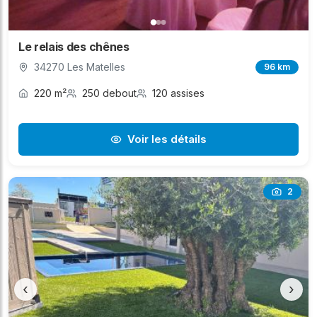
Le relais des chênes
34270 Les Matelles
96 km
220 m²
250 debout
120 assises
Voir les détails
2
‹
›