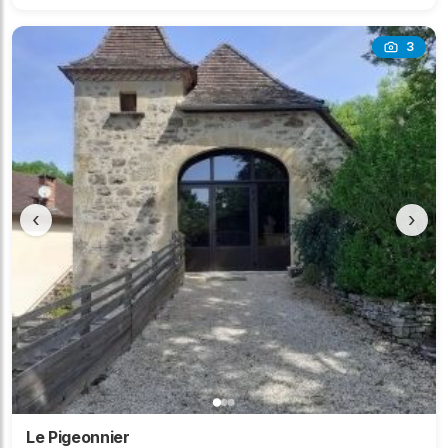
3
‹
›
Le Pigeonnier