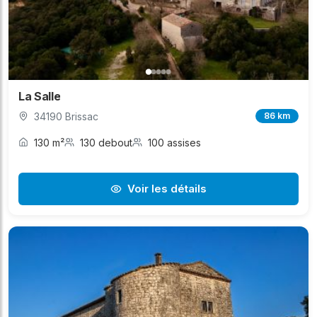
La Salle
34190 Brissac
86 km
130 m²
130 debout
100 assises
Voir les détails