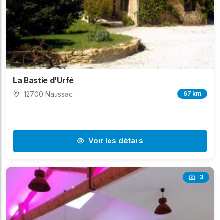
La Bastie d'Urfé
12700 Naussac
67 km
Voir les détails
3