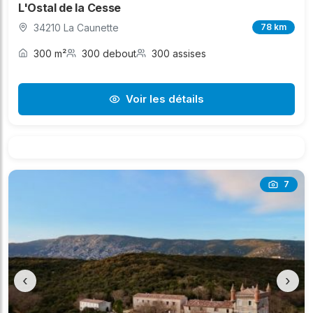
L'Ostal de la Cesse
34210 La Caunette
78 km
300 m²
300 debout
300 assises
Voir les détails
7
‹
›