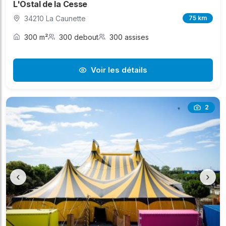
L'Ostal de la Cesse
34210 La Caunette
75 km
300 m²
300 debout
300 assises
Voir les détails
2
‹
›