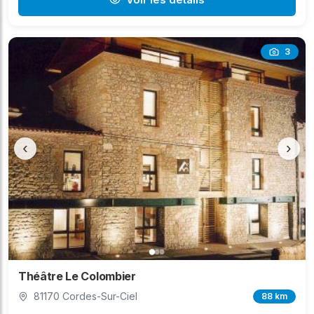
3
‹
›
Théâtre Le Colombier
81170 Cordes-Sur-Ciel
88 km