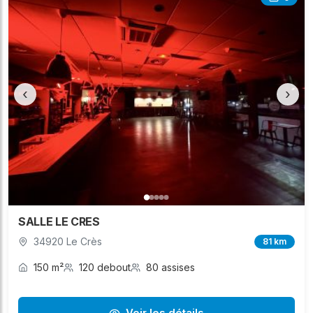
‹
›
SALLE LE CRES
34920 Le Crès
81 km
150 m²
120 debout
80 assises
Voir les détails