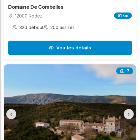
Domaine De Combelles
12000 Rodez
51 km
320 debout
200 assises
Voir les détails
7
‹
›