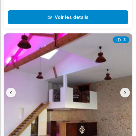
Voir les détails
3
‹
›