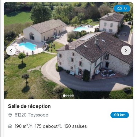
6
‹
›
Salle de réception
81220 Teyssode
98 km
190 m²
175 debout
150 assises