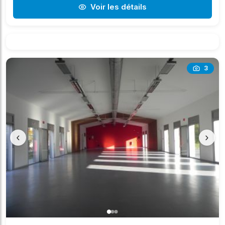
Voir les détails
3
‹
›