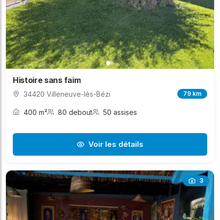
Histoire sans faim
34420 Villeneuve-lès-Bézi
79 km
400 m²
80 debout
50 assises
Voir les détails
3