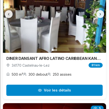
‹
›
DINER DANSANT AFRO LATINO CARIBBEAN KANJY EVENT
34170 Castelnau-le-Lez
81 km
500 m²
300 debout
250 assises
Voir les détails
5