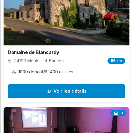
Domaine de Blancardy
34190 Moulès-et-Baucels
56 km
1000 debout
400 assises
Voir les détails
3