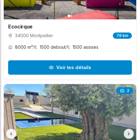
Ecocirque
34000 Montpellier
76 km
8000 m²
1500 debout
1500 assises
Voir les détails
2
‹
›