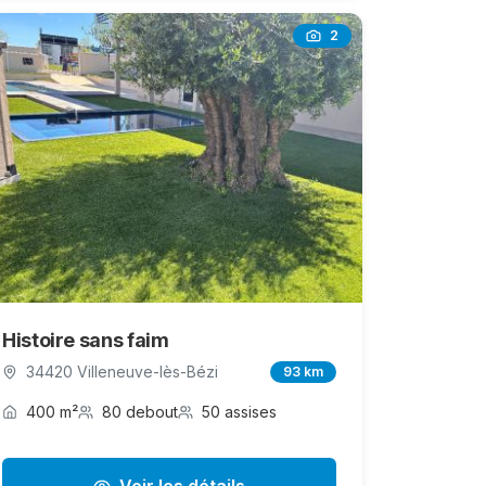
2
Histoire sans faim
34420 Villeneuve-lès-Bézi
93 km
400 m²
80 debout
50 assises