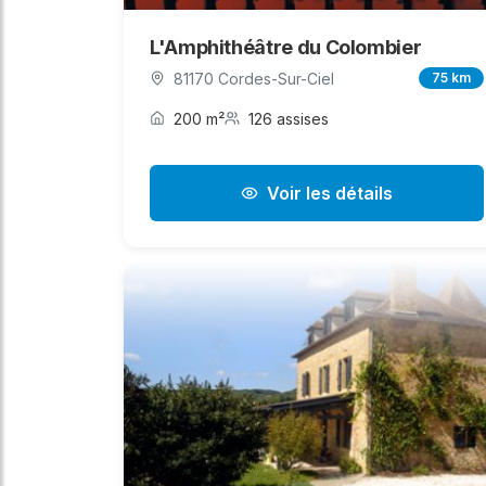
L'Amphithéâtre du Colombier
81170 Cordes-Sur-Ciel
75 km
200 m²
126 assises
Voir les détails