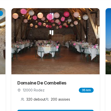
Domaine De Combelles
12000 Rodez
35 km
320 debout
200 assises