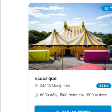
2
Ecocirque
34000 Montpellier
92 km
8000 m²
1500 debout
1500 assises