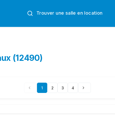
Trouver une salle en location
aux (12490)
1
2
3
4