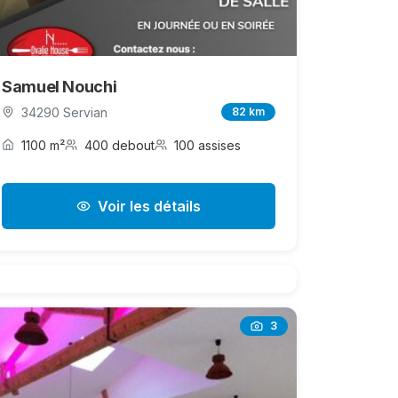
Samuel Nouchi
34290 Servian
82 km
1100 m²
400 debout
100 assises
Voir les détails
3