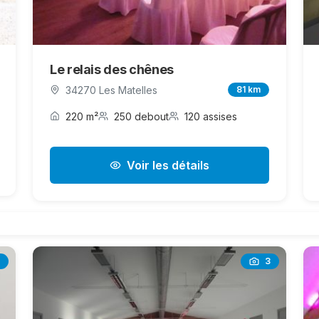
Le relais des chênes
34270 Les Matelles
81 km
220 m²
250 debout
120 assises
Voir les détails
3