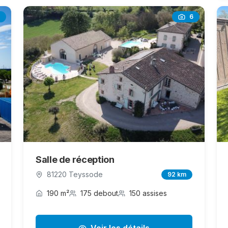
6
Salle de réception
81220 Teyssode
92 km
190 m²
175 debout
150 assises