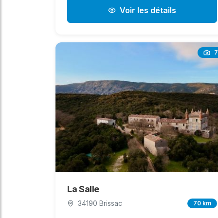
Voir les détails
7
La Salle
34190 Brissac
70 km