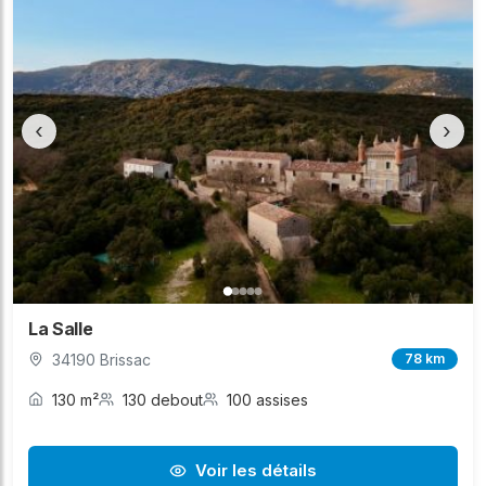
‹
›
La Salle
34190 Brissac
78 km
130 m²
130 debout
100 assises
Voir les détails