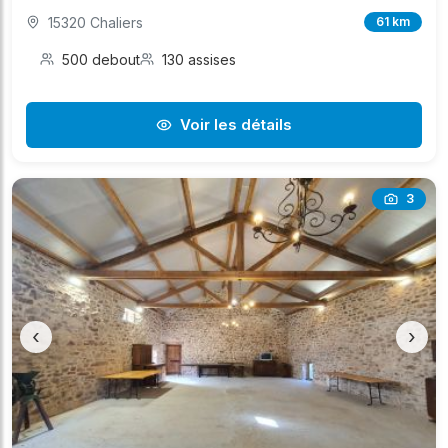
15320 Chaliers
61 km
500 debout
130 assises
Voir les détails
3
‹
›