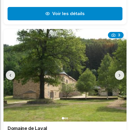
Voir les détails
3
‹
›
Domaine de Laval