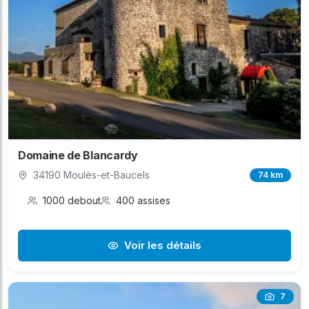
Domaine de Blancardy
34190 Moulès-et-Baucels
74 km
1000 debout
400 assises
Voir les détails
7