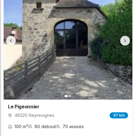
‹
›
Le Pigeonnier
46320 Reyrevignes
97 km
100 m²
80 debout
70 assises