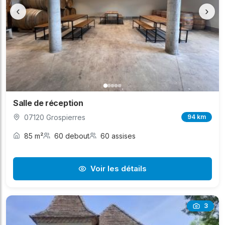
‹
›
Salle de réception
07120 Grospierres
94 km
85 m²
60 debout
60 assises
Voir les détails
3