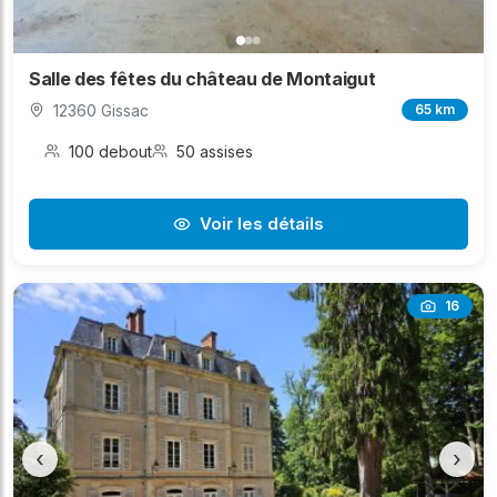
Salle des fêtes du château de Montaigut
12360 Gissac
65 km
100 debout
50 assises
Voir les détails
16
‹
›