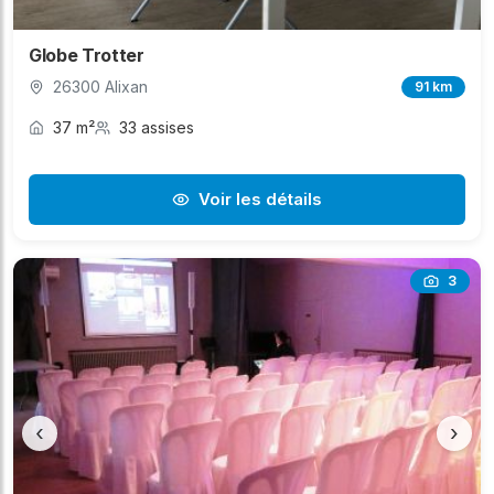
Globe Trotter
26300 Alixan
91 km
37 m²
33 assises
Voir les détails
3
‹
›