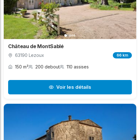
Château de MontSablé
63190 Lezoux
66 km
150 m²
200 debout
110 assises
Voir les détails