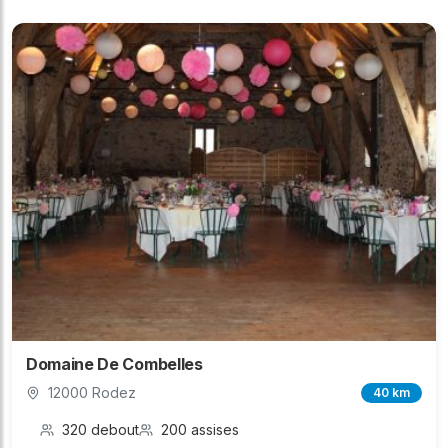
Domaine De Combelles
12000 Rodez
40 km
320 debout
200 assises