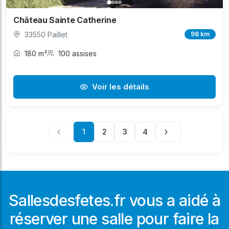
Château Sainte Catherine
33550 Paillet
98 km
180 m²
100 assises
Voir les détails
1
2
3
4
Sallesdesfetes.fr vous a aidé à
réserver une salle pour faire la