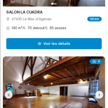
SALON LA CUADRA
47430 Le Mas-d'Agenais
58 km
140 m²
70 debout
65 assises
Voir les détails
9
‹
›