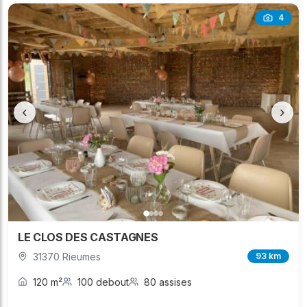
4
‹
›
LE CLOS DES CASTAGNES
31370 Rieumes
93 km
120 m²
100 debout
80 assises