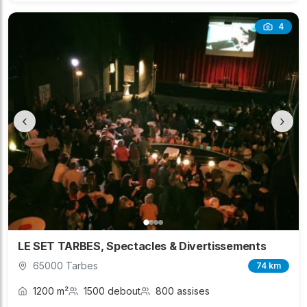
4
‹
›
LE SET TARBES, Spectacles & Divertissements
65000 Tarbes
74 km
1200 m²
1500 debout
800 assises