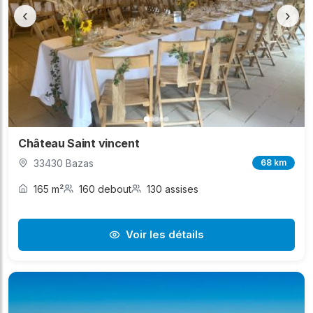
‹
›
Château Saint vincent
33430 Bazas
68 km
165 m²
160 debout
130 assises
Voir les détails