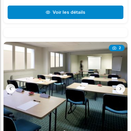
Voir les détails
2
‹
›