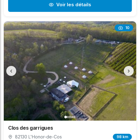
Voir les détails
10
‹
›
Clos des garrigues
82130 L'Honor-de-Cos
98 km