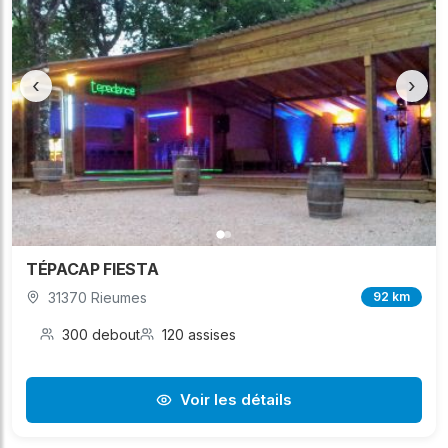
‹
›
TÉPACAP FIESTA
31370 Rieumes
92 km
300 debout
120 assises
Voir les détails