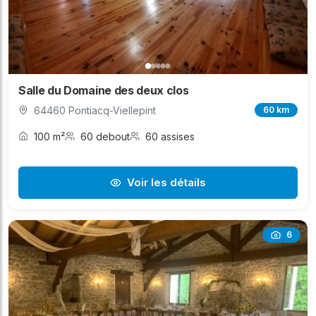
Salle du Domaine des deux clos
64460 Pontiacq-Viellepint
60 km
100 m²
60 debout
60 assises
Voir les détails
6