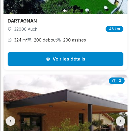
DARTAGNAN
32000 Auch
46 km
324 m²
200 debout
200 assises
Voir les détails
3
‹
›