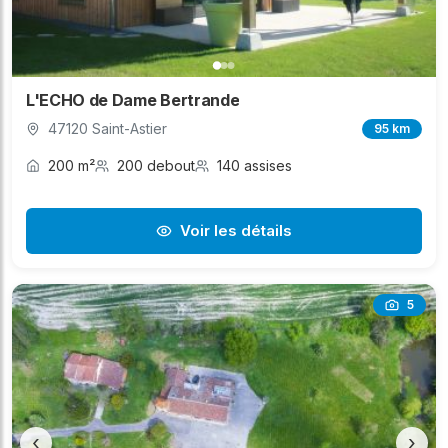
L'ECHO de Dame Bertrande
47120 Saint-Astier
95 km
200 m²
200 debout
140 assises
Voir les détails
5
‹
›