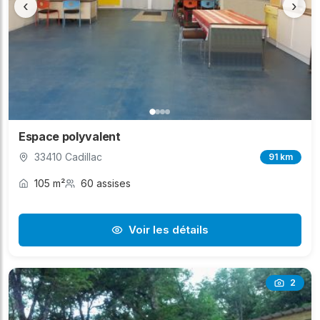
‹
›
Espace polyvalent
33410 Cadillac
91 km
105 m²
60 assises
Voir les détails
2