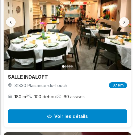
‹
›
SALLE INDALOFT
31830 Plaisance-du-Touch
97 km
180 m²
100 debout
60 assises
Voir les détails