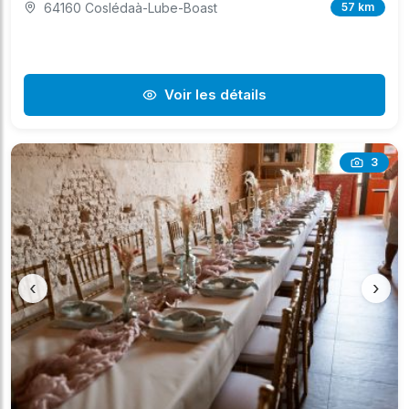
64160 Coslédaà-Lube-Boast
57 km
Voir les détails
3
‹
›