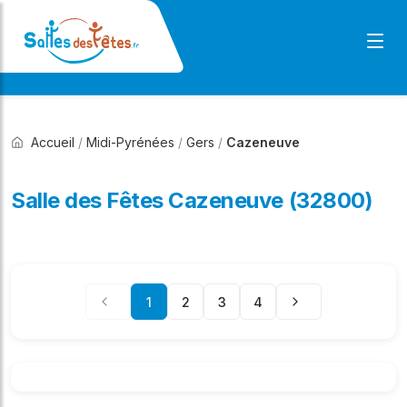
Accueil
/
Midi-Pyrénées
/
Gers
/
Cazeneuve
Salle des Fêtes Cazeneuve (32800)
1
2
3
4