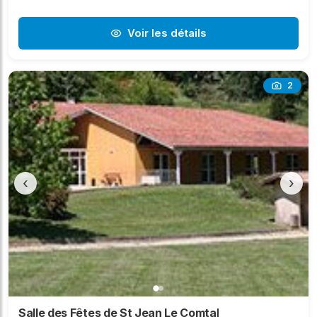
Voir les détails
2
‹
›
Salle des Fêtes de St Jean Le Comtal