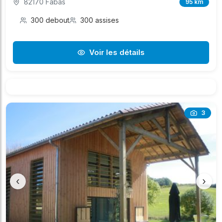
82170 Fabas
95 km
300 debout
300 assises
Voir les détails
3
‹
›