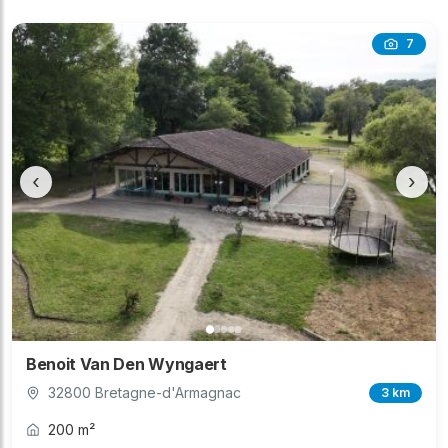
7
‹
›
Benoit Van Den Wyngaert
32800 Bretagne-d'Armagnac
3 km
200 m²