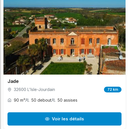
Jade
32600 L'Isle-Jourdain
72 km
90 m²
50 debout
50 assises
Voir les détails