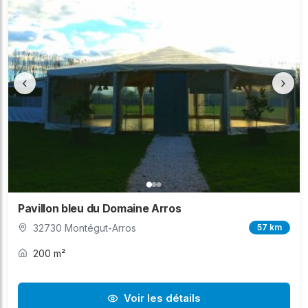
‹
›
Pavillon bleu du Domaine Arros
32730 Montégut-Arros
57 km
200 m²
Voir les détails