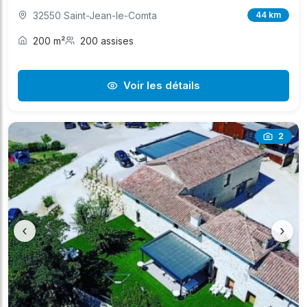
32550 Saint-Jean-le-Comta
44 km
200 m²
200 assises
Voir les détails
2
‹
›