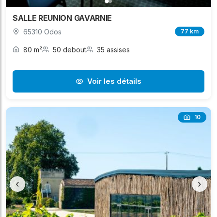
SALLE REUNION GAVARNIE
65310 Odos
77 km
80 m²
50 debout
35 assises
Voir les détails
10
‹
›