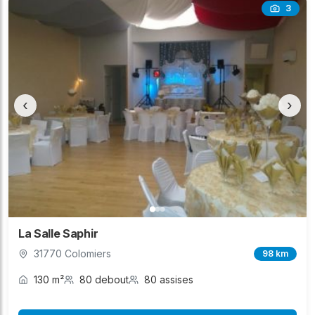
3
‹
›
La Salle Saphir
31770 Colomiers
98 km
130 m²
80 debout
80 assises