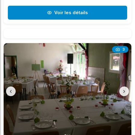
Voir les détails
3
‹
›