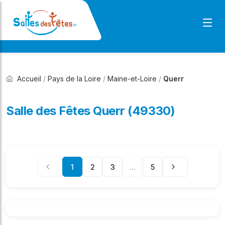
Accueil
/
Pays de la Loire
/
Maine-et-Loire
/
Querr
Salle des Fêtes Querr (49330)
1
2
3
...
5