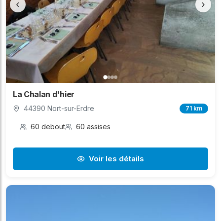
‹
›
La Chalan d'hier
44390 Nort-sur-Erdre
71 km
60 debout
60 assises
Voir les détails