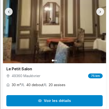
‹
›
Le Petit Salon
49360 Maulévrier
75 km
30 m²
40 debout
20 assises
Voir les détails