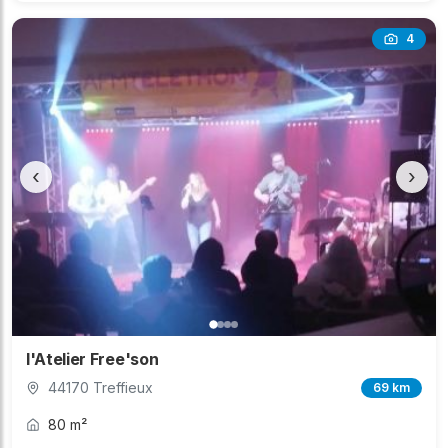
4
‹
›
l'Atelier Free'son
44170 Treffieux
69 km
80 m²