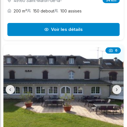
49160 Saint-Martin-de-la-
54 km
200 m²
150 debout
100 assises
Voir les détails
6
‹
›