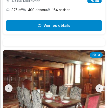
49360 Maulévrier
75 km
375 m²
400 debout
164 assises
Voir les détails
3
‹
›