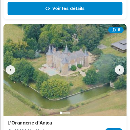
Voir les détails
5
‹
›
L'Orangerie d'Anjou