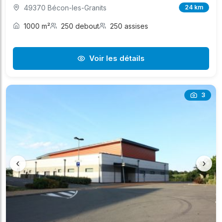
49370 Bécon-les-Granits
24 km
1000 m²
250 debout
250 assises
Voir les détails
3
‹
›