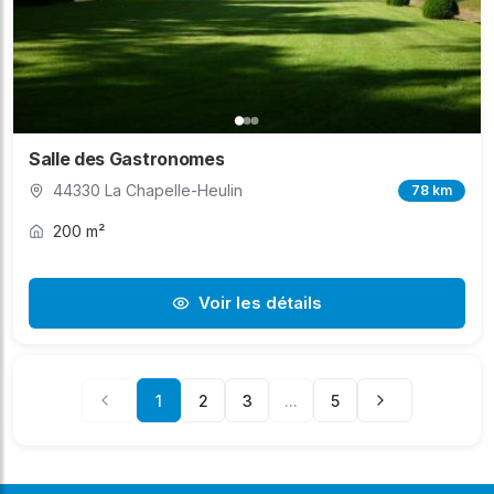
Salle des Gastronomes
44330 La Chapelle-Heulin
78 km
200 m²
Voir les détails
1
2
3
...
5