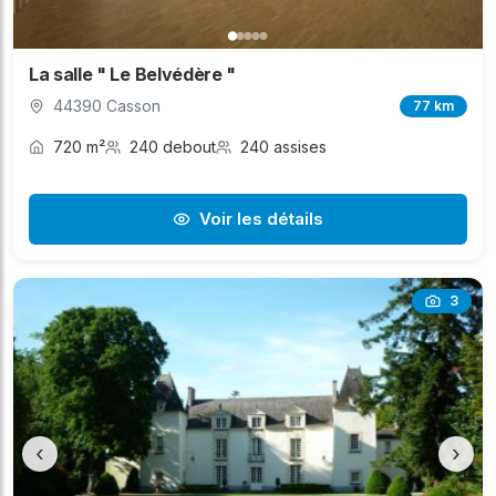
La salle " Le Belvédère "
44390 Casson
77 km
720 m²
240 debout
240 assises
Voir les détails
3
‹
›