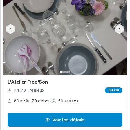
‹
›
L'Atelier Free'Son
44170 Treffieux
69 km
80 m²
70 debout
50 assises
Voir les détails