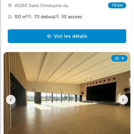
49280 Saint-Christophe-du
76 km
100 m²
70 debout
50 assises
Voir les détails
6
‹
›