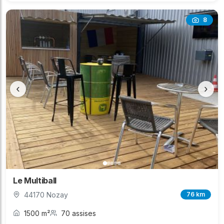
8
‹
›
Le Multiball
44170 Nozay
76 km
1500 m²
70 assises