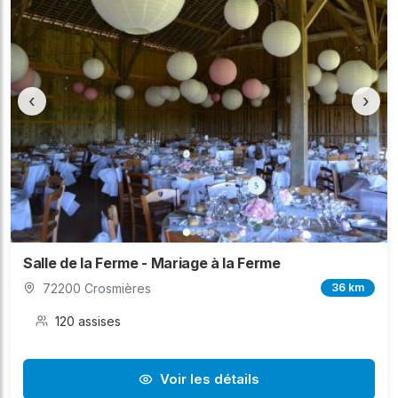
‹
›
Salle de la Ferme - Mariage à la Ferme
72200 Crosmières
36 km
120 assises
Voir les détails