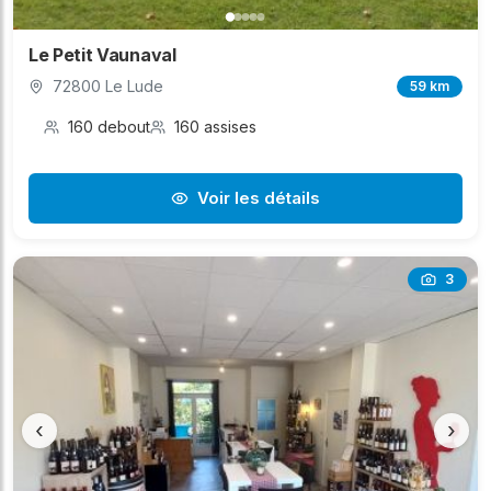
Le Petit Vaunaval
72800 Le Lude
59 km
160 debout
160 assises
Voir les détails
3
‹
›