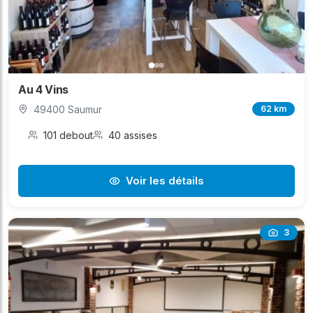
Au 4 Vins
49400 Saumur
62 km
101 debout
40 assises
Voir les détails
3