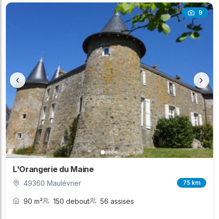
9
‹
›
L'Orangerie du Maine
49360 Maulévrier
75 km
90 m²
150 debout
56 assises