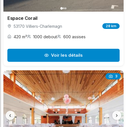
Espace Corail
53170 Villiers-Charlemagn
28 km
420 m²
1000 debout
600 assises
Voir les détails
3
‹
›