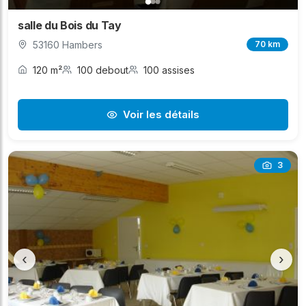
salle du Bois du Tay
53160 Hambers
70 km
120 m²
100 debout
100 assises
Voir les détails
3
‹
›