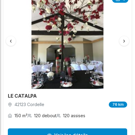
‹
›
LE CATALPA
42123 Cordelle
76 km
150 m²
120 debout
120 assises