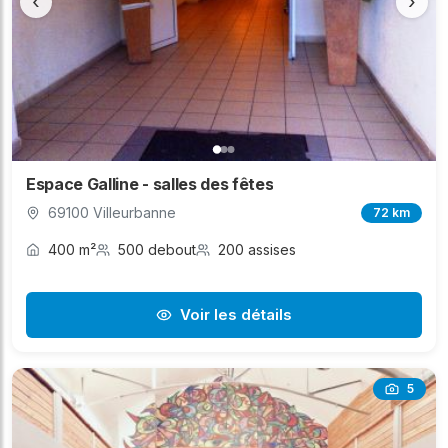
‹
›
Espace Galline - salles des fêtes
69100 Villeurbanne
72 km
400 m²
500 debout
200 assises
Voir les détails
5