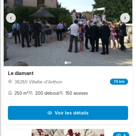
‹
›
Le diamant
38280 Villette-d'Anthon
75 km
250 m²
200 debout
150 assises
Voir les détails
4