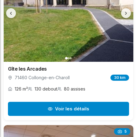
‹
›
Gîte les Arcades
71460 Collonge-en-Charoll
30 km
126 m²
130 debout
80 assises
Voir les détails
5