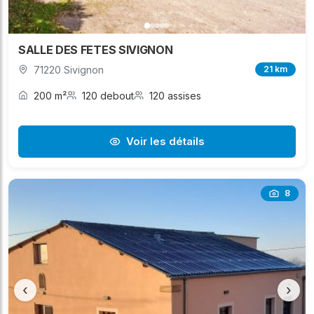
SALLE DES FETES SIVIGNON
71220 Sivignon
21 km
200 m²
120 debout
120 assises
Voir les détails
8
‹
›