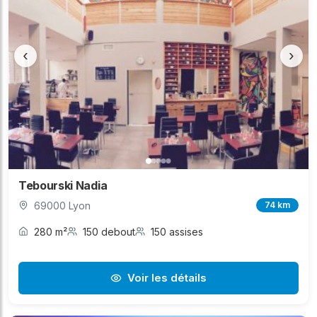
‹
›
Tebourski Nadia
69000 Lyon
74 km
280 m²
150 debout
150 assises
Voir les détails