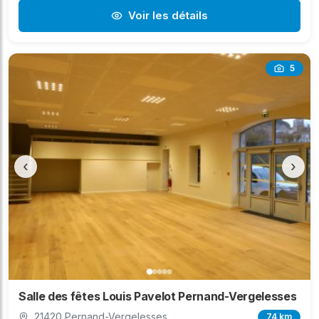
Voir les détails
5
‹
›
Salle des fêtes Louis Pavelot Pernand-Vergelesses
21420 Pernand-Vergelesses
74 km