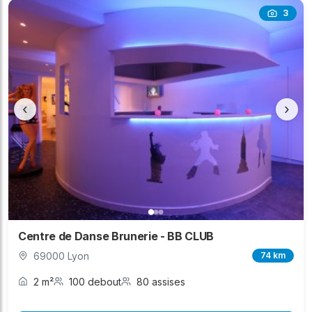
3
‹
›
Centre de Danse Brunerie - BB CLUB
69000 Lyon
74 km
2 m²
100 debout
80 assises