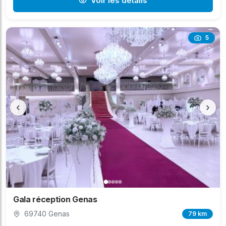
Voir les détails
5
‹
›
Gala réception Genas
69740 Genas
79 km