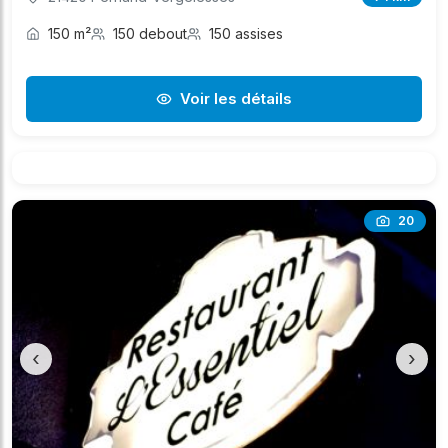
150 m²
150 debout
150 assises
Voir les détails
20
‹
›