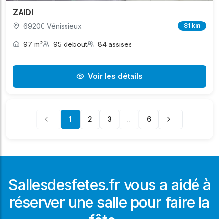
ZAIDI
69200 Vénissieux
81 km
97 m²
95 debout
84 assises
Voir les détails
1
2
3
...
6
Sallesdesfetes.fr vous a aidé à
réserver une salle pour faire la