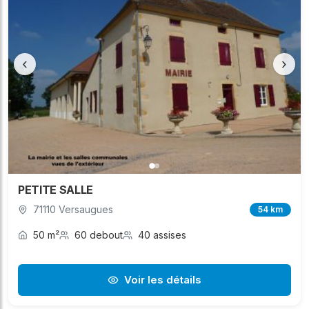
‹
›
PETITE SALLE
71110 Versaugues
54 km
50 m²
60 debout
40 assises
Voir les détails