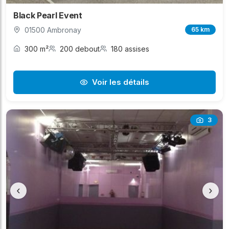
Black Pearl Event
01500 Ambronay
65 km
300 m²
200 debout
180 assises
Voir les détails
3
‹
›