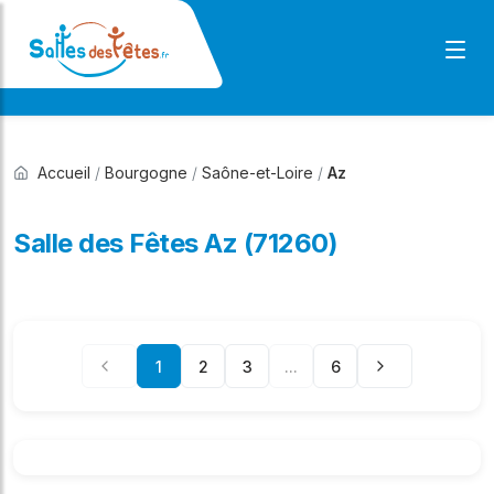
Accueil
/
Bourgogne
/
Saône-et-Loire
/
Az
Salle des Fêtes Az (71260)
1
2
3
...
6