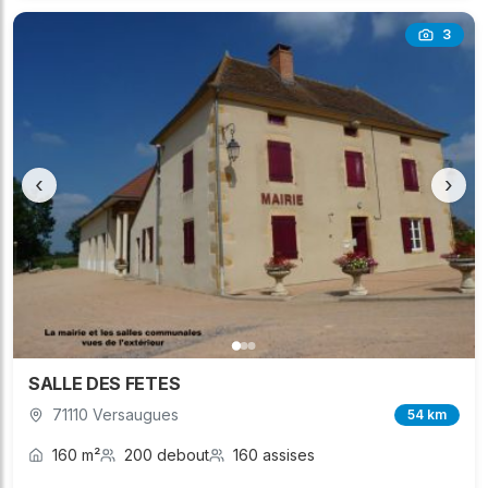
3
‹
›
SALLE DES FETES
71110 Versaugues
54 km
160 m²
200 debout
160 assises