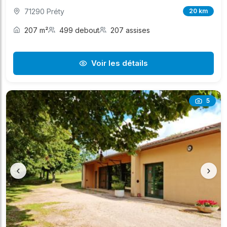
71290 Préty
20 km
207 m²
499 debout
207 assises
Voir les détails
5
‹
›