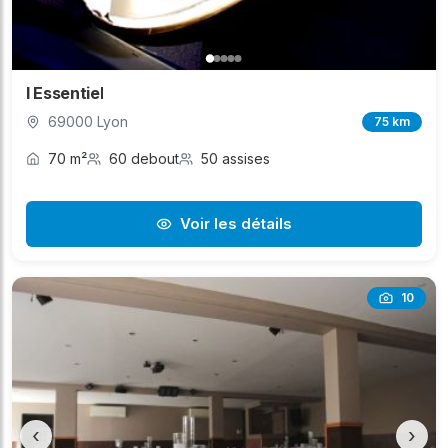
l Essentiel
69000 Lyon
75 km
70 m²
60 debout
50 assises
Voir les détails
10
‹
›