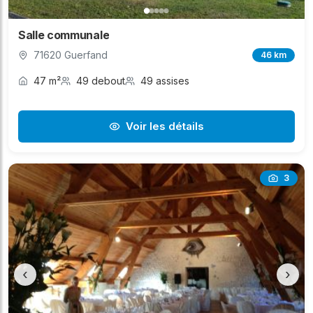
Salle communale
71620 Guerfand
46 km
47 m²
49 debout
49 assises
Voir les détails
3
‹
›