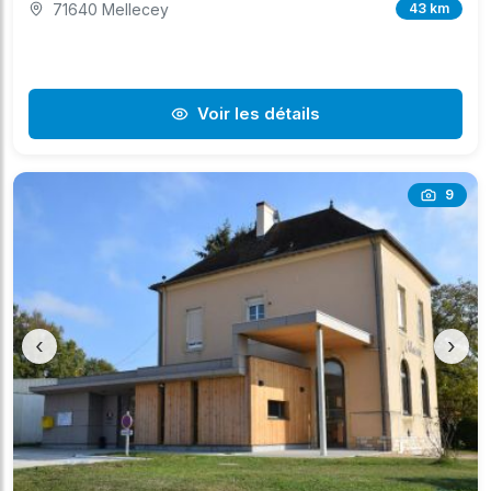
71640 Mellecey
43 km
Voir les détails
9
‹
›