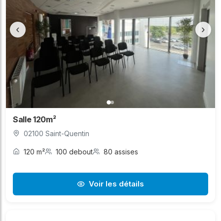
‹
›
Salle 120m²
02100 Saint-Quentin
120 m²
100 debout
80 assises
Voir les détails