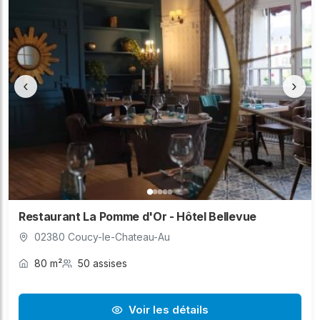
‹
›
Restaurant La Pomme d'Or - Hôtel Bellevue
02380 Coucy-le-Chateau-Au
80 m²
50 assises
Voir les détails