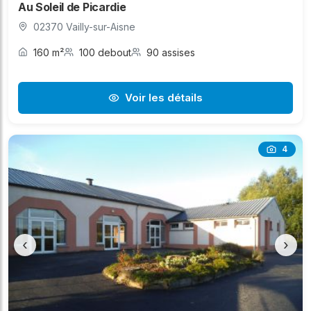
Au Soleil de Picardie
02370 Vailly-sur-Aisne
160 m²
100 debout
90 assises
Voir les détails
4
‹
›