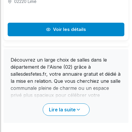
02220 Limé
Voir les détails
Découvrez un large choix de salles dans le
département de l'Aisne (02) grâce à
sallesdesfetes.fr, votre annuaire gratuit et dédié à
la mise en relation. Que vous cherchiez une salle
communale pleine de charme ou un espace
privé plus spacieux pour célébrer votre
événement, notre plateforme référence
actuellement 21 établissements répartis dans 830
Lire la suite
communes de l'Aisne. La capacité moyenne des
salles disponibles s'élève à environ 131
personnes, offrant ainsi une flexibilité