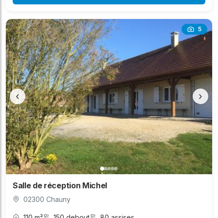
5
‹
›
Salle de réception Michel
02300 Chauny
110 m²
150 debout
80 assises