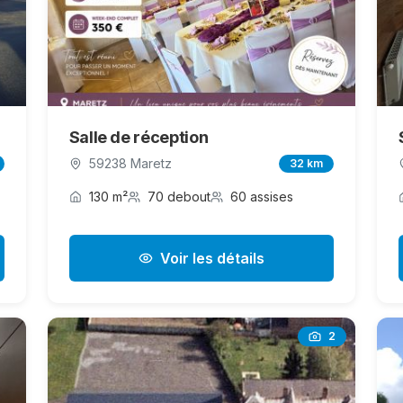
Salle de réception
59238 Maretz
32 km
130 m²
70 debout
60 assises
Voir les détails
2