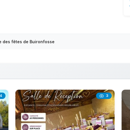
e des fêtes de Buironfosse
4
3