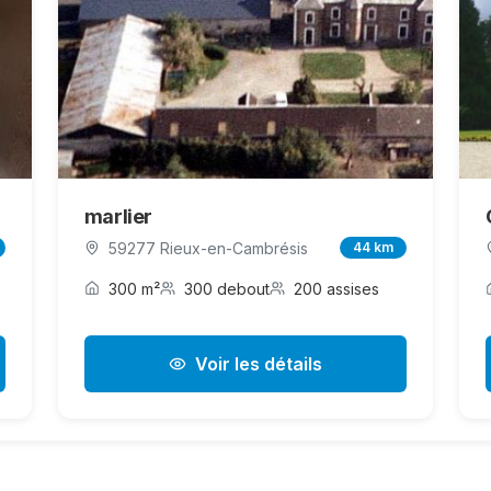
marlier
59277 Rieux-en-Cambrésis
44 km
300 m²
300 debout
200 assises
Voir les détails