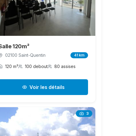
Salle 120m²
02100 Saint-Quentin
41 km
120 m²
100 debout
80 assises
Voir les détails
3