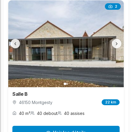
2
‹
›
Salle B
46150 Montgesty
22 km
40 m²
40 debout
40 assises