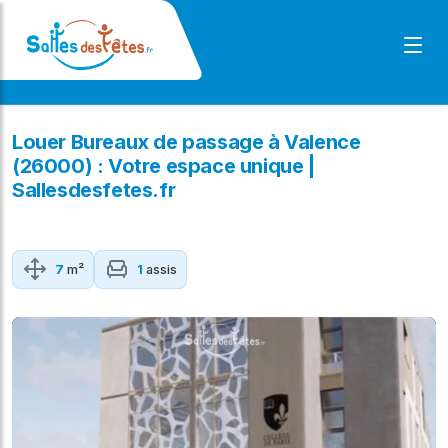
Louer Bureaux de passage à Valence
(26000) : Votre espace unique |
Sallesdesfetes.fr
7
m²
1
assis