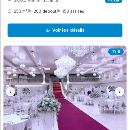
38280 Villette-d'Anthon
42 km
250 m²
200 debout
150 assises
Voir les détails
5
‹
›