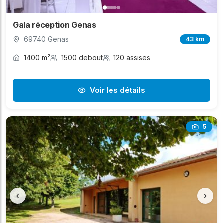
Gala réception Genas
69740 Genas
43 km
1400 m²
1500 debout
120 assises
Voir les détails
5
‹
›