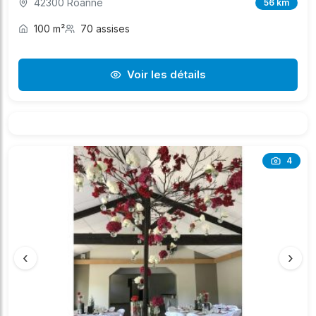
42300 Roanne
56 km
100 m²
70 assises
Voir les détails
4
‹
›