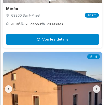
Méréo
69800 Saint-Priest
46 km
40 m²
20 debout
20 assises
Voir les détails
8
‹
›