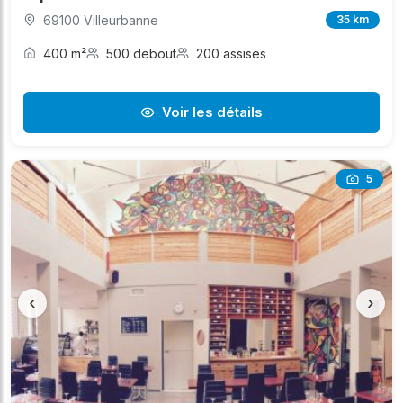
69100 Villeurbanne
35 km
400 m²
500 debout
200 assises
Voir les détails
5
‹
›