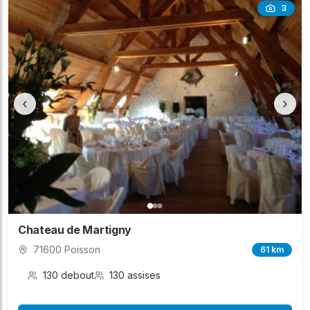
3
‹
›
Chateau de Martigny
71600 Poisson
61 km
130 debout
130 assises