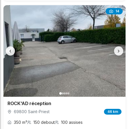
14
‹
›
ROCK'AD réception
69800 Saint-Priest
46 km
350 m²
150 debout
100 assises