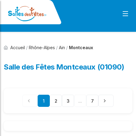
Accueil
/
Rhône-Alpes
/
Ain
/
Montceaux
Salle des Fêtes Montceaux (01090)
1
2
3
...
7