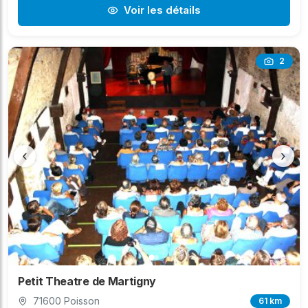
Voir les détails
2
‹
›
Petit Theatre de Martigny
71600 Poisson
61 km