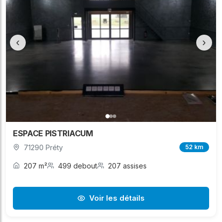
‹
›
ESPACE PISTRIACUM
71290 Préty
52 km
207 m²
499 debout
207 assises
Voir les détails