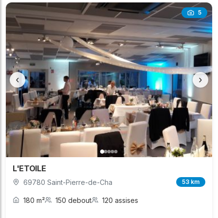
5
‹
›
L'ETOILE
69780 Saint-Pierre-de-Cha
53 km
180 m²
150 debout
120 assises