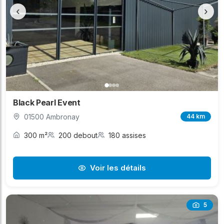
‹
›
Black Pearl Event
01500 Ambronay
44 km
300 m²
200 debout
180 assises
Voir les détails
5