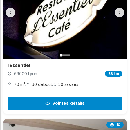
‹
›
l Essentiel
69000 Lyon
38 km
70 m²
60 debout
50 assises
Voir les détails
10