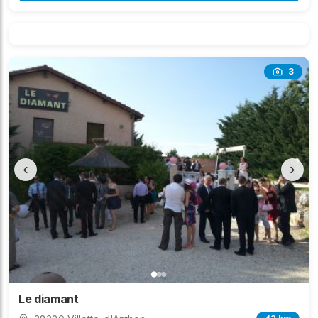
3
‹
›
Le diamant