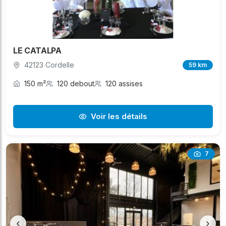
LE CATALPA
42123 Cordelle
59 km
150 m²
120 debout
120 assises
Voir les détails
7
‹
›