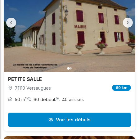
‹
›
PETITE SALLE
71110 Versaugues
60 km
50 m²
60 debout
40 assises
Voir les détails