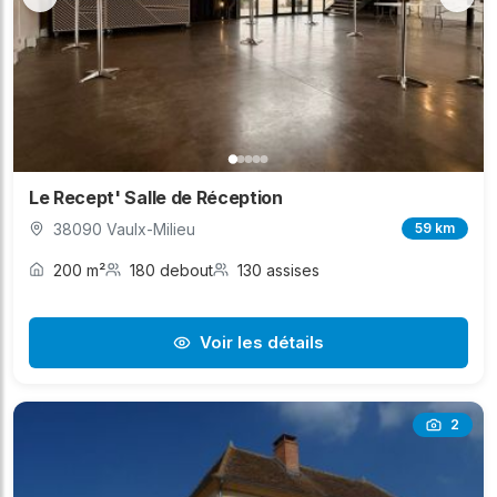
Le Recept' Salle de Réception
38090 Vaulx-Milieu
59 km
200 m²
180 debout
130 assises
Voir les détails
2