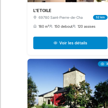
L'ETOILE
69780 Saint-Pierre-de-Cha
52 km
180 m²
150 debout
120 assises
Voir les détails
3