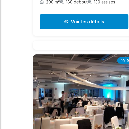
200 m²
180 debout
130 assises
Voir les détails
5