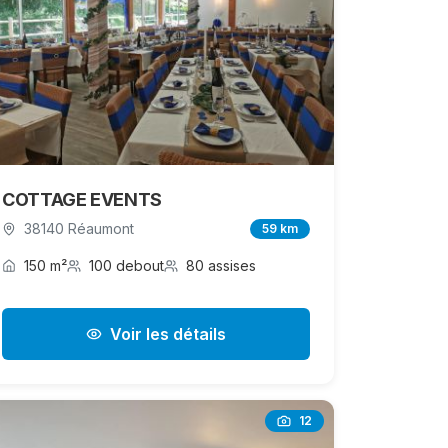
COTTAGE EVENTS
38140 Réaumont
59 km
150 m²
100 debout
80 assises
Voir les détails
12