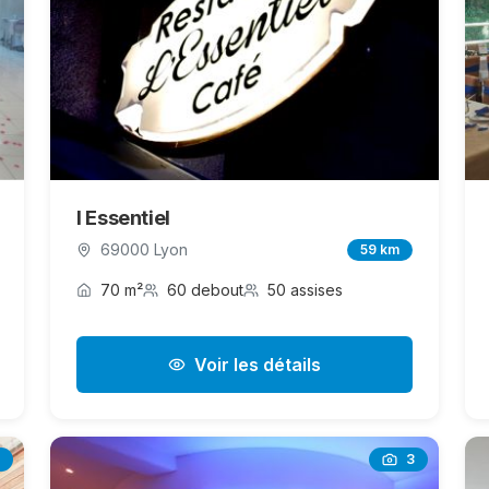
l Essentiel
69000 Lyon
59 km
70 m²
60 debout
50 assises
Voir les détails
3