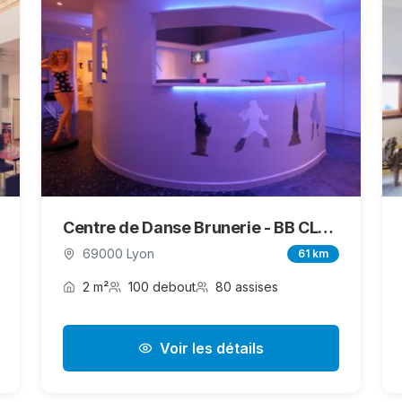
Centre de Danse Brunerie - BB CLUB
69000 Lyon
61 km
2 m²
100 debout
80 assises
Voir les détails