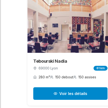
Tebourski Nadia
69000 Lyon
61 km
280 m²
150 debout
150 assises
Voir les détails