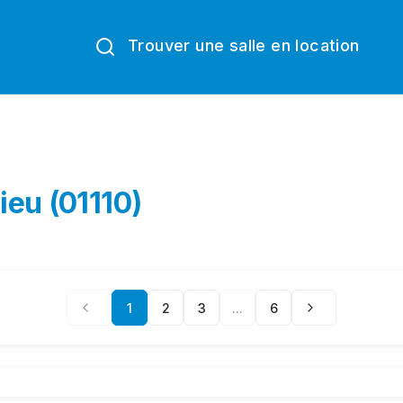
Trouver une salle en location
ieu (01110)
1
2
3
...
6