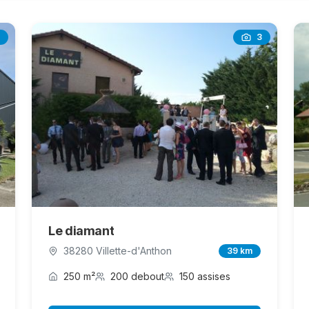
3
Le diamant
38280 Villette-d'Anthon
39 km
250 m²
200 debout
150 assises