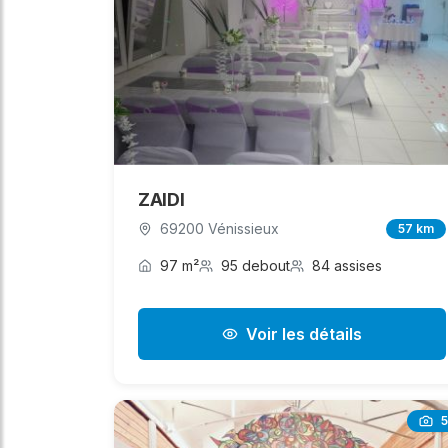
ZAIDI
69200 Vénissieux
57 km
97 m²
95 debout
84 assises
Voir les détails
5