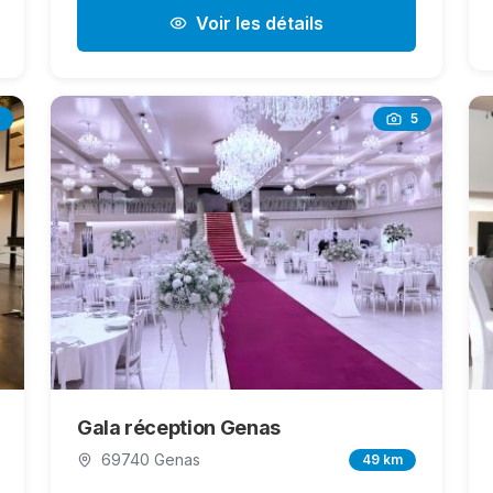
Voir les détails
5
Gala réception Genas
69740 Genas
49 km