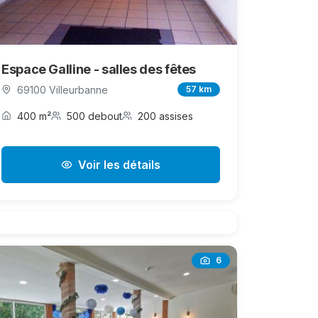
Espace Galline - salles des fêtes
69100 Villeurbanne
57 km
400 m²
500 debout
200 assises
Voir les détails
6