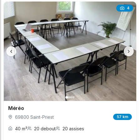
4
‹
›
Méréo
69800 Saint-Priest
57 km
40 m²
20 debout
20 assises