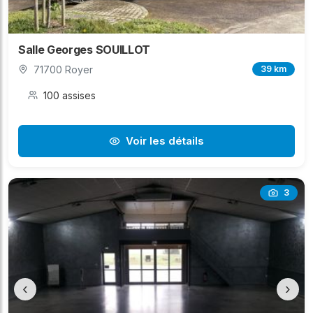
Salle Georges SOUILLOT
71700 Royer
39 km
100 assises
Voir les détails
3
‹
›