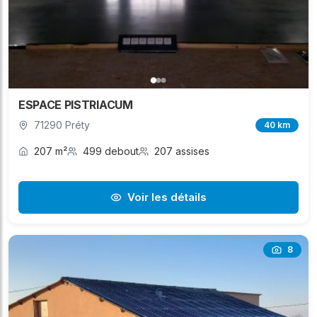
ESPACE PISTRIACUM
71290 Préty
40 km
207 m²
499 debout
207 assises
Voir les détails
8