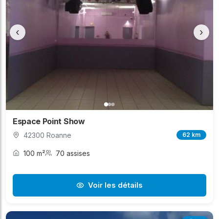
‹
›
Espace Point Show
42300 Roanne
62 km
100 m²
70 assises
Voir les détails