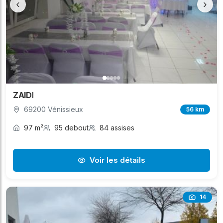
‹
›
ZAIDI
69200 Vénissieux
56 km
97 m²
95 debout
84 assises
Voir les détails
14