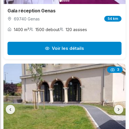
Gala réception Genas
69740 Genas
54 km
1400 m²
1500 debout
120 assises
Voir les détails
3
‹
›