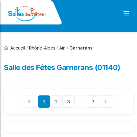
Accueil
/
Rhône-Alpes
/
Ain
/
Garnerans
Salle des Fêtes Garnerans (01140)
1
2
3
...
7