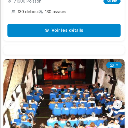
71600 Poisson
59 km
130 debout
130 assises
Voir les détails
2
‹
›