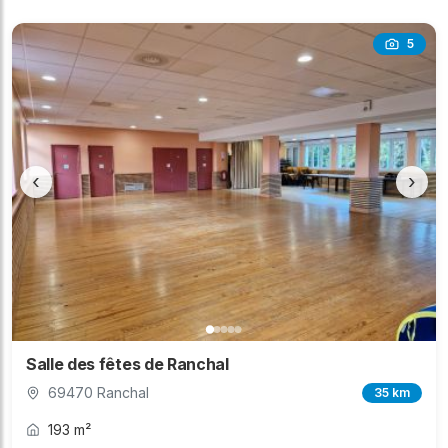
5
‹
›
Salle des fêtes de Ranchal
69470 Ranchal
35 km
193 m²