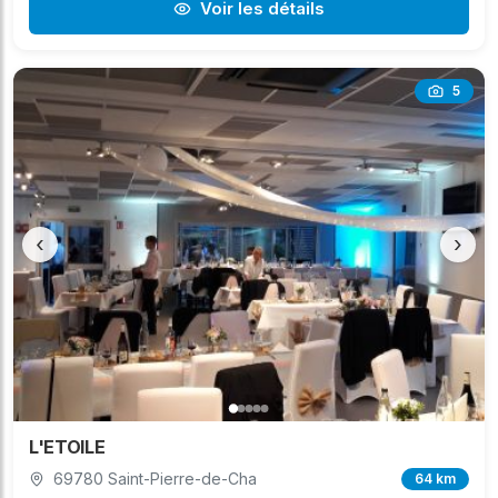
Voir les détails
5
‹
›
L'ETOILE
69780 Saint-Pierre-de-Cha
64 km