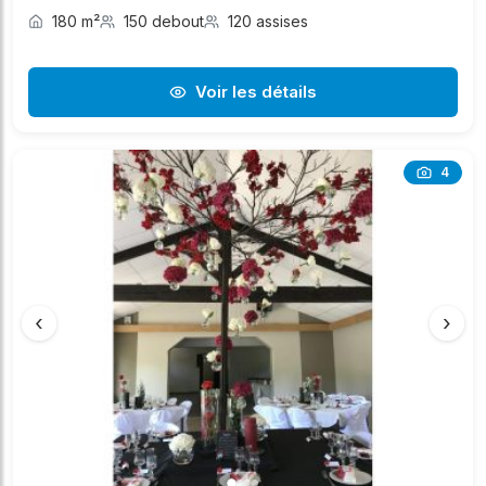
180 m²
150 debout
120 assises
Voir les détails
4
‹
›