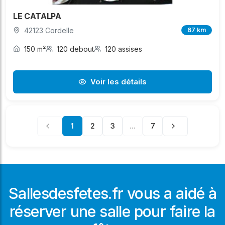
LE CATALPA
42123 Cordelle
67 km
150 m²
120 debout
120 assises
Voir les détails
1
2
3
...
7
Sallesdesfetes.fr vous a aidé à
réserver une salle pour faire la