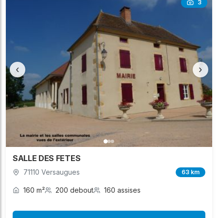
3
‹
›
SALLE DES FETES
71110 Versaugues
63 km
160 m²
200 debout
160 assises