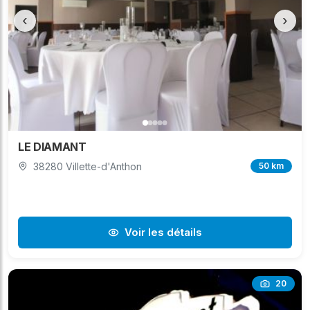
‹
›
LE DIAMANT
38280 Villette-d'Anthon
50 km
Voir les détails
20