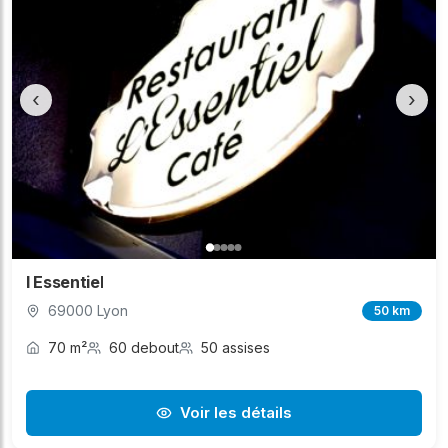
‹
›
l Essentiel
69000 Lyon
50 km
70 m²
60 debout
50 assises
Voir les détails