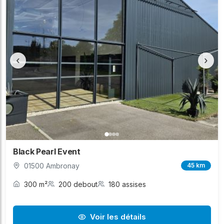
‹
›
Black Pearl Event
01500 Ambronay
45 km
300 m²
200 debout
180 assises
Voir les détails