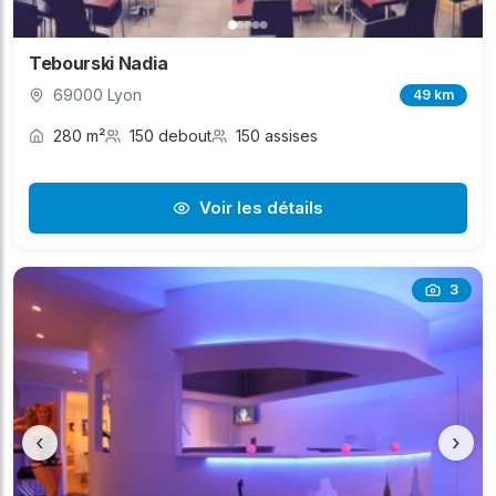
Tebourski Nadia
69000 Lyon
49 km
280 m²
150 debout
150 assises
Voir les détails
3
‹
›