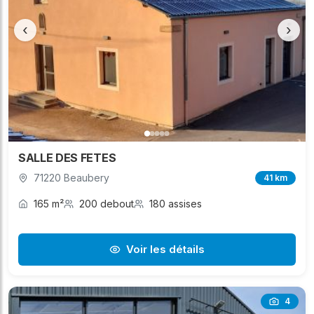
‹
›
SALLE DES FETES
71220 Beaubery
41 km
165 m²
200 debout
180 assises
Voir les détails
4