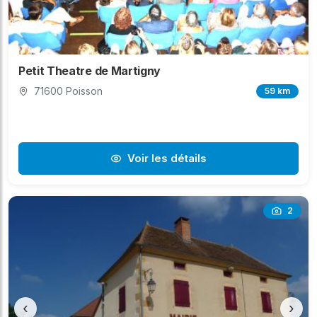
Petit Theatre de Martigny
71600 Poisson
59 km
Voir les détails
2
‹
›