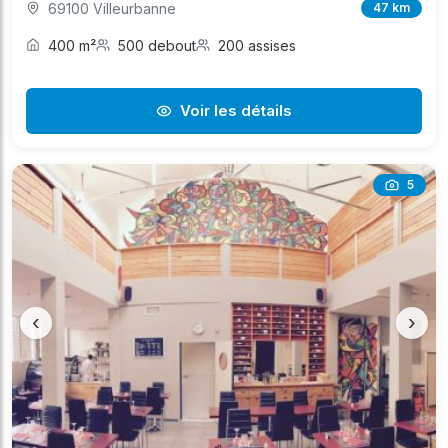
69100 Villeurbanne
47 km
400 m²
500 debout
200 assises
Voir les détails
5
‹
›