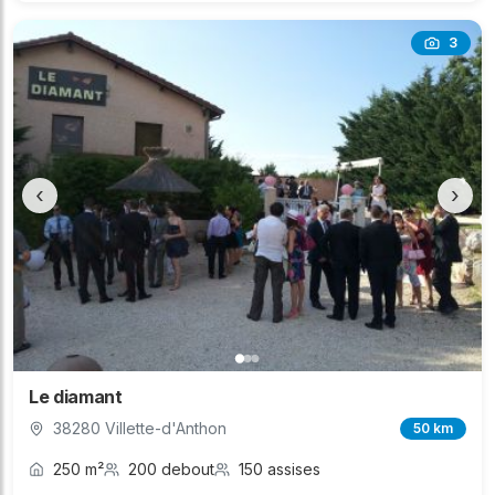
3
‹
›
Le diamant
38280 Villette-d'Anthon
50 km
250 m²
200 debout
150 assises