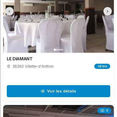
‹
›
LE DIAMANT
38280 Villette-d'Anthon
38 km
Voir les détails
5