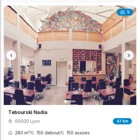
5
‹
›
Tebourski Nadia
69000 Lyon
47 km
280 m²
150 debout
150 assises