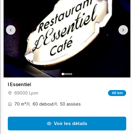
‹
›
l Essentiel
69000 Lyon
46 km
70 m²
60 debout
50 assises
Voir les détails