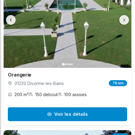
‹
›
Orangerie
01220 Divonne-les-Bains
78 km
200 m²
150 debout
100 assises
Voir les détails