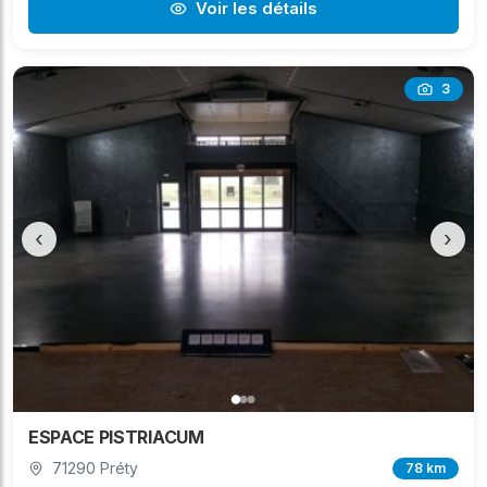
Voir les détails
3
‹
›
ESPACE PISTRIACUM
71290 Préty
78 km