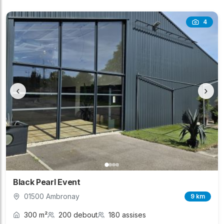
4
‹
›
Black Pearl Event
01500 Ambronay
9 km
300 m²
200 debout
180 assises