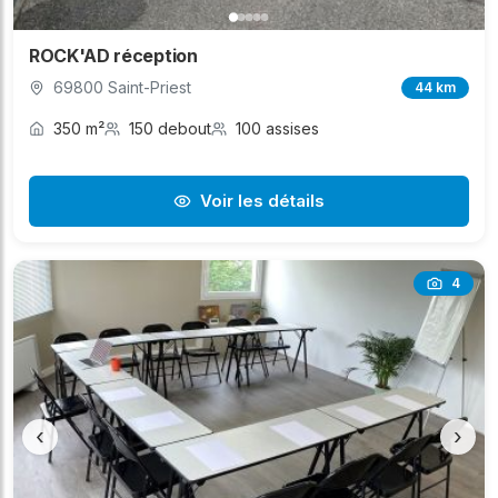
ROCK'AD réception
69800 Saint-Priest
44 km
350 m²
150 debout
100 assises
Voir les détails
4
‹
›