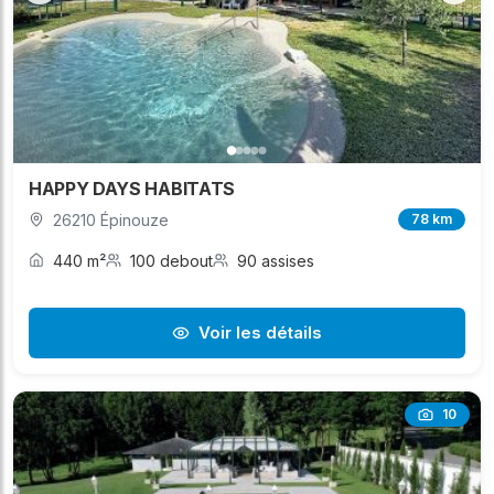
HAPPY DAYS HABITATS
26210 Épinouze
78 km
440 m²
100 debout
90 assises
Voir les détails
10