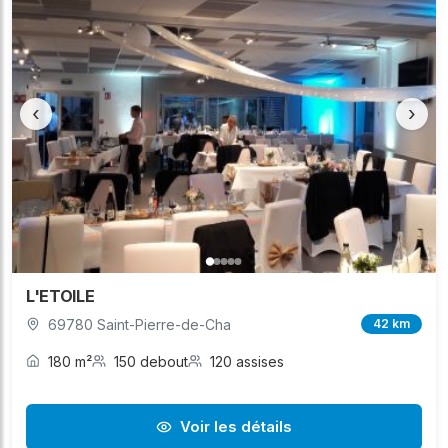
‹
›
L'ETOILE
69780 Saint-Pierre-de-Cha
42 km
180 m²
150 debout
120 assises
Voir les détails