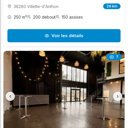
38280 Villette-d'Anthon
26 km
250 m²
200 debout
150 assises
Voir les détails
7
‹
›