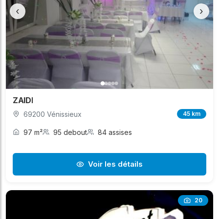
‹
›
ZAIDI
69200 Vénissieux
45 km
97 m²
95 debout
84 assises
Voir les détails
20