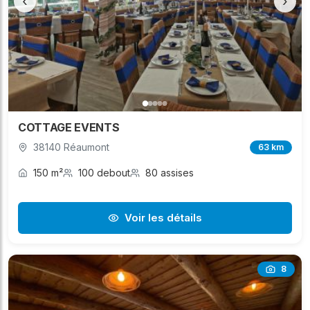
‹
›
COTTAGE EVENTS
38140 Réaumont
63 km
150 m²
100 debout
80 assises
Voir les détails
8