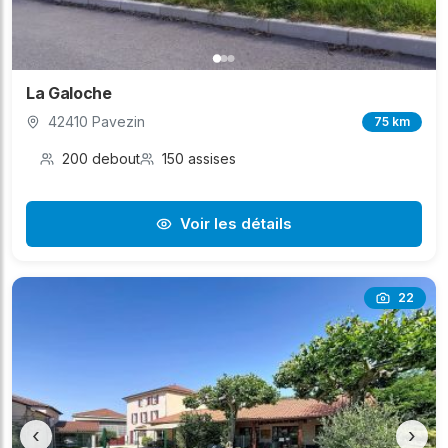
La Galoche
42410 Pavezin
75 km
200 debout
150 assises
Voir les détails
22
‹
›