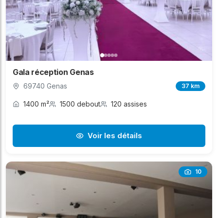
Gala réception Genas
69740 Genas
37 km
1400 m²
1500 debout
120 assises
Voir les détails
10