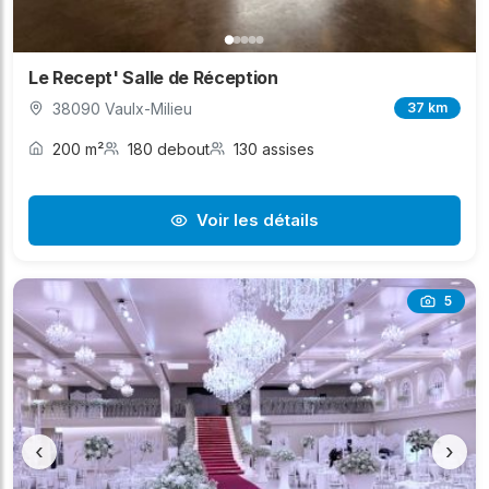
Le Recept' Salle de Réception
38090 Vaulx-Milieu
37 km
200 m²
180 debout
130 assises
Voir les détails
5
‹
›