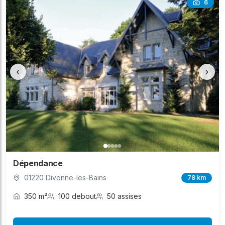
6
‹
›
Dépendance
01220 Divonne-les-Bains
78 km
350 m²
100 debout
50 assises