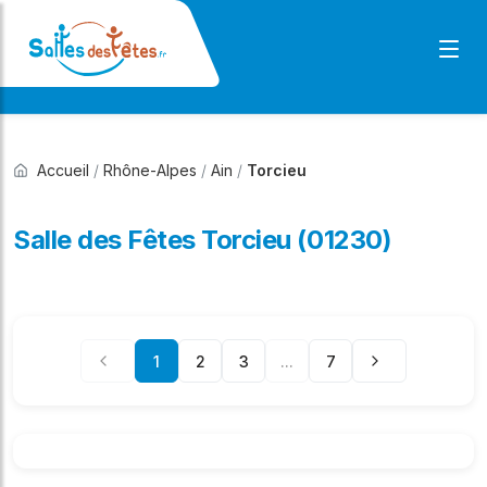
Accueil
/
Rhône-Alpes
/
Ain
/
Torcieu
Salle des Fêtes Torcieu (01230)
1
2
3
...
7