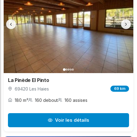
‹
›
La Pinède El Pinto
69420 Les Haies
69 km
180 m²
160 debout
160 assises
Voir les détails