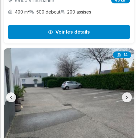
69100 Villeurbanne
43 km
400 m²
500 debout
200 assises
Voir les détails
14
‹
›