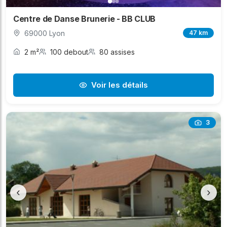
Centre de Danse Brunerie - BB CLUB
69000 Lyon
47 km
2 m²
100 debout
80 assises
Voir les détails
3
‹
›