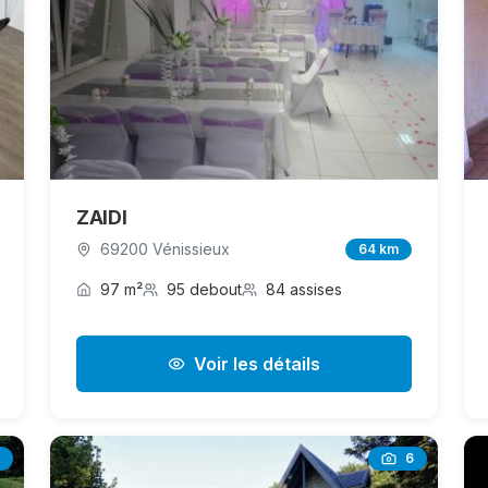
ZAIDI
69200 Vénissieux
64 km
97 m²
95 debout
84 assises
Voir les détails
6