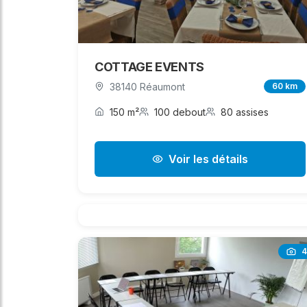
COTTAGE EVENTS
38140 Réaumont
60 km
150 m²
100 debout
80 assises
Voir les détails
4