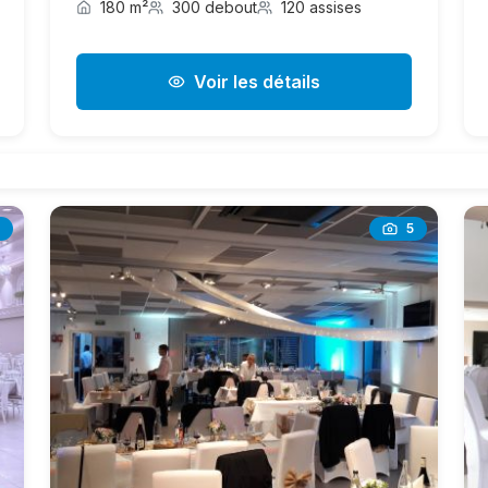
180 m²
300 debout
120 assises
Voir les détails
5