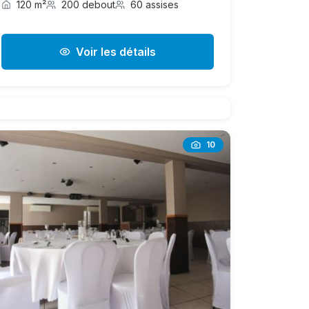
120 m²
200 debout
60 assises
Voir les détails
10