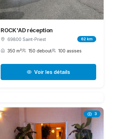
ROCK'AD réception
69800 Saint-Priest
62 km
350 m²
150 debout
100 assises
Voir les détails
3