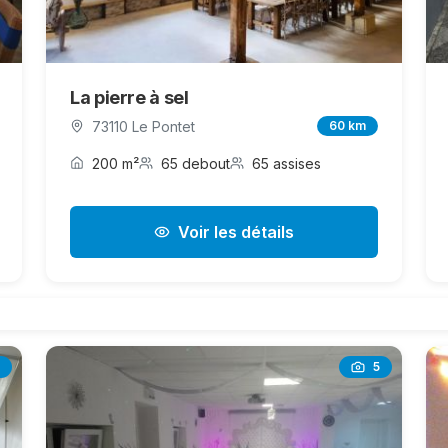
La pierre à sel
73110 Le Pontet
60 km
200 m²
65 debout
65 assises
Voir les détails
5