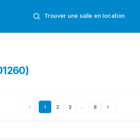
Trouver une salle en location
(01260)
1
2
3
...
6