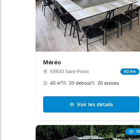
Méréo
69800 Saint-Priest
62 km
40 m²
20 debout
20 assises
Voir les détails
10