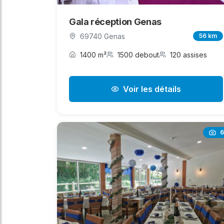
Gala réception Genas
69740 Genas
56 km
1400 m²
1500 debout
120 assises
Voir les détails
6