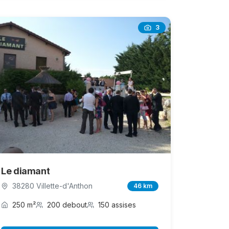
3
Le diamant
38280 Villette-d'Anthon
46 km
250 m²
200 debout
150 assises