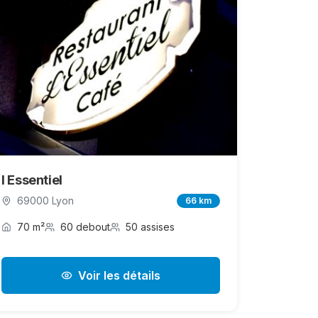
l Essentiel
69000 Lyon
66 km
70 m²
60 debout
50 assises
Voir les détails