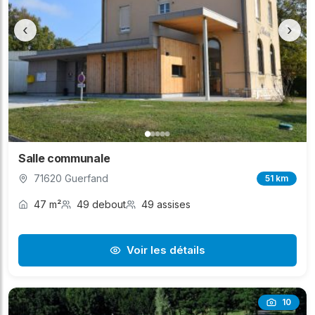
‹
›
Salle communale
71620 Guerfand
51 km
47 m²
49 debout
49 assises
Voir les détails
10