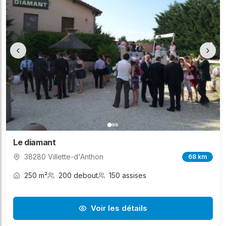
‹
›
Le diamant
38280 Villette-d'Anthon
68 km
250 m²
200 debout
150 assises
Voir les détails