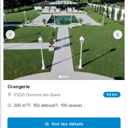
‹
›
Orangerie
01220 Divonne-les-Bains
63 km
200 m²
150 debout
100 assises
Voir les détails