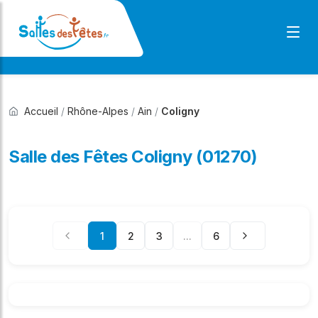
Accueil
/
Rhône-Alpes
/
Ain
/
Coligny
Salle des Fêtes Coligny (01270)
1
2
3
...
6