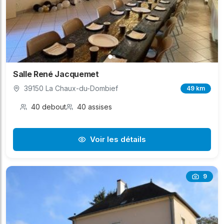
Salle René Jacquemet
39150 La Chaux-du-Dombief
49 km
40 debout
40 assises
Voir les détails
9