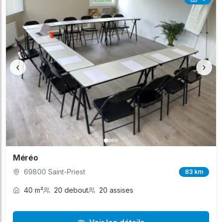
‹
›
Méréo
69800 Saint-Priest
83 km
40 m²
20 debout
20 assises