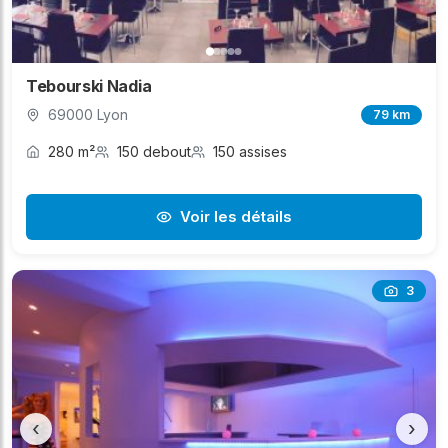
Tebourski Nadia
69000 Lyon
79 km
280 m²
150 debout
150 assises
Voir les détails
3
‹
›