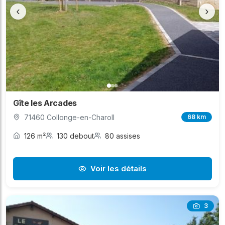
‹
›
Gîte les Arcades
71460 Collonge-en-Charoll
68 km
126 m²
130 debout
80 assises
Voir les détails
3