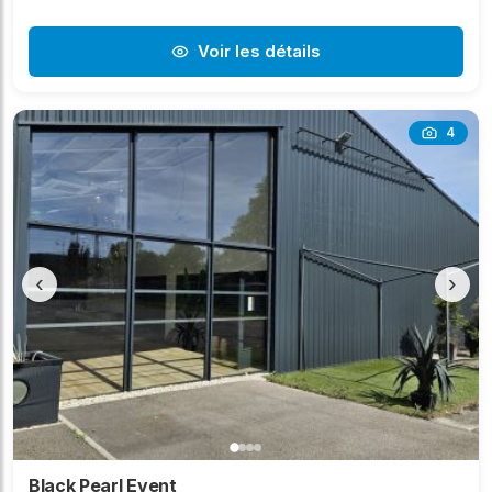
Voir les détails
4
‹
›
Black Pearl Event