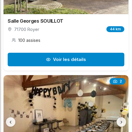
Salle Georges SOUILLOT
71700 Royer
44 km
100 assises
Voir les détails
2
‹
›