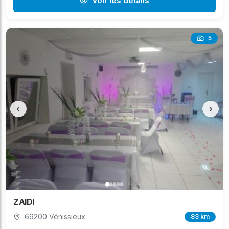
Voir les détails
5
‹
›
ZAIDI
69200 Vénissieux
83 km