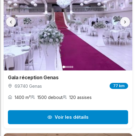
‹
›
Gala réception Genas
69740 Genas
77 km
1400 m²
1500 debout
120 assises
Voir les détails