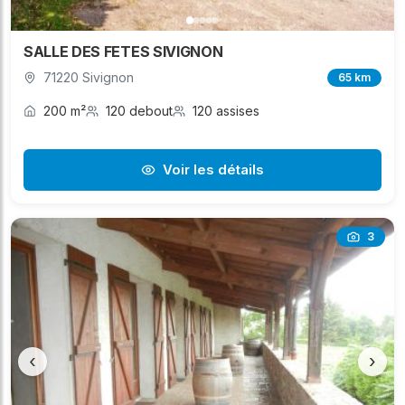
SALLE DES FETES SIVIGNON
71220 Sivignon
65 km
200 m²
120 debout
120 assises
Voir les détails
3
‹
›