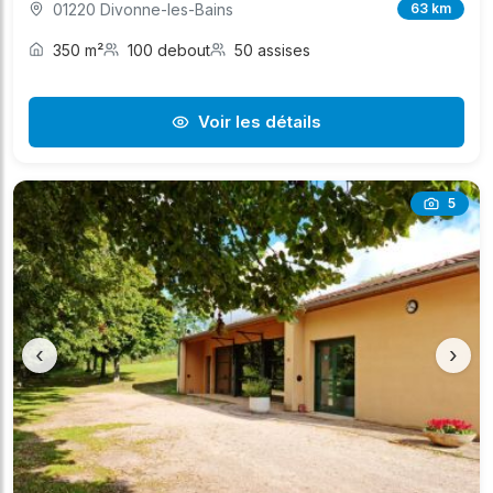
01220 Divonne-les-Bains
63 km
350 m²
100 debout
50 assises
Voir les détails
5
‹
›