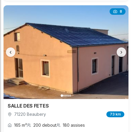
8
‹
›
SALLE DES FETES
71220 Beaubery
73 km
165 m²
200 debout
180 assises