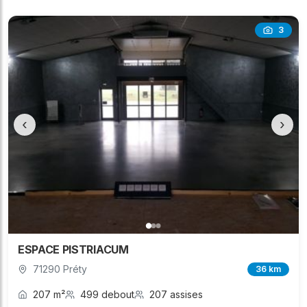
3
‹
›
ESPACE PISTRIACUM
71290 Préty
36 km
207 m²
499 debout
207 assises