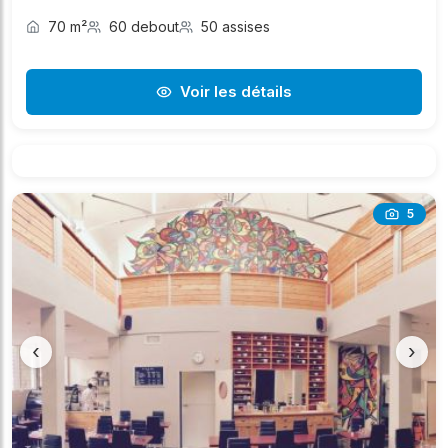
70 m²
60 debout
50 assises
Voir les détails
5
‹
›