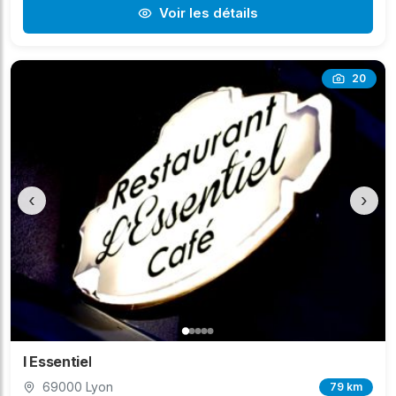
Voir les détails
20
‹
›
l Essentiel
69000 Lyon
79 km