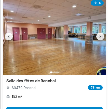
5
‹
›
Salle des fêtes de Ranchal
69470 Ranchal
78 km
193 m²