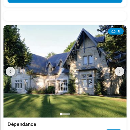
6
‹
›
Dépendance