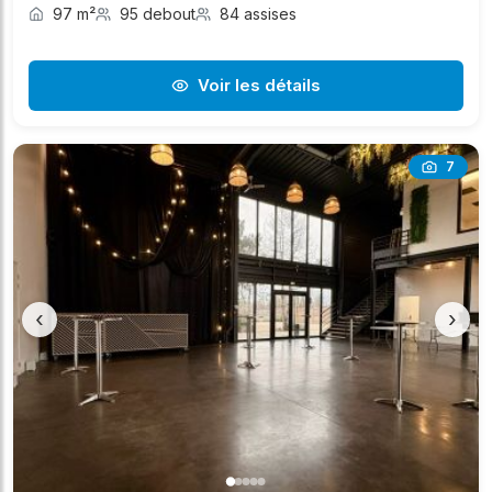
97 m²
95 debout
84 assises
Voir les détails
7
‹
›