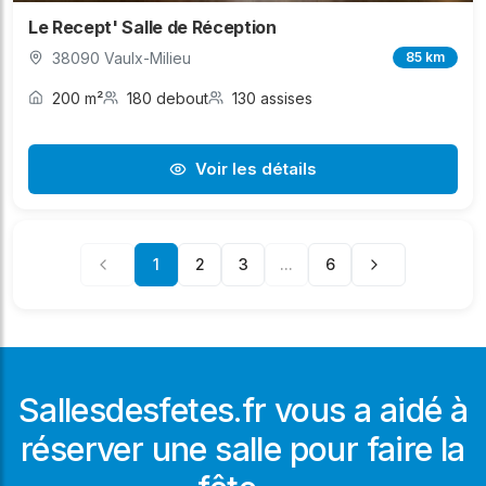
Le Recept' Salle de Réception
38090 Vaulx-Milieu
85 km
200 m²
180 debout
130 assises
Voir les détails
1
2
3
...
6
Sallesdesfetes.fr vous a aidé à
réserver une salle pour faire la