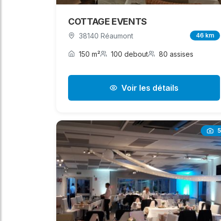
COTTAGE EVENTS
38140 Réaumont
46 km
150 m²
100 debout
80 assises
Voir les détails
5