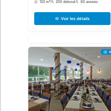
120 m²
200 debout
60 assises
Voir les détails
6