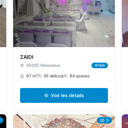
ZAIDI
69200 Vénissieux
61 km
97 m²
95 debout
84 assises
Voir les détails
5