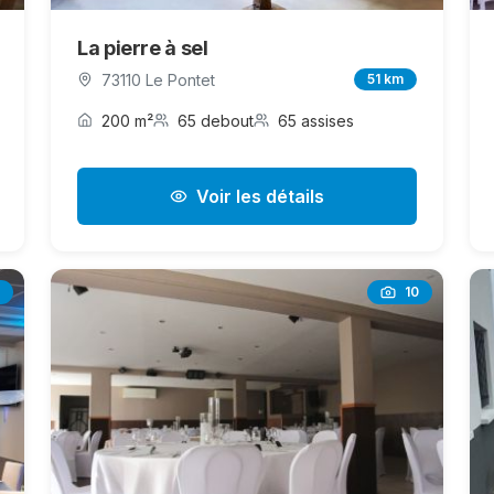
La pierre à sel
73110 Le Pontet
51 km
200 m²
65 debout
65 assises
Voir les détails
10