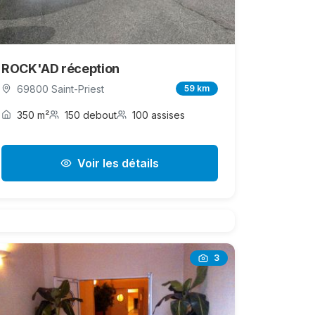
ROCK'AD réception
69800 Saint-Priest
59 km
350 m²
150 debout
100 assises
Voir les détails
3