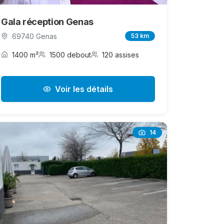
Gala réception Genas
69740 Genas
53 km
1400 m²
1500 debout
120 assises
Voir les détails
14