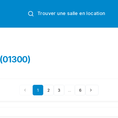
Trouver une salle en location
 (01300)
1
2
3
...
6