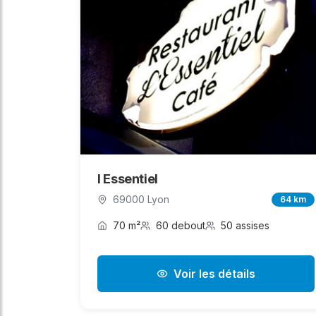
l Essentiel
69000 Lyon
64 km
70 m²
60 debout
50 assises
Voir les détails