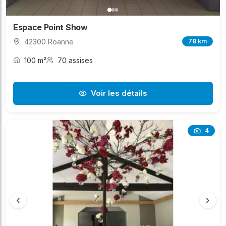
Espace Point Show
42300 Roanne
78 km
100 m²
70 assises
Voir les détails
4
‹
›