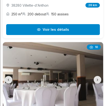
38280 Villette-d'Anthon
26 km
250 m²
200 debout
150 assises
Voir les détails
10
‹
›