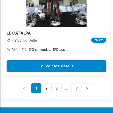
LE CATALPA
42123 Cordelle
79 km
150 m²
120 debout
120 assises
Voir les détails
1
2
3
...
7