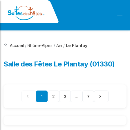
Accueil
/
Rhône-Alpes
/
Ain
/
Le Plantay
Salle des Fêtes Le Plantay (01330)
1
2
3
...
7