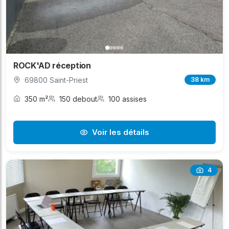
ROCK'AD réception
69800 Saint-Priest
38 km
350 m²
150 debout
100 assises
Voir les détails
4