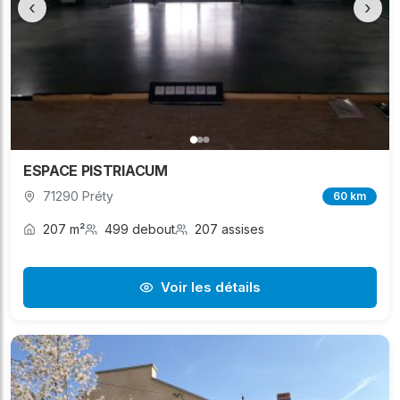
‹
›
ESPACE PISTRIACUM
71290 Préty
60 km
207 m²
499 debout
207 assises
Voir les détails