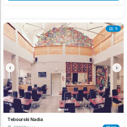
5
‹
›
Tebourski Nadia