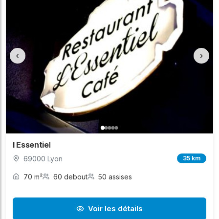
‹
›
l Essentiel
69000 Lyon
35 km
70 m²
60 debout
50 assises
Voir les détails