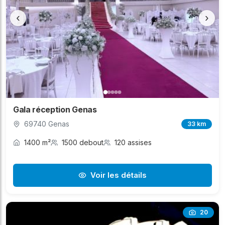
‹
›
Gala réception Genas
69740 Genas
33 km
1400 m²
1500 debout
120 assises
Voir les détails
20