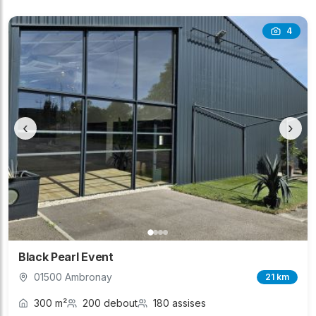
4
‹
›
Black Pearl Event
01500 Ambronay
21 km
300 m²
200 debout
180 assises