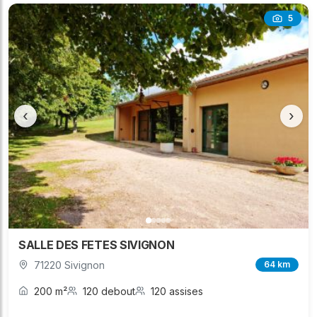
5
‹
›
SALLE DES FETES SIVIGNON
71220 Sivignon
64 km
200 m²
120 debout
120 assises