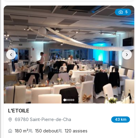
5
‹
›
L'ETOILE
69780 Saint-Pierre-de-Cha
43 km
180 m²
150 debout
120 assises