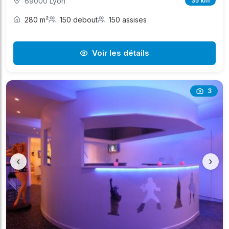
69000 Lyon
35 km
280 m²
150 debout
150 assises
Voir les détails
3
‹
›