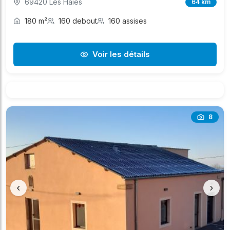
69420 Les Haies
64 km
180 m²
160 debout
160 assises
Voir les détails
8
‹
›