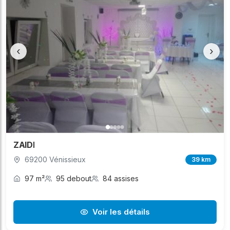
‹
›
ZAIDI
69200 Vénissieux
39 km
97 m²
95 debout
84 assises
Voir les détails