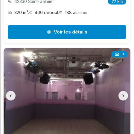
42330 Saint-Galmier
77 km
320 m²
400 debout
188 assises
Voir les détails
3
‹
›