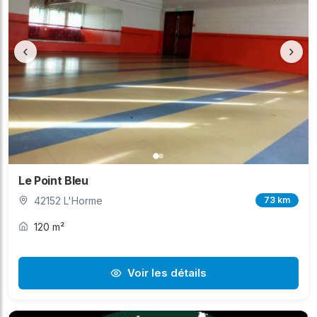
‹
›
Le Point Bleu
42152 L'Horme
73 km
120 m²
Voir les détails