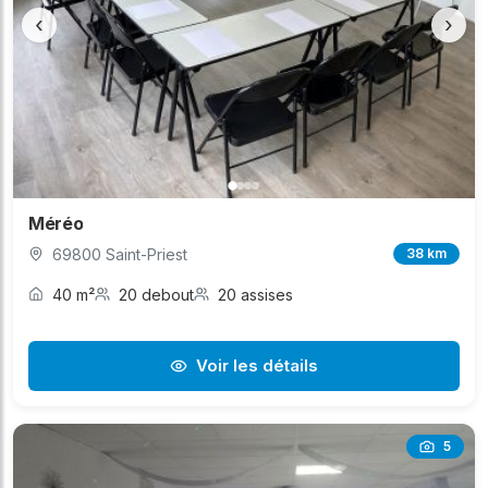
‹
›
Méréo
69800 Saint-Priest
38 km
40 m²
20 debout
20 assises
Voir les détails
5