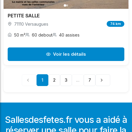
PETITE SALLE
71110 Versaugues
74 km
50 m²
60 debout
40 assises
Voir les détails
1
2
3
...
7
Sallesdesfetes.fr vous a aidé à
réserver une salle pour faire la