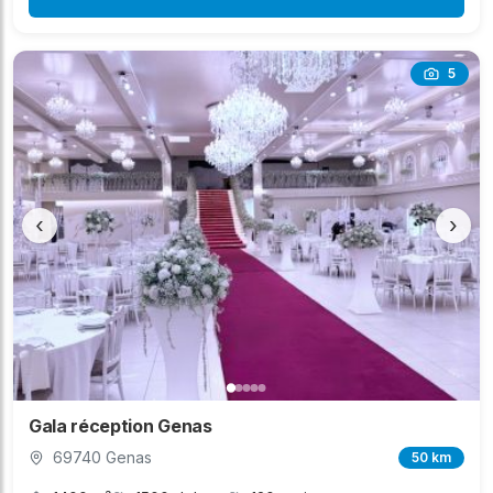
5
‹
›
Gala réception Genas
69740 Genas
50 km