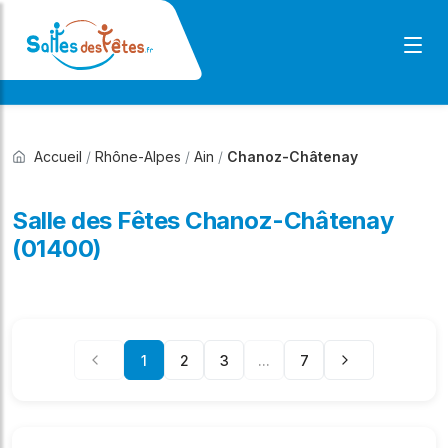
Accueil
/
Rhône-Alpes
/
Ain
/
Chanoz-Châtenay
Salle des Fêtes Chanoz-Châtenay
(01400)
1
2
3
...
7