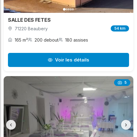
SALLE DES FETES
71220 Beaubery
54 km
165 m²
200 debout
180 assises
Voir les détails
5
‹
›