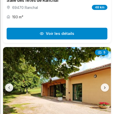
Salle des fêtes de Ranchal
69470 Ranchal
48 km
193 m²
Voir les détails
5
‹
›