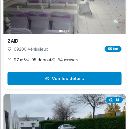
ZAIDI
69200 Vénissieux
55 km
97 m²
95 debout
84 assises
Voir les détails
14