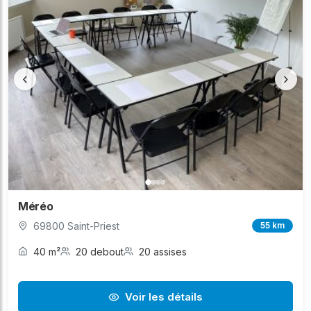
‹
›
Méréo
69800 Saint-Priest
55 km
40 m²
20 debout
20 assises
Voir les détails