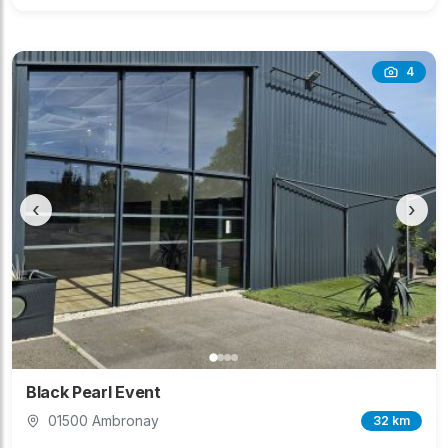
4
‹
›
Black Pearl Event
01500 Ambronay
32 km