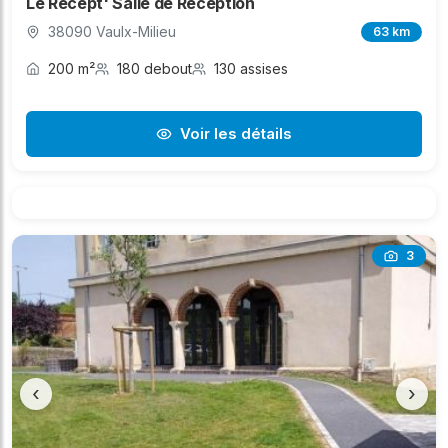
Le Recept' Salle de Réception
38090 Vaulx-Milieu
63 km
200 m²
180 debout
130 assises
Voir les détails
3
‹
›