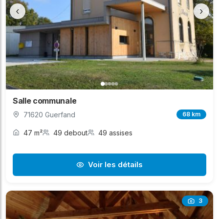
‹
›
Salle communale
71620 Guerfand
68 km
47 m²
49 debout
49 assises
Voir les détails
3