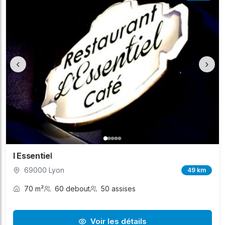
‹
›
l Essentiel
69000 Lyon
49 km
70 m²
60 debout
50 assises
Voir les détails