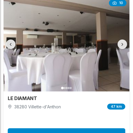
10
‹
›
LE DIAMANT
38280 Villette-d'Anthon
47 km