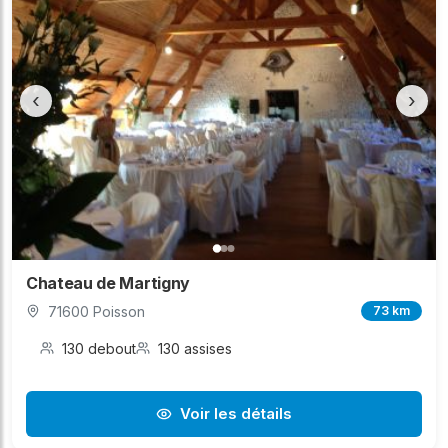
‹
›
Chateau de Martigny
71600 Poisson
73 km
130 debout
130 assises
Voir les détails