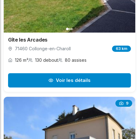
Gîte les Arcades
71460 Collonge-en-Charoll
63 km
126 m²
130 debout
80 assises
Voir les détails
9