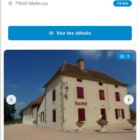
71640 Mellecey
74 km
Voir les détails
2
‹
›