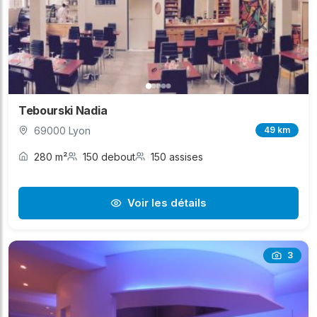
Tebourski Nadia
69000 Lyon
49 km
280 m²
150 debout
150 assises
Voir les détails
3