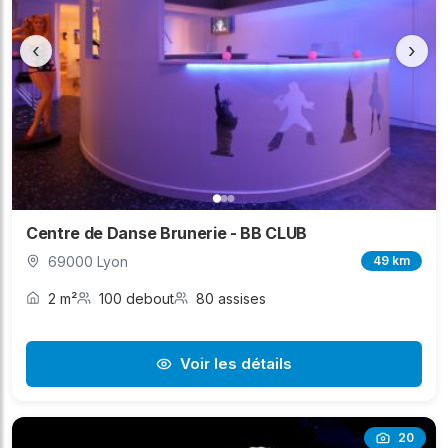
‹
›
Centre de Danse Brunerie - BB CLUB
69000 Lyon
49 km
2 m²
100 debout
80 assises
Voir les détails
20