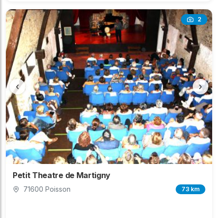
2
‹
›
Petit Theatre de Martigny
71600 Poisson
73 km