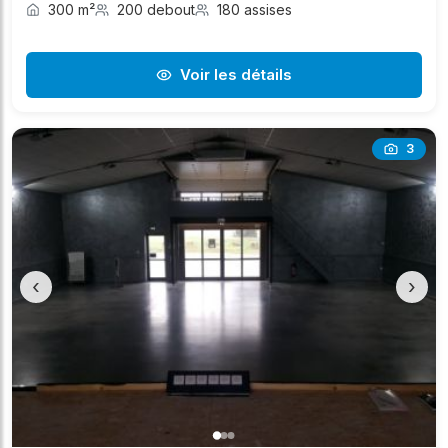
300 m²
200 debout
180 assises
Voir les détails
3
‹
›