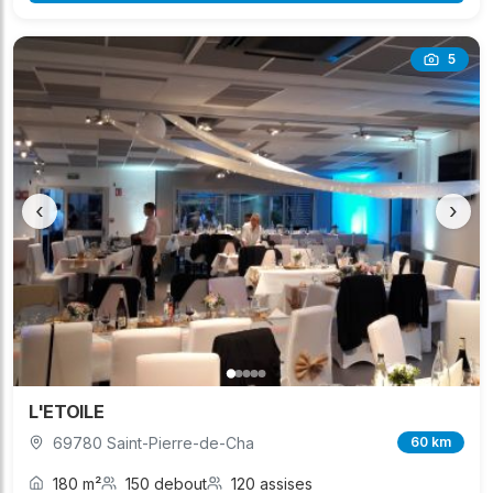
5
‹
›
L'ETOILE
69780 Saint-Pierre-de-Cha
60 km
180 m²
150 debout
120 assises