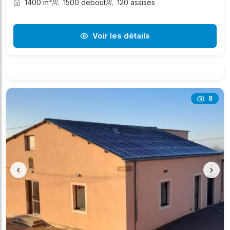
1400 m²
1500 debout
120 assises
Voir les détails
8
‹
›