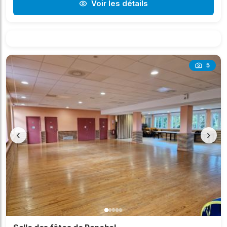
Voir les détails
5
‹
›