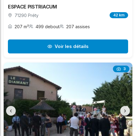
ESPACE PISTRIACUM
71290 Préty
42 km
207 m²
499 debout
207 assises
Voir les détails
3
‹
›