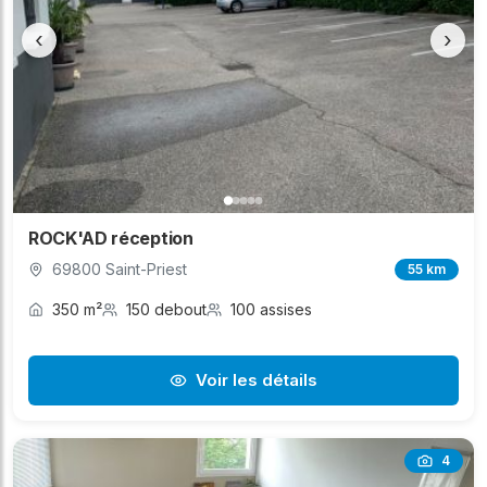
‹
›
ROCK'AD réception
69800 Saint-Priest
55 km
350 m²
150 debout
100 assises
Voir les détails
4