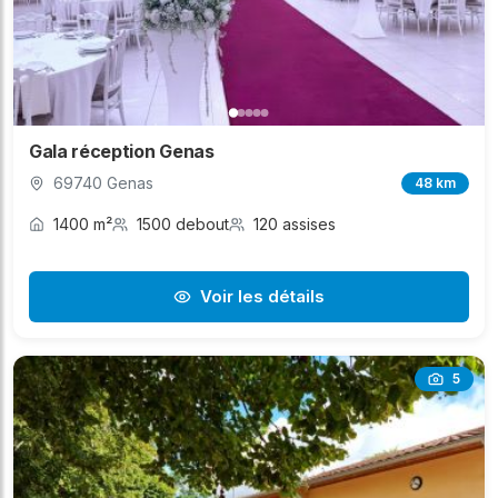
Gala réception Genas
69740 Genas
48 km
1400 m²
1500 debout
120 assises
Voir les détails
5