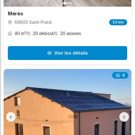
Méréo
69800 Saint-Priest
53 km
40 m²
20 debout
20 assises
Voir les détails
8
‹
›