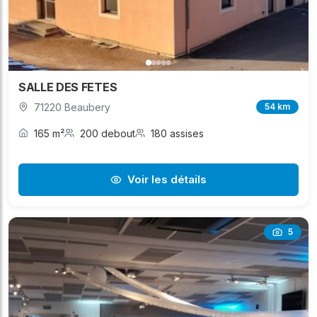
SALLE DES FETES
71220 Beaubery
54 km
165 m²
200 debout
180 assises
Voir les détails
5