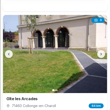
3
‹
›
Gîte les Arcades
71460 Collonge-en-Charoll
64 km