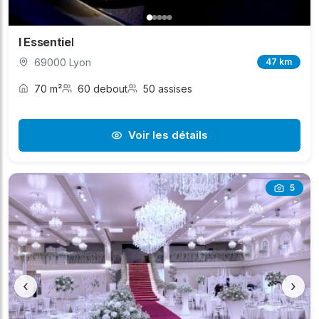
l Essentiel
69000 Lyon
47 km
70 m²
60 debout
50 assises
Voir les détails
5
‹
›