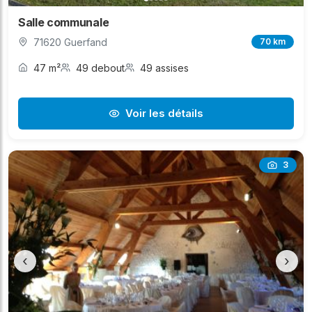
Salle communale
71620 Guerfand
70 km
47 m²
49 debout
49 assises
Voir les détails
3
‹
›