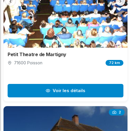
‹
›
Petit Theatre de Martigny
71600 Poisson
72 km
Voir les détails
2