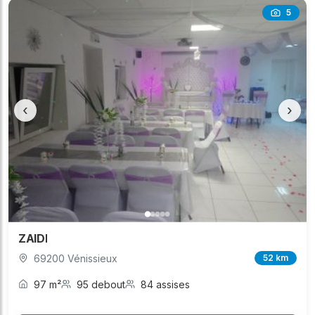
5
‹
›
ZAIDI
69200 Vénissieux
52 km
97 m²
95 debout
84 assises