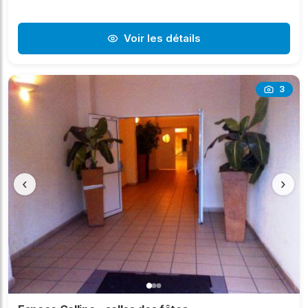
Voir les détails
3
‹
›