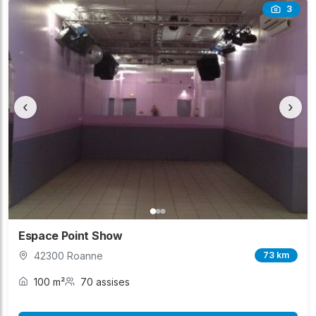
3
‹
›
Espace Point Show
42300 Roanne
73 km
100 m²
70 assises