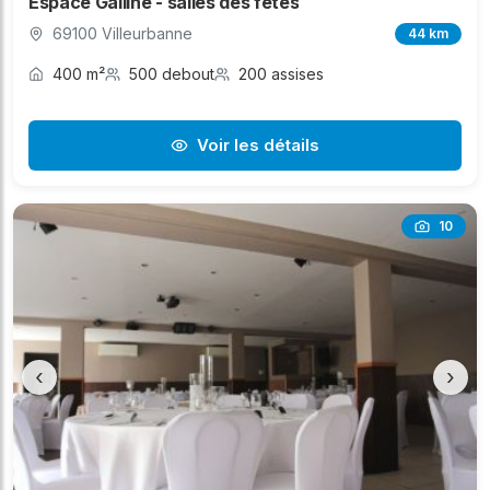
Espace Galline - salles des fêtes
69100 Villeurbanne
44 km
400 m²
500 debout
200 assises
Voir les détails
10
‹
›