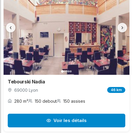
‹
›
Tebourski Nadia
69000 Lyon
46 km
280 m²
150 debout
150 assises
Voir les détails