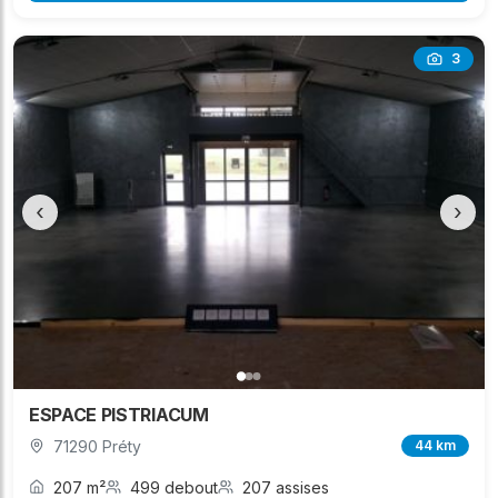
3
‹
›
ESPACE PISTRIACUM
71290 Préty
44 km
207 m²
499 debout
207 assises