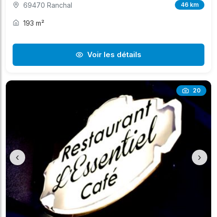
69470 Ranchal
46 km
193 m²
Voir les détails
20
‹
›