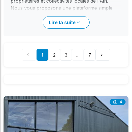
propriétaires et collectivités locales de l'Ain.
Nous vous proposons une plateforme simple
pour découvrir l'unique salle référencée dans
cette charmante commune, parfaite pour
Lire la suite
célébrer mariages, anniversaires, baptêmes,
réunions familiales ou événements associatifs.
L'atout majeur de notre service est la
transparence et la gratuité : pas de commission,
1
2
3
...
7
juste une mise en relation directe. Explorez la
fiche détaillée pour connaître les caractéristiques
de la salle, puis contactez le propriétaire, qu'il
s'agisse de la mairie ou d'un gestionnaire dédié.
Vous avez deux manières privilégiées d'initier le
contact : soit via le formulaire de contact intégré
sur la fiche salle, un moyen simple et efficace
4
pour poser toutes vos questions, soit en utilisant
les coordonnées directes (téléphone ou e-mail)
mises à disposition. Dans tous les cas, le
propriétaire vous répondra directement, vous