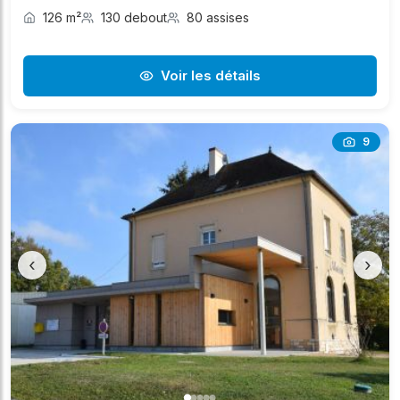
126 m²
130 debout
80 assises
Voir les détails
9
‹
›