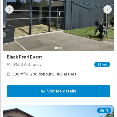
permettant ainsi d'obtenir rapidement les
‹
›
informations nécessaires sur les disponibilités, les
tarifs et les conditions de location. Profitez de
l'accessibilité et du cadre local pour un
événement réussi à Neuville-les-Dames.
Black Pearl Event
01500 Ambronay
32 km
300 m²
200 debout
180 assises
Voir les détails
3