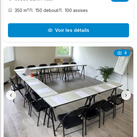
350 m²
150 debout
100 assises
Voir les détails
4
‹
›