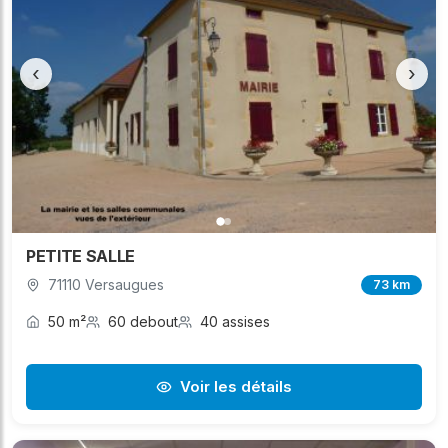
‹
›
PETITE SALLE
71110 Versaugues
73 km
50 m²
60 debout
40 assises
Voir les détails