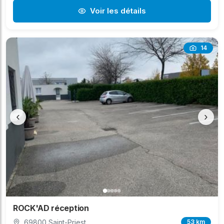
Voir les détails
14
‹
›
ROCK'AD réception
69800 Saint-Priest
53 km