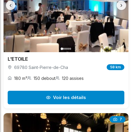
‹
›
L'ETOILE
69780 Saint-Pierre-de-Cha
58 km
180 m²
150 debout
120 assises
Voir les détails
7