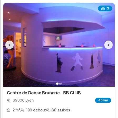
3
‹
›
Centre de Danse Brunerie - BB CLUB
69000 Lyon
46 km
2 m²
100 debout
80 assises