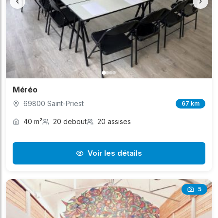
‹
›
Méréo
69800 Saint-Priest
67 km
40 m²
20 debout
20 assises
Voir les détails
5