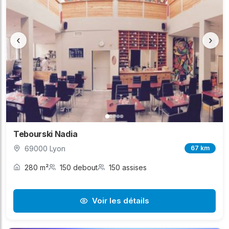
‹
›
Tebourski Nadia
69000 Lyon
67 km
280 m²
150 debout
150 assises
Voir les détails