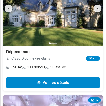
‹
›
Dépendance
01220 Divonne-les-Bains
56 km
350 m²
100 debout
50 assises
Voir les détails
5