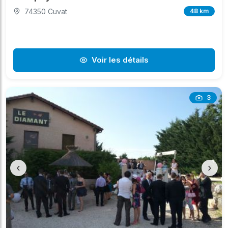
74350 Cuvat
48 km
Voir les détails
3
‹
›