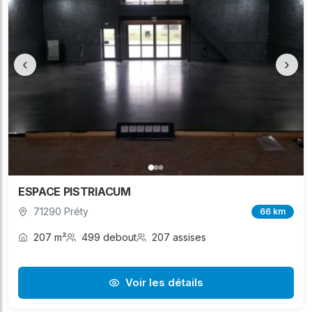
‹
›
ESPACE PISTRIACUM
71290 Préty
66 km
207 m²
499 debout
207 assises
Voir les détails