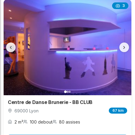
3
‹
›
Centre de Danse Brunerie - BB CLUB
69000 Lyon
67 km
2 m²
100 debout
80 assises