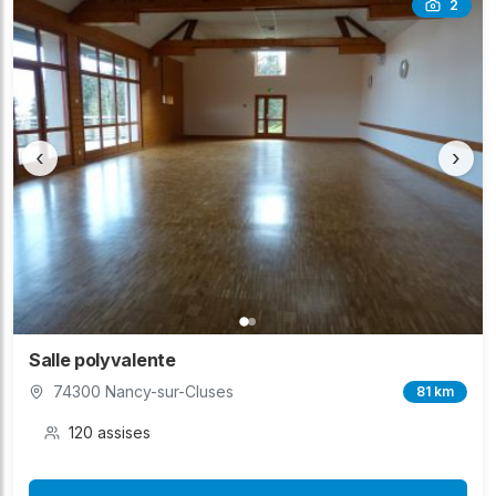
2
‹
›
Salle polyvalente
74300 Nancy-sur-Cluses
81 km
120 assises