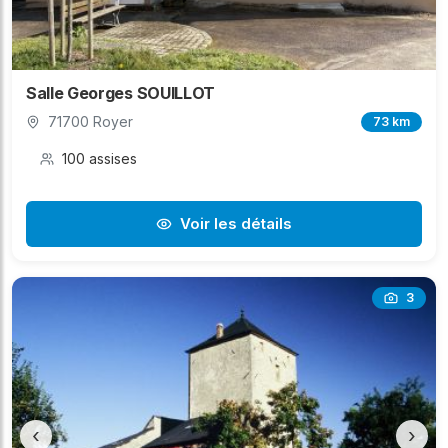
Salle Georges SOUILLOT
71700 Royer
73 km
100 assises
Voir les détails
3
‹
›