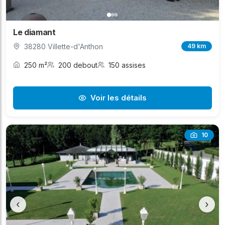
Le diamant
38280 Villette-d'Anthon
49 km
250 m²
200 debout
150 assises
Voir les détails
10
‹
›