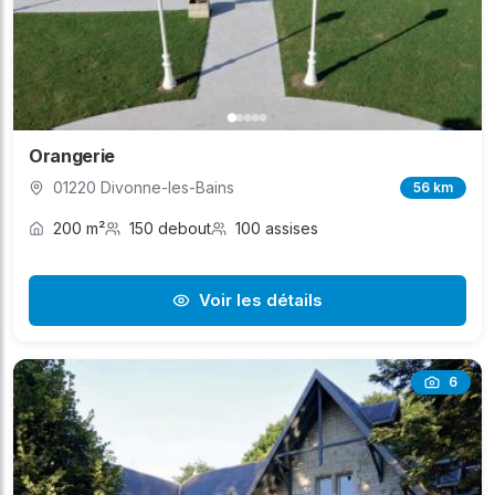
Orangerie
01220 Divonne-les-Bains
56 km
200 m²
150 debout
100 assises
Voir les détails
6