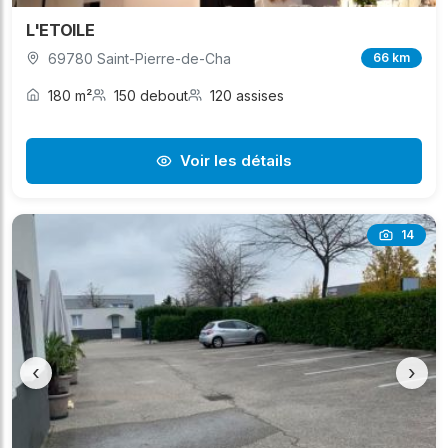
L'ETOILE
69780 Saint-Pierre-de-Cha
66 km
180 m²
150 debout
120 assises
Voir les détails
14
‹
›