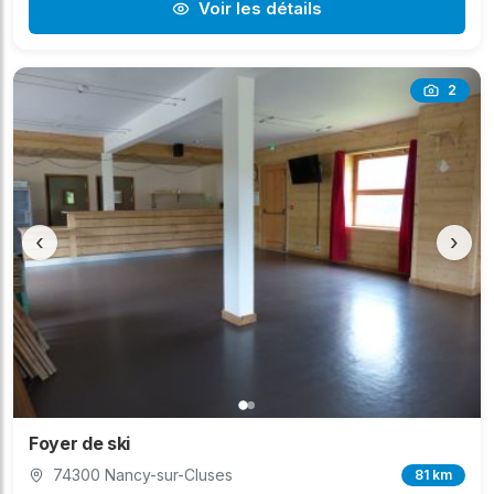
Voir les détails
2
‹
›
Foyer de ski
74300 Nancy-sur-Cluses
81 km