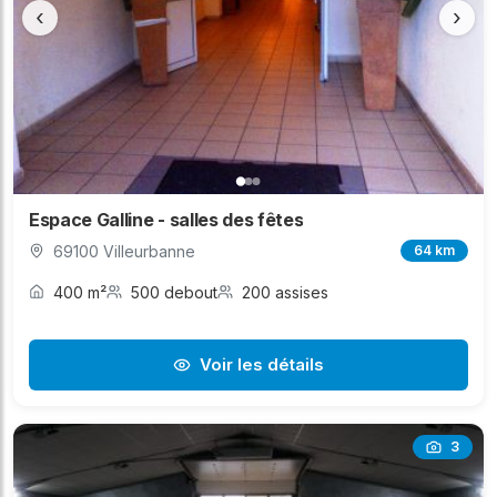
‹
›
Espace Galline - salles des fêtes
69100 Villeurbanne
64 km
400 m²
500 debout
200 assises
Voir les détails
3