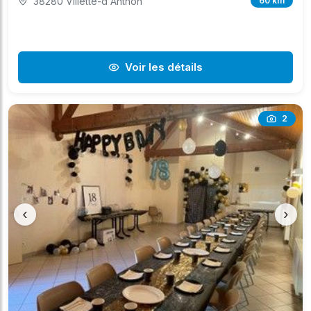
38280 Villette-d'Anthon
60 km
Voir les détails
2
‹
›