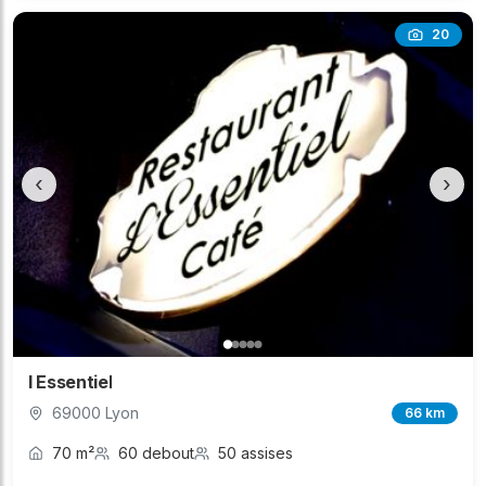
20
‹
›
l Essentiel
69000 Lyon
66 km
70 m²
60 debout
50 assises