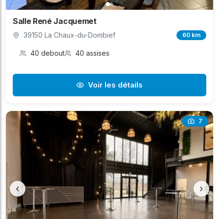
Salle René Jacquemet
39150 La Chaux-du-Dombief
60 km
40 debout
40 assises
Voir les détails
7
‹
›