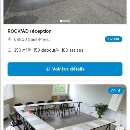
ROCK'AD réception
69800 Saint-Priest
67 km
350 m²
150 debout
100 assises
Voir les détails
4