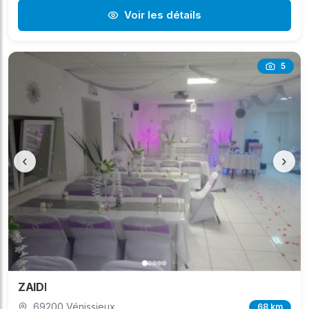
Voir les détails
5
‹
›
ZAIDI
69200 Vénissieux
68 km