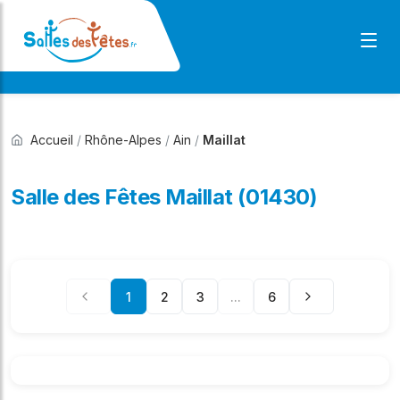
Accueil
/
Rhône-Alpes
/
Ain
/
Maillat
Salle des Fêtes Maillat (01430)
1
2
3
...
6