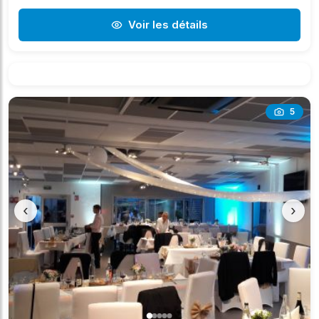
Voir les détails
5
‹
›