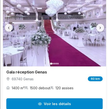
‹
›
Gala réception Genas
69740 Genas
60 km
1400 m²
1500 debout
120 assises
Voir les détails