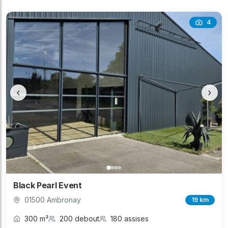
4
‹
›
Black Pearl Event
01500 Ambronay
19 km
300 m²
200 debout
180 assises