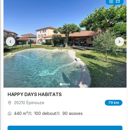
22
‹
›
HAPPY DAYS HABITATS
26210 Épinouze
79 km
440 m²
100 debout
90 assises