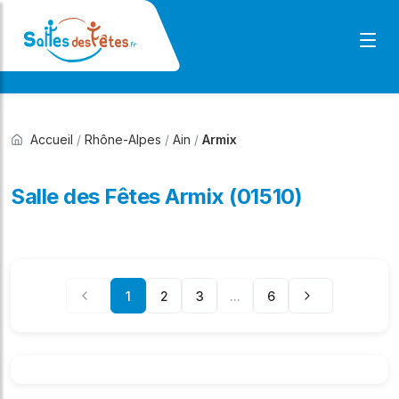
Accueil
/
Rhône-Alpes
/
Ain
/
Armix
Salle des Fêtes Armix (01510)
1
2
3
...
6