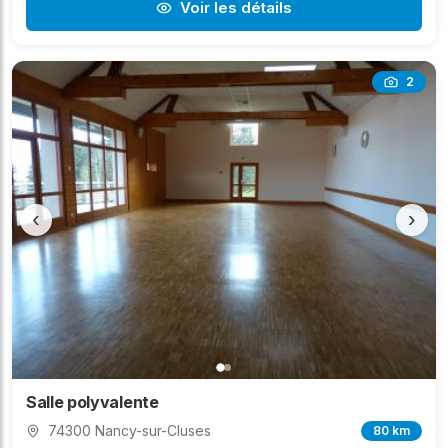
Voir les détails
2
‹
›
Salle polyvalente
74300 Nancy-sur-Cluses
80 km