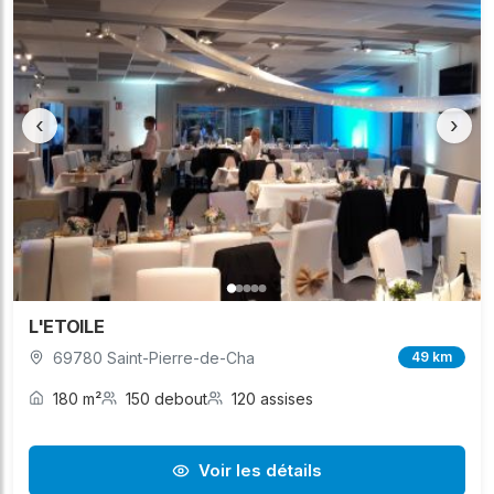
‹
›
L'ETOILE
69780 Saint-Pierre-de-Cha
49 km
180 m²
150 debout
120 assises
Voir les détails