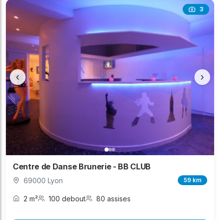
3
‹
›
Centre de Danse Brunerie - BB CLUB
69000 Lyon
59 km
2 m²
100 debout
80 assises