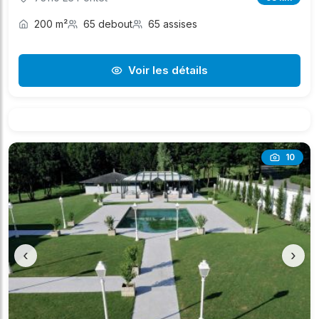
200 m²
65 debout
65 assises
Voir les détails
10
‹
›