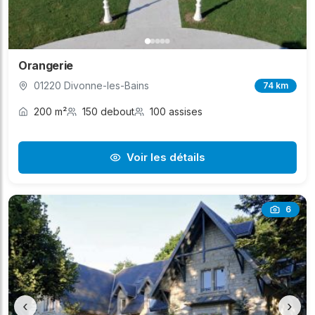
Orangerie
01220 Divonne-les-Bains
74 km
200 m²
150 debout
100 assises
Voir les détails
6
‹
›