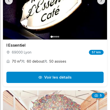
‹
›
l Essentiel
69000 Lyon
57 km
70 m²
60 debout
50 assises
Voir les détails
5