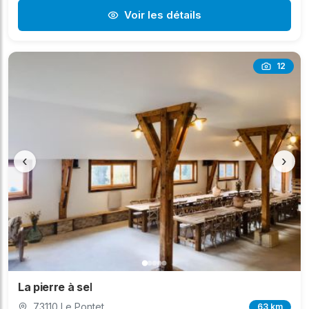
Voir les détails
12
‹
›
La pierre à sel
73110 Le Pontet
63 km