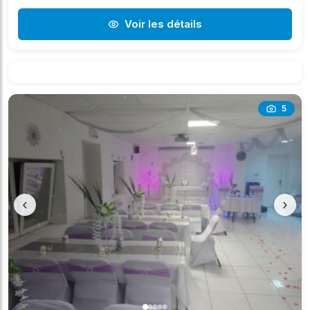
Voir les détails
5
‹
›