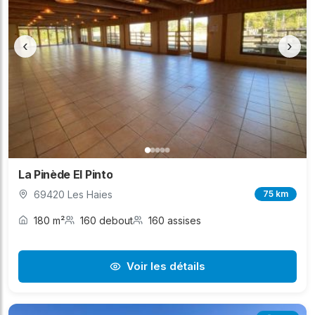
‹
›
La Pinède El Pinto
69420 Les Haies
75 km
180 m²
160 debout
160 assises
Voir les détails