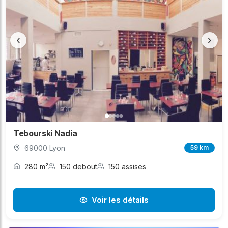
‹
›
Tebourski Nadia
69000 Lyon
59 km
280 m²
150 debout
150 assises
Voir les détails