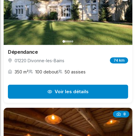
Dépendance
01220 Divonne-les-Bains
74 km
350 m²
100 debout
50 assises
Voir les détails
8