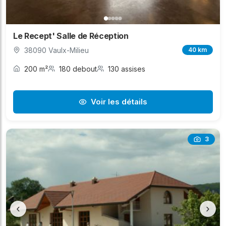
Le Recept' Salle de Réception
38090 Vaulx-Milieu
40 km
200 m²
180 debout
130 assises
Voir les détails
3
‹
›