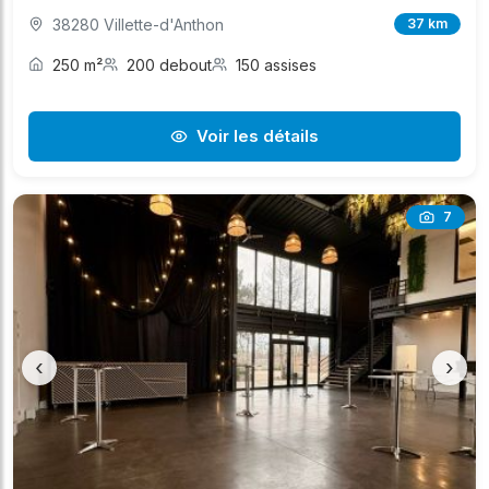
38280 Villette-d'Anthon
37 km
250 m²
200 debout
150 assises
Voir les détails
7
‹
›