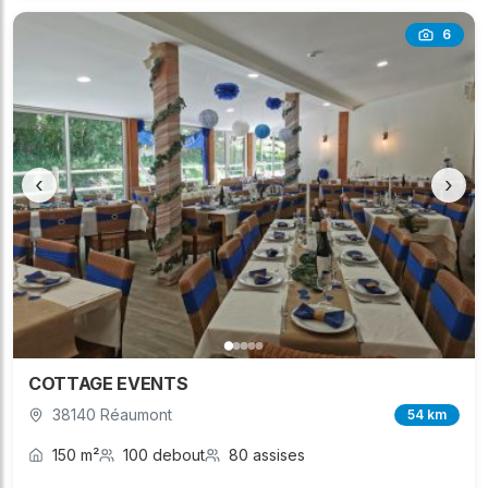
6
‹
›
COTTAGE EVENTS
38140 Réaumont
54 km
150 m²
100 debout
80 assises