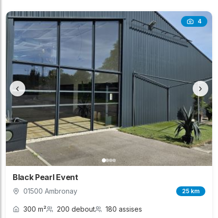
4
‹
›
Black Pearl Event
01500 Ambronay
25 km
300 m²
200 debout
180 assises