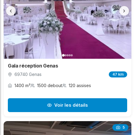
‹
›
Gala réception Genas
69740 Genas
47 km
1400 m²
1500 debout
120 assises
Voir les détails
5