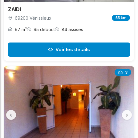
ZAIDI
69200 Vénissieux
55 km
97 m²
95 debout
84 assises
Voir les détails
3
‹
›