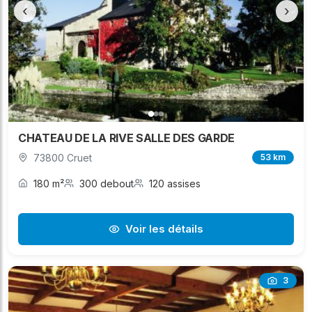
‹
›
CHATEAU DE LA RIVE SALLE DES GARDE
73800 Cruet
53 km
180 m²
300 debout
120 assises
Voir les détails
3