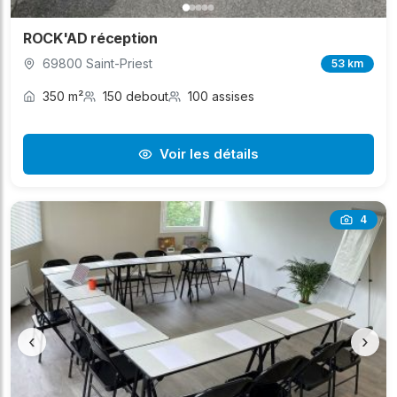
ROCK'AD réception
69800 Saint-Priest
53 km
350 m²
150 debout
100 assises
Voir les détails
4
‹
›