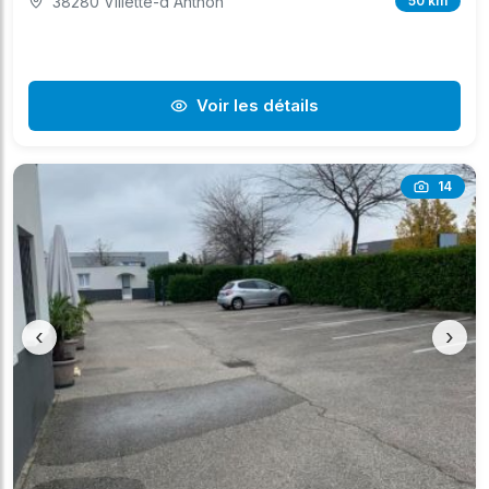
38280 Villette-d'Anthon
50 km
Voir les détails
14
‹
›