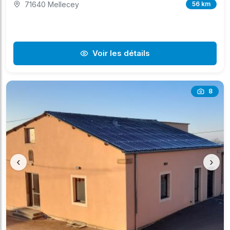
71640 Mellecey
56 km
Voir les détails
8
‹
›