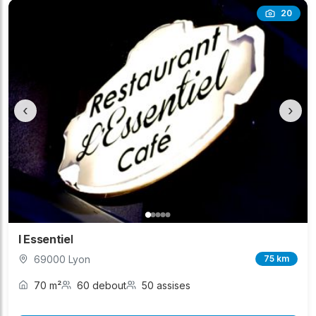
20
‹
›
l Essentiel
69000 Lyon
75 km
70 m²
60 debout
50 assises