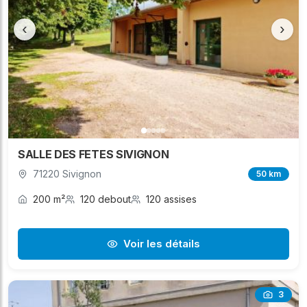
‹
›
SALLE DES FETES SIVIGNON
71220 Sivignon
50 km
200 m²
120 debout
120 assises
Voir les détails
3