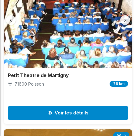
‹
›
Petit Theatre de Martigny
71600 Poisson
78 km
Voir les détails
5