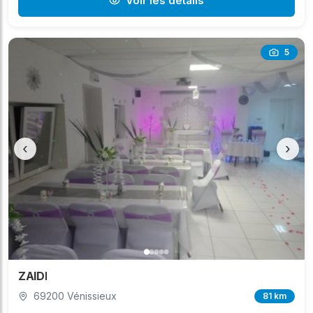
Voir les détails
5
‹
›
ZAIDI
69200 Vénissieux
81 km