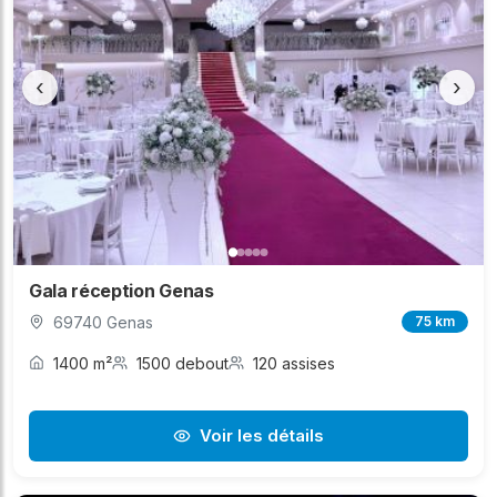
‹
›
Gala réception Genas
69740 Genas
75 km
1400 m²
1500 debout
120 assises
Voir les détails