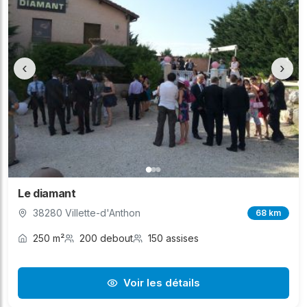
‹
›
Le diamant
38280 Villette-d'Anthon
68 km
250 m²
200 debout
150 assises
Voir les détails