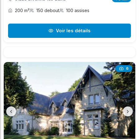
200 m²
150 debout
100 assises
Voir les détails
6
‹
›