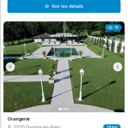
Voir les détails
10
‹
›
Orangerie
01220 Divonne-les-Bains
78 km