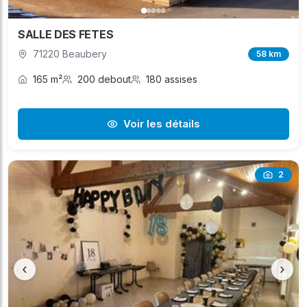
SALLE DES FETES
71220 Beaubery
58 km
165 m²
200 debout
180 assises
Voir les détails
2
‹
›