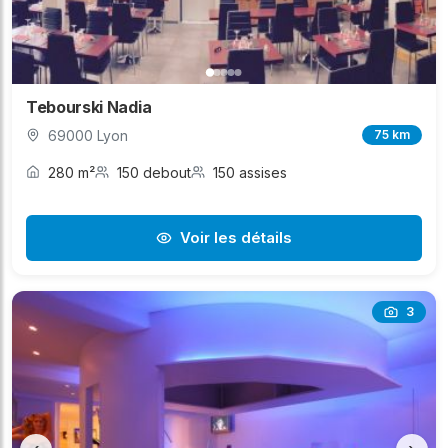
Tebourski Nadia
69000 Lyon
75 km
280 m²
150 debout
150 assises
Voir les détails
3