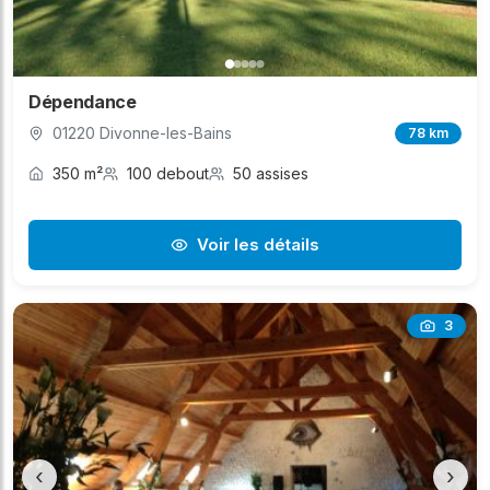
Dépendance
01220 Divonne-les-Bains
78 km
350 m²
100 debout
50 assises
Voir les détails
3
‹
›