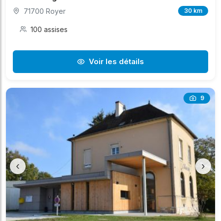
71700 Royer
30 km
100 assises
Voir les détails
9
‹
›