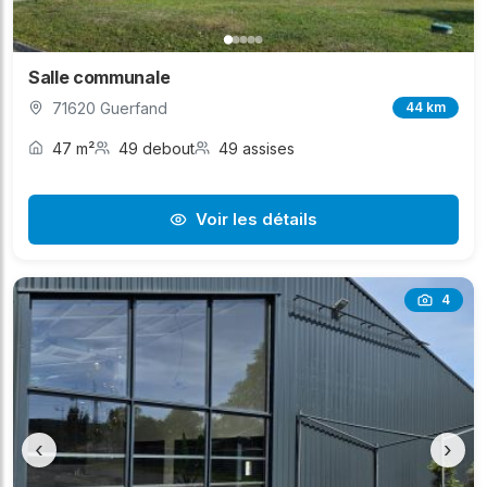
Salle communale
71620 Guerfand
44 km
47 m²
49 debout
49 assises
Voir les détails
4
‹
›