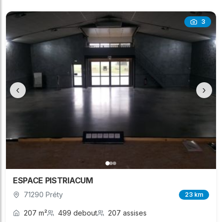
3
‹
›
ESPACE PISTRIACUM
71290 Préty
23 km
207 m²
499 debout
207 assises