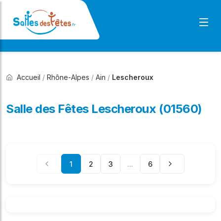
Accueil
/
Rhône-Alpes
/
Ain
/
Lescheroux
Salle des Fêtes Lescheroux (01560)
1
2
3
...
6