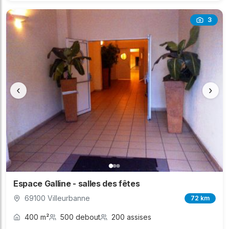
3
‹
›
Espace Galline - salles des fêtes
69100 Villeurbanne
72 km
400 m²
500 debout
200 assises