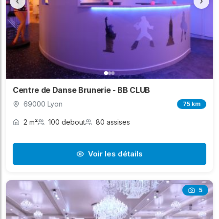
‹
›
Centre de Danse Brunerie - BB CLUB
69000 Lyon
75 km
2 m²
100 debout
80 assises
Voir les détails
5