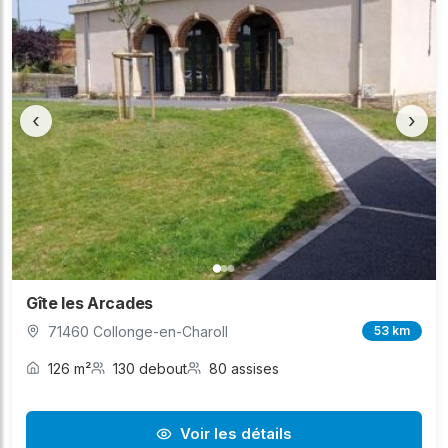
‹
›
Gîte les Arcades
71460 Collonge-en-Charoll
53 km
126 m²
130 debout
80 assises
Voir les détails