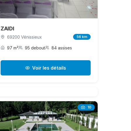
ZAIDI
69200 Vénissieux
56 km
97 m²
95 debout
84 assises
Voir les détails
10