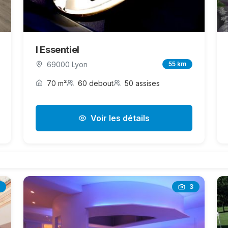
l Essentiel
69000 Lyon
55 km
70 m²
60 debout
50 assises
Voir les détails
3