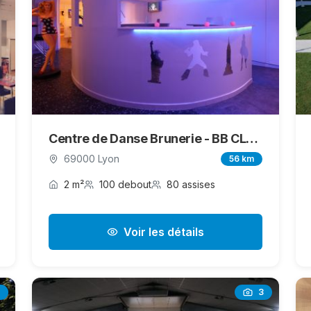
Centre de Danse Brunerie - BB CLUB
69000 Lyon
56 km
2 m²
100 debout
80 assises
Voir les détails
3