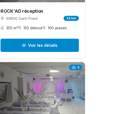
ROCK'AD réception
69800 Saint-Priest
54 km
350 m²
150 debout
100 assises
Voir les détails
5