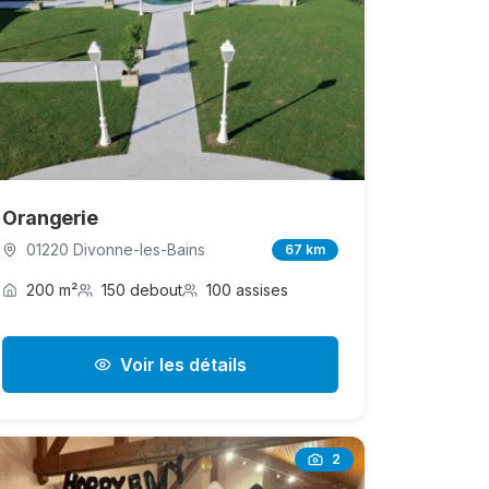
Orangerie
01220 Divonne-les-Bains
67 km
200 m²
150 debout
100 assises
Voir les détails
2