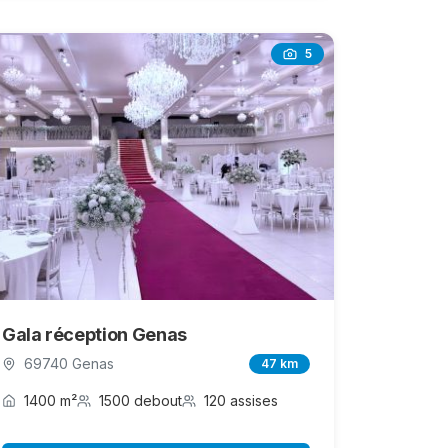
5
Gala réception Genas
69740 Genas
47 km
1400 m²
1500 debout
120 assises