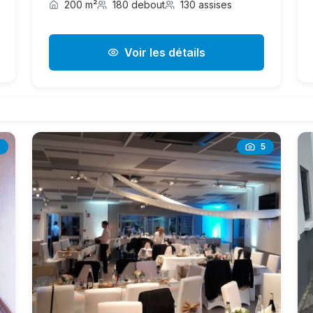
200 m²
180 debout
130 assises
Voir les détails
5