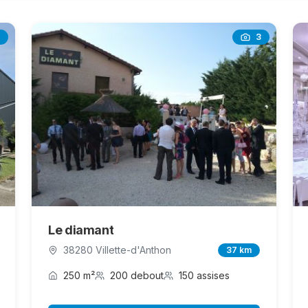
3
Le diamant
38280 Villette-d'Anthon
37 km
250 m²
200 debout
150 assises