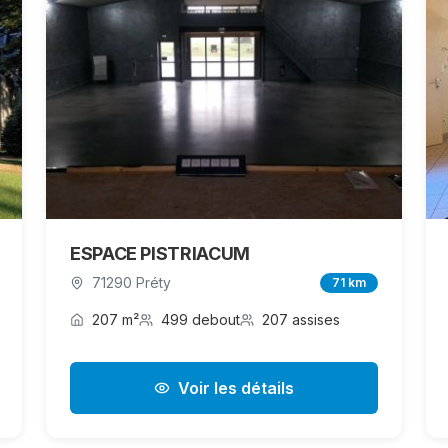
ESPACE PISTRIACUM
71290 Préty
71 km
207 m²
499 debout
207 assises
Voir les détails