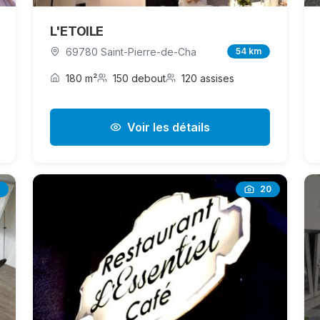
L'ETOILE
69780 Saint-Pierre-de-Cha
54 km
180 m²
150 debout
120 assises
Voir les détails
20