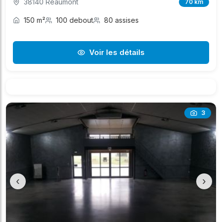
38140 Réaumont
70 km
150 m²
100 debout
80 assises
Voir les détails
3
‹
›