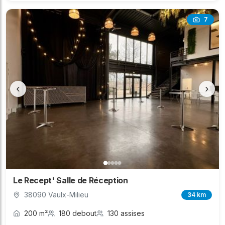
7
‹
›
Le Recept' Salle de Réception
38090 Vaulx-Milieu
34 km
200 m²
180 debout
130 assises