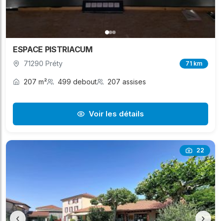
ESPACE PISTRIACUM
71290 Préty
71 km
207 m²
499 debout
207 assises
Voir les détails
22
‹
›