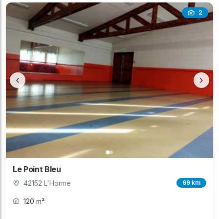
2
‹
›
Le Point Bleu
42152 L'Horme
69 km
120 m²