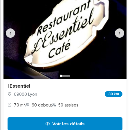
‹
›
l Essentiel
69000 Lyon
30 km
70 m²
60 debout
50 assises
Voir les détails