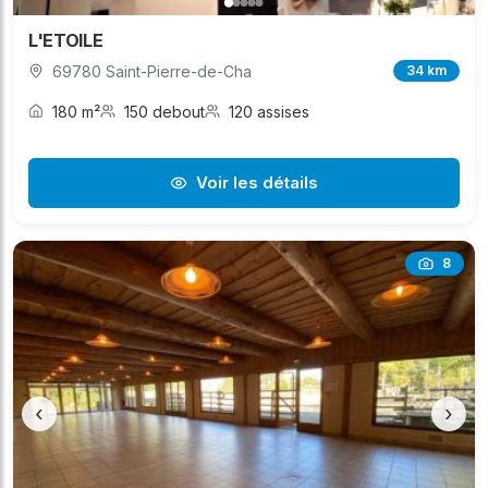
L'ETOILE
69780 Saint-Pierre-de-Cha
34 km
180 m²
150 debout
120 assises
Voir les détails
8
‹
›