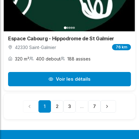
Espace Cabourg - Hippodrome de St Galmier
42330 Saint-Galmier
76 km
320 m²
400 debout
188 assises
Voir les détails
1
2
3
...
7