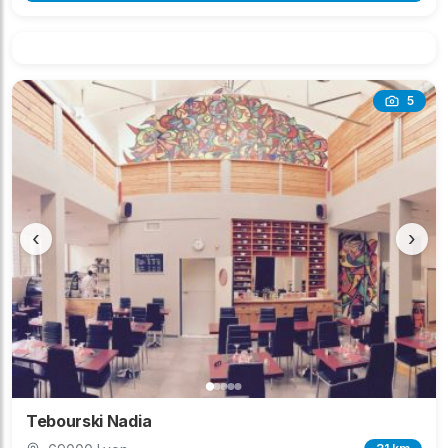
5
‹
›
Tebourski Nadia