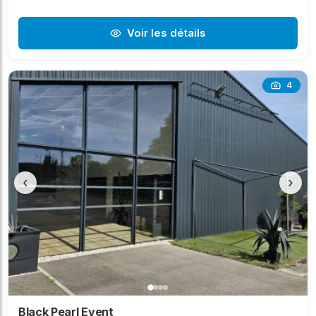
Voir les détails
4
‹
›
Black Pearl Event