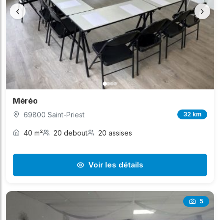
‹
›
Méréo
69800 Saint-Priest
32 km
40 m²
20 debout
20 assises
Voir les détails
5