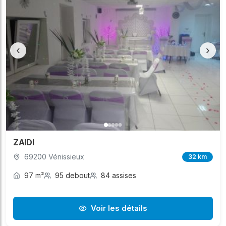
‹
›
ZAIDI
69200 Vénissieux
32 km
97 m²
95 debout
84 assises
Voir les détails