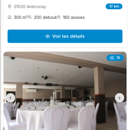
01500 Ambronay
17 km
300 m²
200 debout
180 assises
Voir les détails
10
‹
›