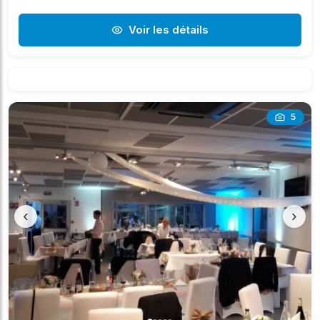
Voir les détails
5
‹
›