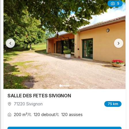
5
‹
›
SALLE DES FETES SIVIGNON
71220 Sivignon
75 km
200 m²
120 debout
120 assises