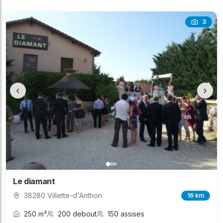
3
‹
›
Le diamant
38280 Villette-d'Anthon
16 km
250 m²
200 debout
150 assises