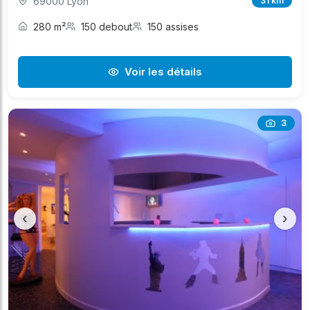
69000 Lyon
31 km
280 m²
150 debout
150 assises
Voir les détails
3
‹
›