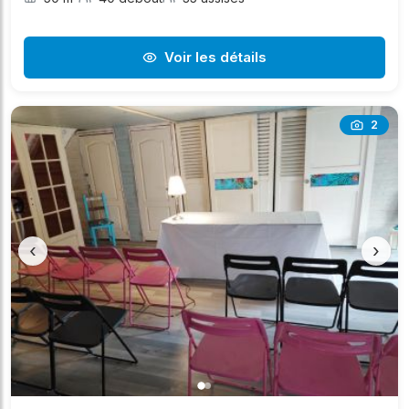
Voir les détails
2
‹
›