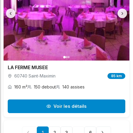
‹
›
LA FERME MUSEE
60740 Saint-Maximin
85 km
160 m²
150 debout
140 assises
Voir les détails
1
2
3
...
6