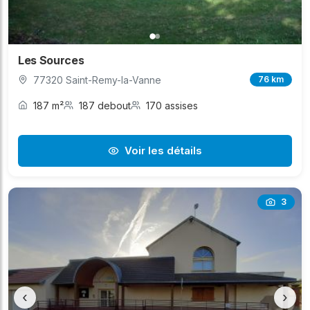
Les Sources
77320 Saint-Remy-la-Vanne
76 km
187 m²
187 debout
170 assises
Voir les détails
3
‹
›