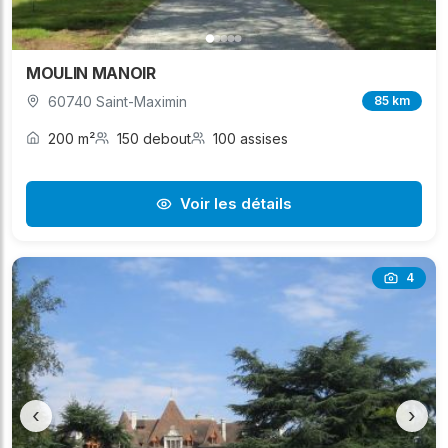
MOULIN MANOIR
60740 Saint-Maximin
85 km
200 m²
150 debout
100 assises
Voir les détails
4
‹
›