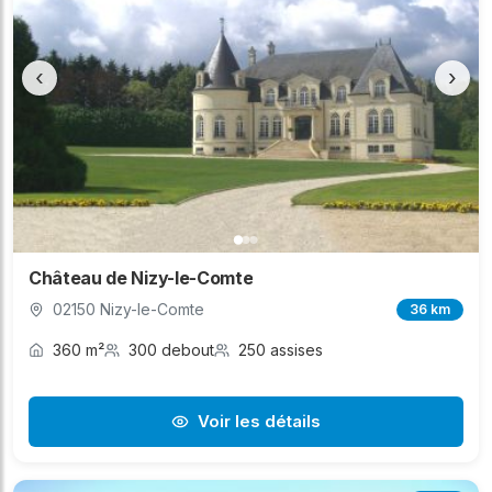
‹
›
Château de Nizy-le-Comte
02150 Nizy-le-Comte
36 km
360 m²
300 debout
250 assises
Voir les détails