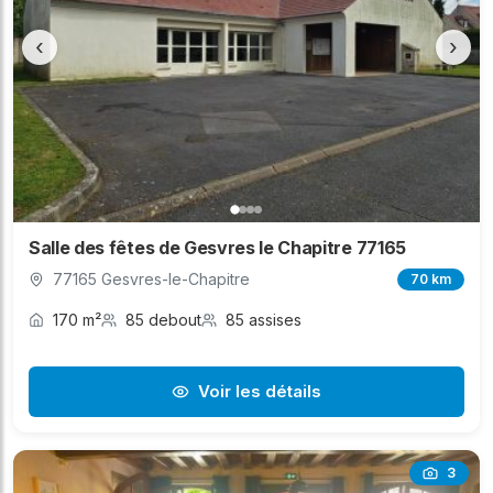
‹
›
Salle des fêtes de Gesvres le Chapitre 77165
77165 Gesvres-le-Chapitre
70 km
170 m²
85 debout
85 assises
Voir les détails
3