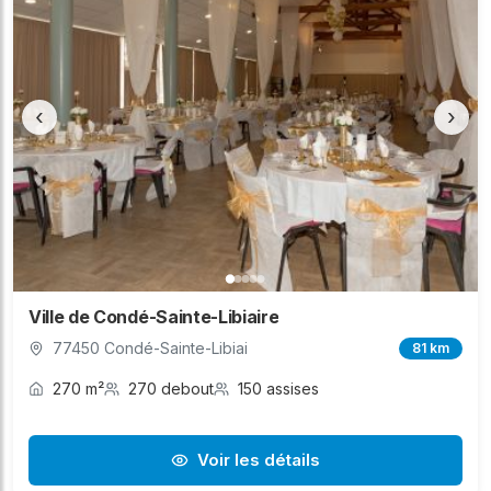
‹
›
Ville de Condé-Sainte-Libiaire
77450 Condé-Sainte-Libiai
81 km
270 m²
270 debout
150 assises
Voir les détails