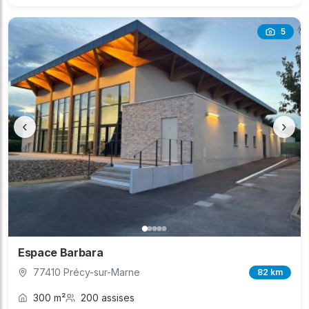
5
‹
›
Espace Barbara
77410 Précy-sur-Marne
82 km
300 m²
200 assises