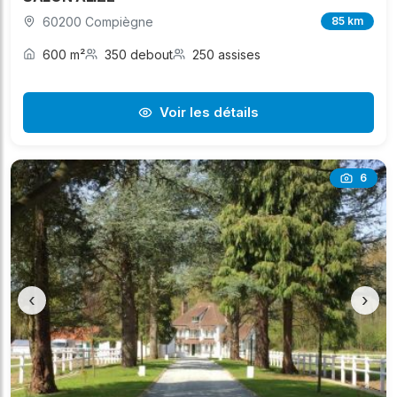
60200 Compiègne
85 km
600 m²
350 debout
250 assises
Voir les détails
6
‹
›