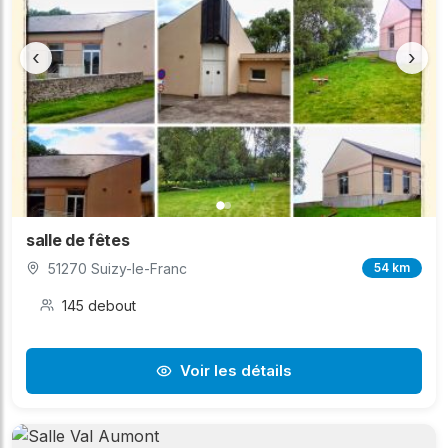
‹
›
salle de fêtes
51270 Suizy-le-Franc
54 km
145 debout
Voir les détails