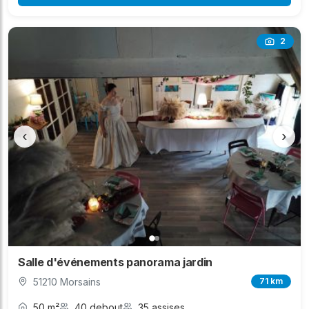
2
‹
›
Salle d'événements panorama jardin
51210 Morsains
71 km
50 m²
40 debout
35 assises