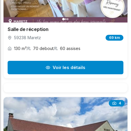
Salle de réception
59238 Maretz
69 km
130 m²
70 debout
60 assises
Voir les détails
4