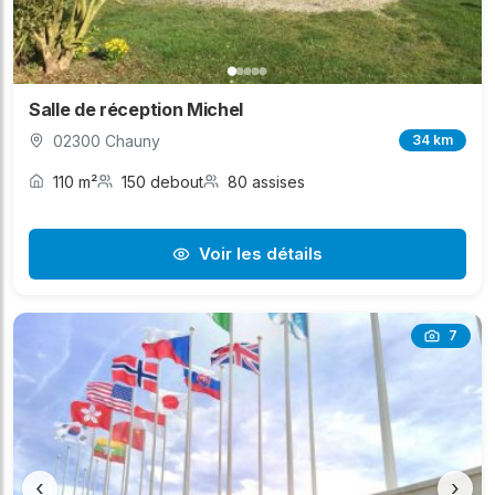
Salle de réception Michel
02300 Chauny
34 km
110 m²
150 debout
80 assises
Voir les détails
7
‹
›