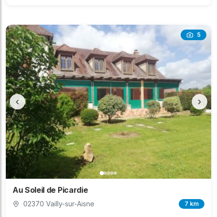
5
‹
›
Au Soleil de Picardie
02370 Vailly-sur-Aisne
7 km