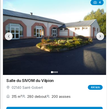
4
‹
›
Salle du SIVOM du Vilpion
02140 Saint-Gobert
44 km
315 m²
280 debout
200 assises