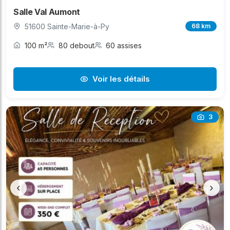
Salle Val Aumont
51600 Sainte-Marie-à-Py
68 km
100 m²
80 debout
60 assises
Voir les détails
3
‹
›