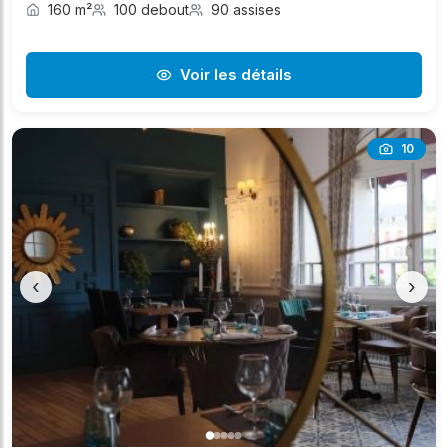
160 m²
100 debout
90 assises
Voir les détails
10
‹
›