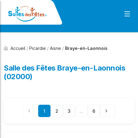
Accueil
/
Picardie
/
Aisne
/
Braye-en-Laonnois
Salle des Fêtes Braye-en-Laonnois
(02000)
1
2
3
...
6