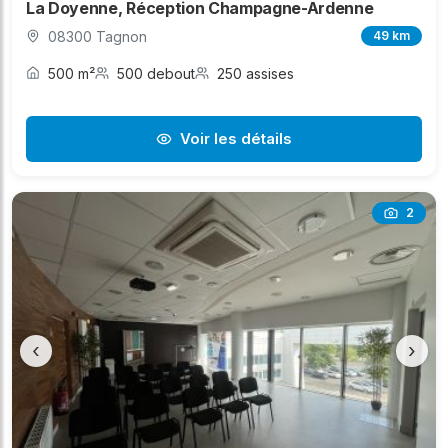
La Doyenne, Réception Champagne-Ardenne
08300 Tagnon
49 km
500 m²
500 debout
250 assises
Voir les détails
2
‹
›