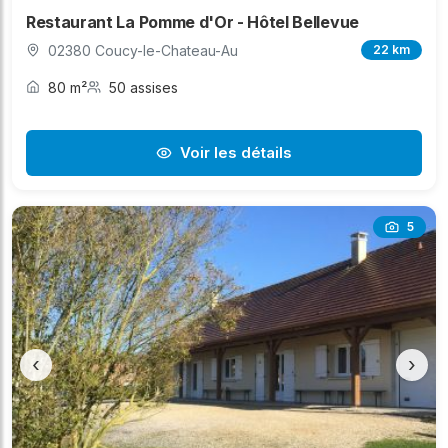
Restaurant La Pomme d'Or - Hôtel Bellevue
02380 Coucy-le-Chateau-Au
22 km
80 m²
50 assises
Voir les détails
5
‹
›