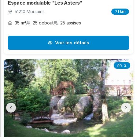
Espace modulable "Les Asters"
51210 Morsains
71 km
35 m²
25 debout
25 assises
Voir les détails
2
‹
›