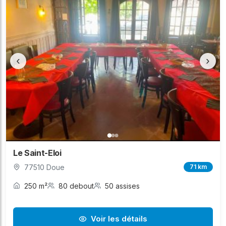
‹
›
Le Saint-Eloi
77510 Doue
71 km
250 m²
80 debout
50 assises
Voir les détails