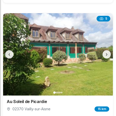
5
‹
›
Au Soleil de Picardie
02370 Vailly-sur-Aisne
15 km