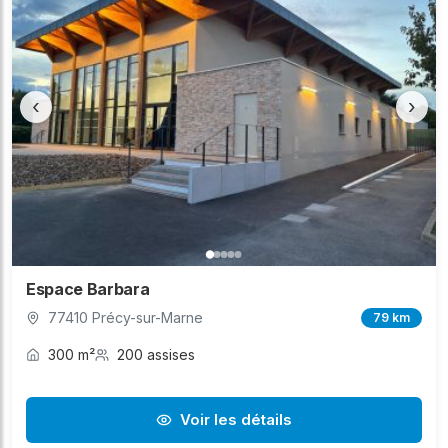
‹
›
Espace Barbara
77410 Précy-sur-Marne
79 km
300 m²
200 assises
Voir les détails