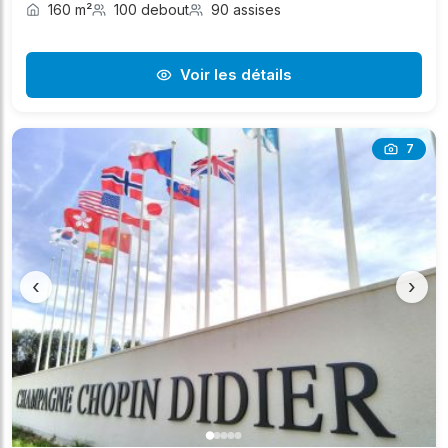
160 m²
100 debout
90 assises
Voir les détails
7
‹
›