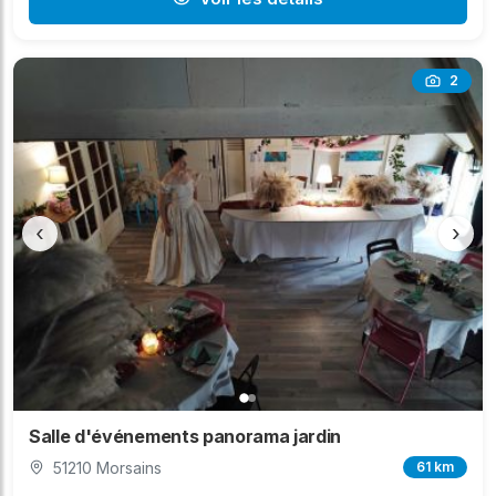
2
‹
›
Salle d'événements panorama jardin
51210 Morsains
61 km