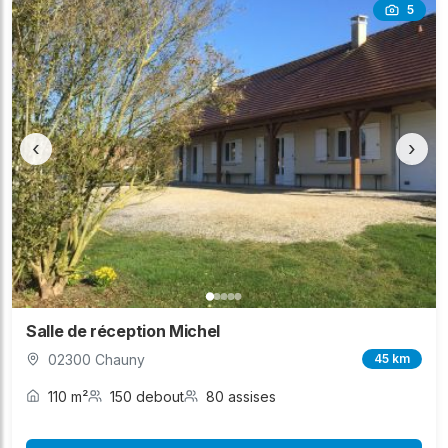
5
‹
›
Salle de réception Michel
02300 Chauny
45 km
110 m²
150 debout
80 assises