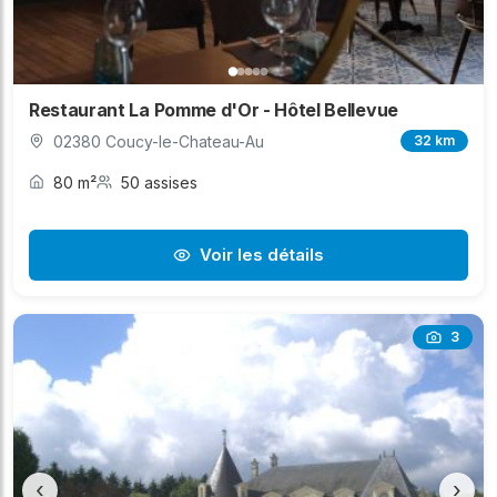
Restaurant La Pomme d'Or - Hôtel Bellevue
02380 Coucy-le-Chateau-Au
32 km
80 m²
50 assises
Voir les détails
3
‹
›