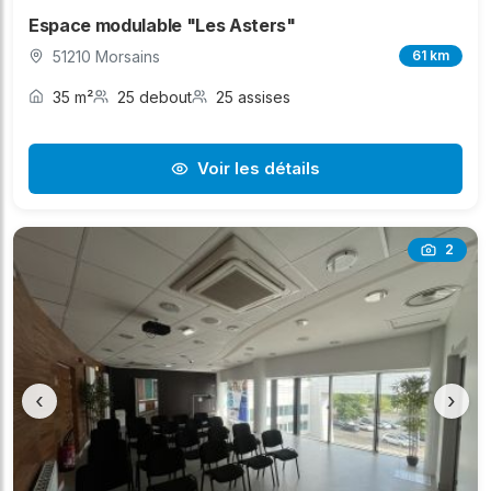
Espace modulable "Les Asters"
51210 Morsains
61 km
35 m²
25 debout
25 assises
Voir les détails
2
‹
›