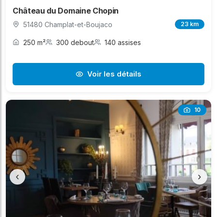
Château du Domaine Chopin
51480 Champlat-et-Boujaco
23 km
250 m²
300 debout
140 assises
Voir les détails
10
‹
›