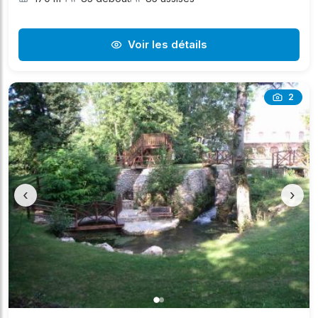
Voir les détails
2
‹
›