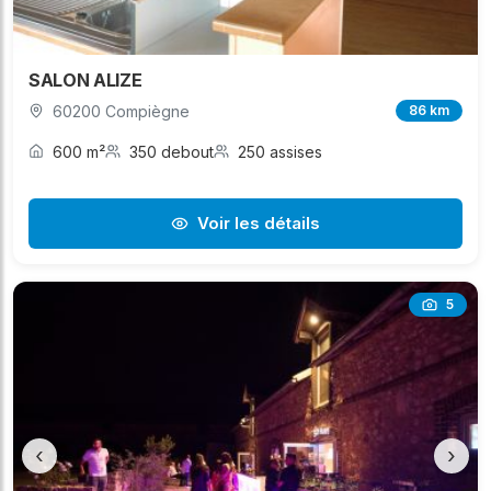
SALON ALIZE
60200 Compiègne
86 km
600 m²
350 debout
250 assises
Voir les détails
5
‹
›