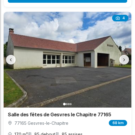
4
‹
›
Salle des fêtes de Gesvres le Chapitre 77165
77165 Gesvres-le-Chapitre
68 km
170 m²
85 debout
85 assises