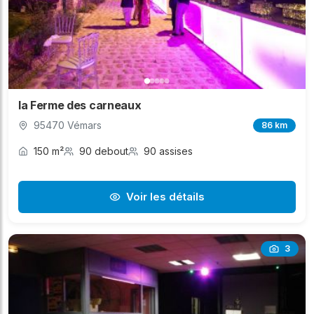
la Ferme des carneaux
95470 Vémars
86 km
150 m²
90 debout
90 assises
Voir les détails
3