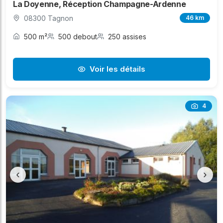
La Doyenne, Réception Champagne-Ardenne
08300 Tagnon
46 km
500 m²
500 debout
250 assises
Voir les détails
4
‹
›