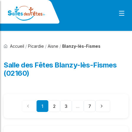
Accueil
/
Picardie
/
Aisne
/
Blanzy-lès-Fismes
Salle des Fêtes Blanzy-lès-Fismes
(02160)
1
2
3
...
7