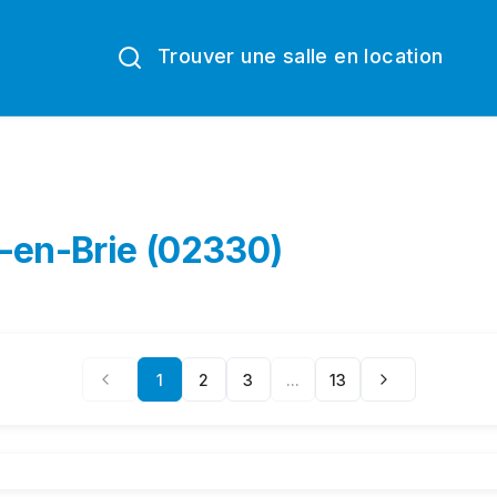
Trouver une salle en location
-en-Brie (02330)
1
2
3
...
13