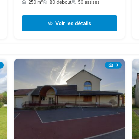
250 m²
80 debout
50 assises
Voir les détails
3