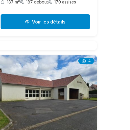
187 m²
187 debout
170 assises
Voir les détails
4