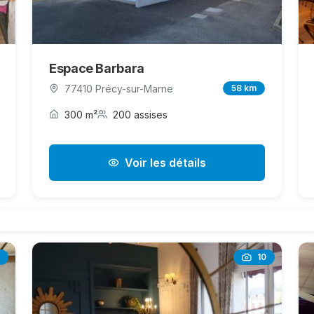
Espace Barbara
77410 Précy-sur-Marne
58 km
300 m²
200 assises
Voir les détails
10