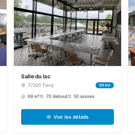
Salle du lac
77200 Torcy
69 km
69 m²
70 debout
50 assises
Voir les détails