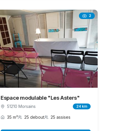
2
Espace modulable "Les Asters"
51210 Morsains
24 km
35 m²
25 debout
25 assises