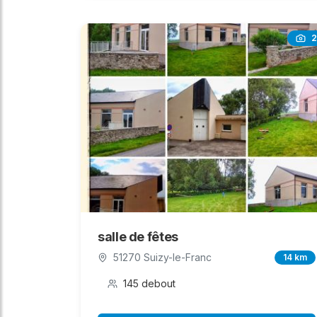
2
salle de fêtes
51270 Suizy-le-Franc
14 km
145 debout