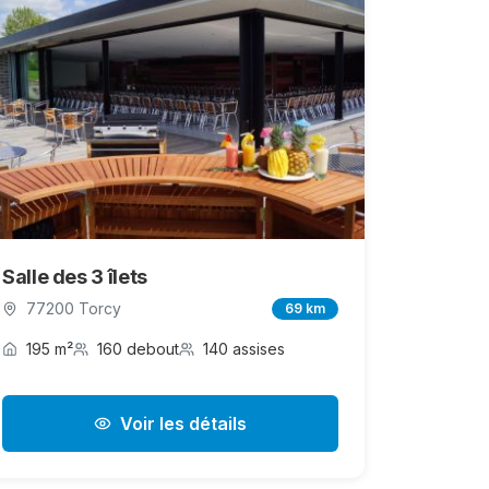
Salle des 3 îlets
77200 Torcy
69 km
195 m²
160 debout
140 assises
Voir les détails