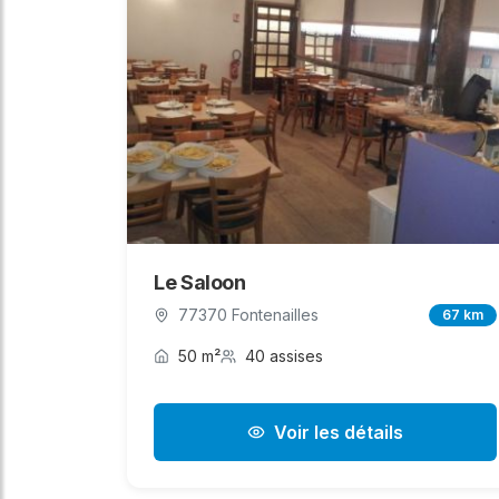
Le Saloon
77370 Fontenailles
67 km
50 m²
40 assises
Voir les détails