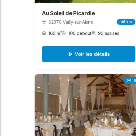
Au Soleil de Picardie
02370 Vailly-sur-Aisne
46 km
160 m²
100 debout
90 assises
Voir les détails
6