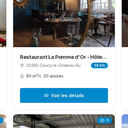
Restaurant La Pomme d'Or - Hôtel Bellevue
02380 Coucy-le-Chateau-Au
59 km
80 m²
50 assises
Voir les détails
5