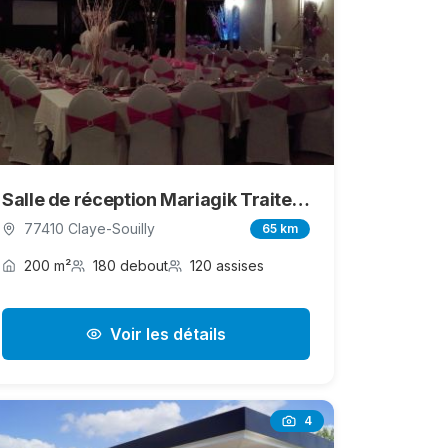
Salle de réception Mariagik Traiteur Seine et Marne
77410 Claye-Souilly
65 km
200 m²
180 debout
120 assises
Voir les détails
4