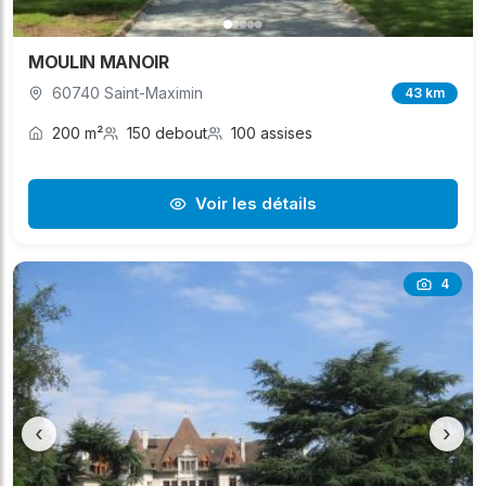
MOULIN MANOIR
60740 Saint-Maximin
43 km
200 m²
150 debout
100 assises
Voir les détails
4
‹
›