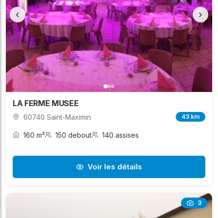
‹
›
LA FERME MUSEE
60740 Saint-Maximin
43 km
160 m²
150 debout
140 assises
Voir les détails
3