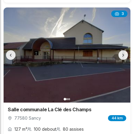
3
‹
›
Salle communale La Clé des Champs
77580 Sancy
44 km
127 m²
100 debout
80 assises