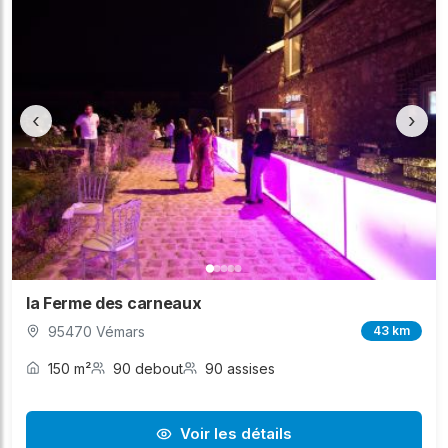
‹
›
la Ferme des carneaux
95470 Vémars
43 km
150 m²
90 debout
90 assises
Voir les détails