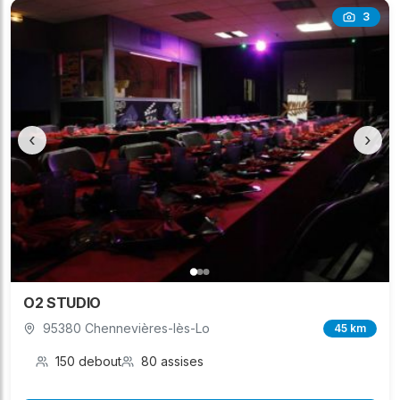
3
‹
›
O2 STUDIO
95380 Chennevières-lès-Lo
45 km
150 debout
80 assises