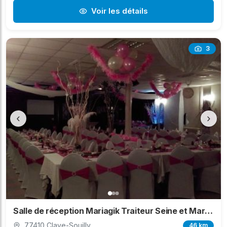
Voir les détails
3
‹
›
Salle de réception Mariagik Traiteur Seine et Marne
77410 Claye-Souilly
46 km