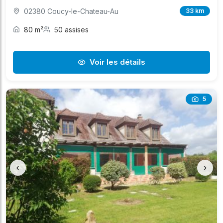
02380 Coucy-le-Chateau-Au
33 km
80 m²
50 assises
Voir les détails
5
‹
›