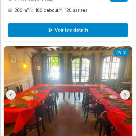
200 m²
180 debout
120 assises
Voir les détails
3
‹
›