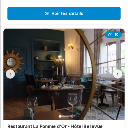
Voir les détails
10
‹
›
Restaurant La Pomme d'Or - Hôtel Bellevue