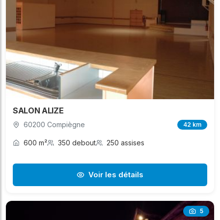
SALON ALIZE
60200 Compiègne
42 km
600 m²
350 debout
250 assises
Voir les détails
5