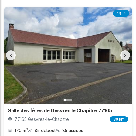
4
‹
›
Salle des fêtes de Gesvres le Chapitre 77165
77165 Gesvres-le-Chapitre
30 km
170 m²
85 debout
85 assises