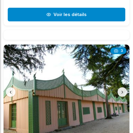
Voir les détails
3
‹
›