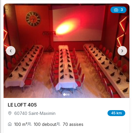
3
‹
›
LE LOFT 405
60740 Saint-Maximin
45 km
100 m²
100 debout
70 assises