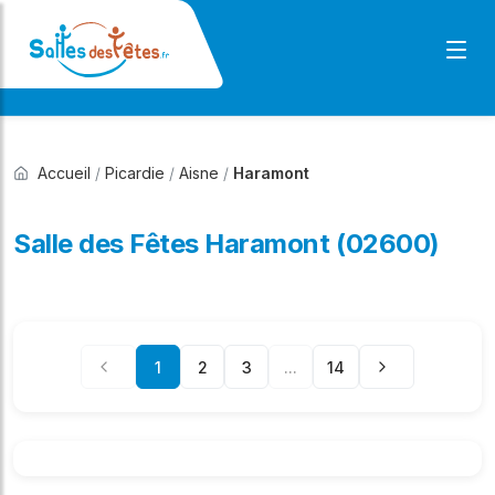
Accueil
/
Picardie
/
Aisne
/
Haramont
Salle des Fêtes Haramont (02600)
1
2
3
...
14