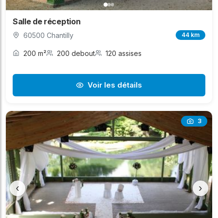
Salle de réception
60500 Chantilly
44 km
200 m²
200 debout
120 assises
Voir les détails
3
‹
›