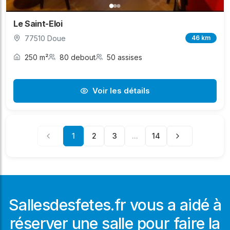
Le Saint-Eloi
77510 Doue
46 km
250 m²
80 debout
50 assises
Voir les détails
1
2
3
...
14
Sallesdesfetes.fr vous a aidé à
réserver une salle pour faire la