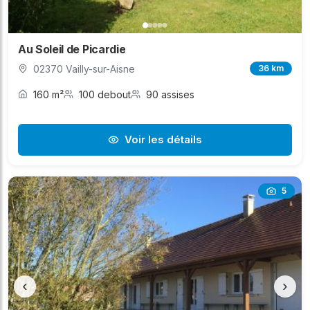
Au Soleil de Picardie
02370 Vailly-sur-Aisne
36 km
160 m²
100 debout
90 assises
Voir les détails
5
‹
›