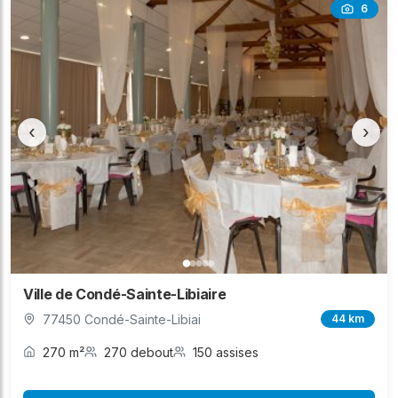
6
‹
›
Ville de Condé-Sainte-Libiaire
77450 Condé-Sainte-Libiai
44 km
270 m²
270 debout
150 assises