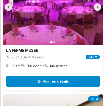
‹
›
LA FERME MUSEE
60740 Saint-Maximin
54 km
160 m²
150 debout
140 assises
Voir les détails
3