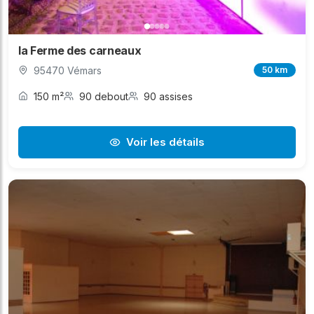
la Ferme des carneaux
95470 Vémars
50 km
150 m²
90 debout
90 assises
Voir les détails