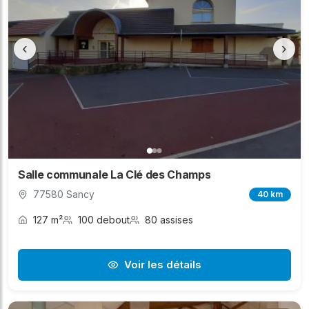
‹
›
Salle communale La Clé des Champs
77580 Sancy
40 km
127 m²
100 debout
80 assises
Voir les détails