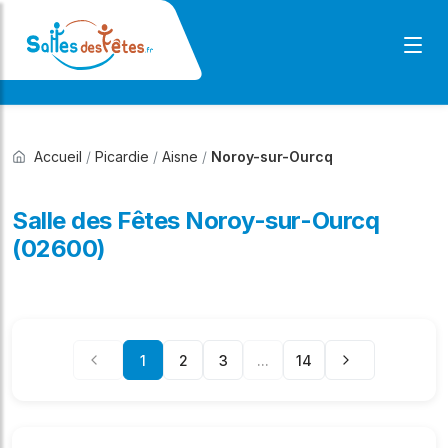
Accueil
/
Picardie
/
Aisne
/
Noroy-sur-Ourcq
Salle des Fêtes Noroy-sur-Ourcq
(02600)
1
2
3
...
14