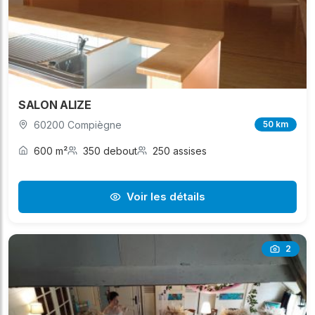
SALON ALIZE
60200 Compiègne
50 km
600 m²
350 debout
250 assises
Voir les détails
2