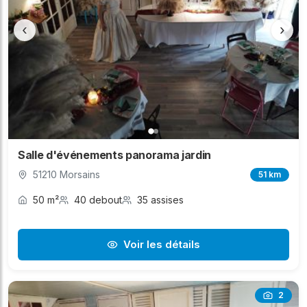
‹
›
Salle d'événements panorama jardin
51210 Morsains
51 km
50 m²
40 debout
35 assises
Voir les détails
2