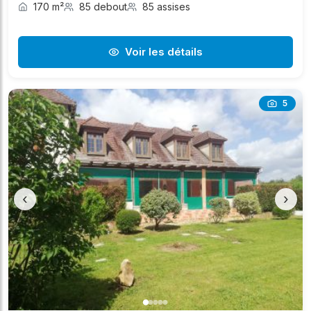
170 m²
85 debout
85 assises
Voir les détails
5
‹
›