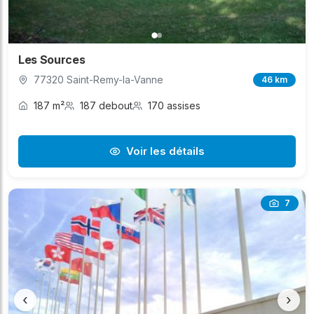
Les Sources
77320 Saint-Remy-la-Vanne
46 km
187 m²
187 debout
170 assises
Voir les détails
7
‹
›