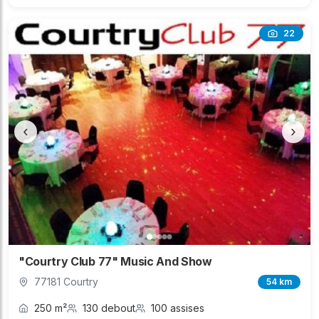
22
‹
›
"Courtry Club 77" Music And Show
77181 Courtry
54 km
250 m²
130 debout
100 assises