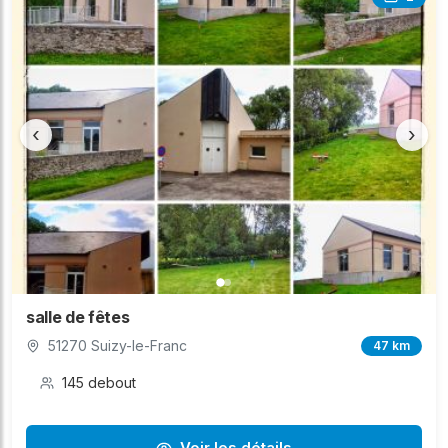
‹
›
salle de fêtes
51270 Suizy-le-Franc
47 km
145 debout
Voir les détails