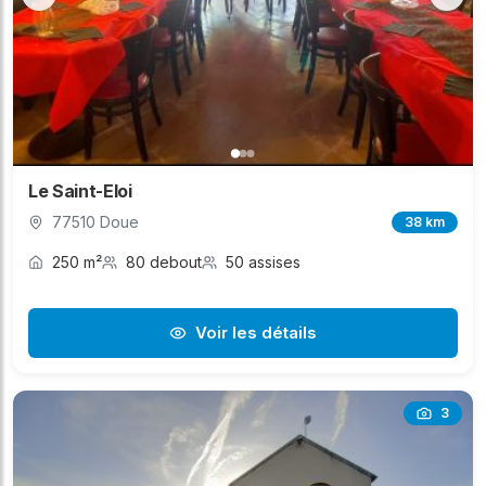
Le Saint-Eloi
77510 Doue
38 km
250 m²
80 debout
50 assises
Voir les détails
3