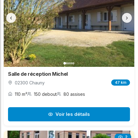
‹
›
Salle de réception Michel
02300 Chauny
47 km
110 m²
150 debout
80 assises
Voir les détails
2