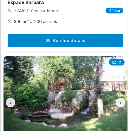
Espace Barbara
77410 Précy-sur-Marne
44 km
300 m²
200 assises
Voir les détails
2
‹
›