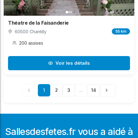
Théatre de la Faisanderie
60500 Chantilly
55 km
200 assises
Voir les détails
1
2
3
...
14
Sallesdesfetes.fr vous a aidé à