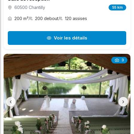
60500 Chantilly
55 km
200 m²
200 debout
120 assises
Voir les détails
3
‹
›