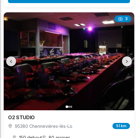
3
‹
›
O2 STUDIO
95380 Chennevières-lès-Lo
51 km
150 debout
80 assises