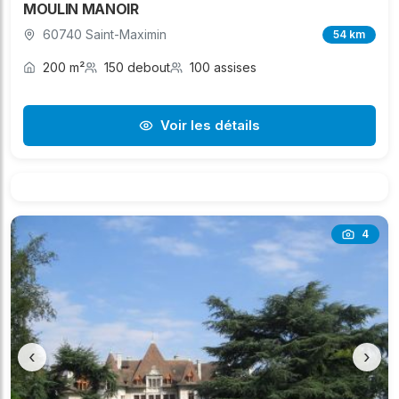
MOULIN MANOIR
60740 Saint-Maximin
54 km
200 m²
150 debout
100 assises
Voir les détails
4
‹
›