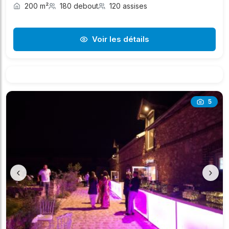
200 m²
180 debout
120 assises
Voir les détails
5
‹
›