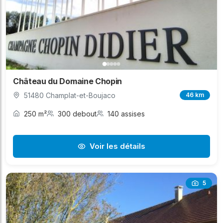
Château du Domaine Chopin
51480 Champlat-et-Boujaco
46 km
250 m²
300 debout
140 assises
Voir les détails
5