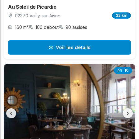
Au Soleil de Picardie
02370 Vailly-sur-Aisne
32 km
160 m²
100 debout
90 assises
Voir les détails
10
‹
›