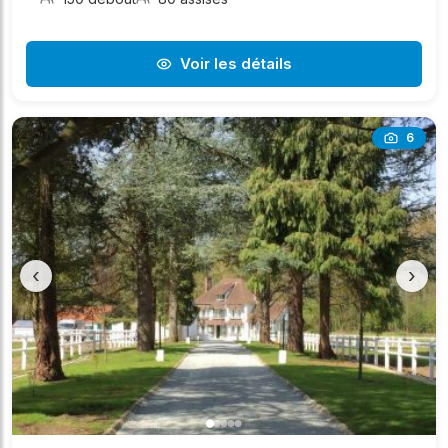
Voir les détails
6
‹
›