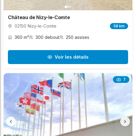
Château de Nizy-le-Comte
02150 Nizy-le-Comte
58 km
360 m²
300 debout
250 assises
Voir les détails
7
‹
›