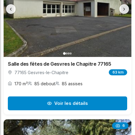
‹
›
Salle des fêtes de Gesvres le Chapitre 77165
77165 Gesvres-le-Chapitre
63 km
170 m²
85 debout
85 assises
Voir les détails
6