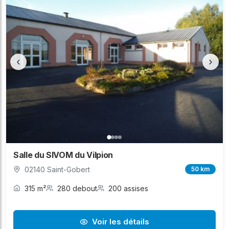
‹
›
Salle du SIVOM du Vilpion
02140 Saint-Gobert
50 km
315 m²
280 debout
200 assises
Voir les détails