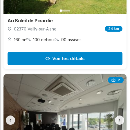
Au Soleil de Picardie
02370 Vailly-sur-Aisne
24 km
160 m²
100 debout
90 assises
Voir les détails
2
‹
›