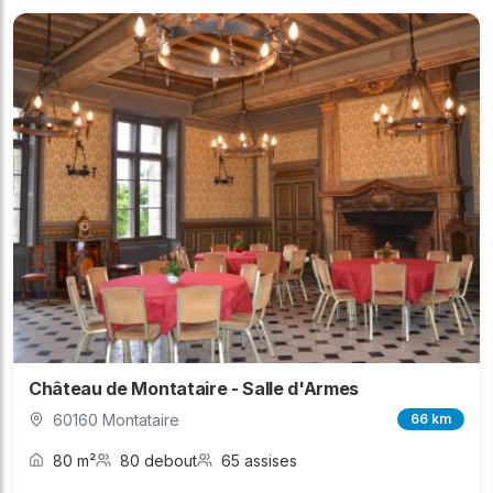
Château de Montataire - Salle d'Armes
60160 Montataire
66 km
80 m²
80 debout
65 assises