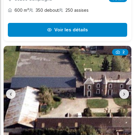
600 m²
350 debout
250 assises
Voir les détails
2
‹
›