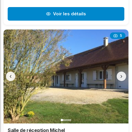
Voir les détails
5
‹
›
Salle de réception Michel