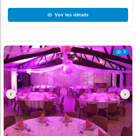
Voir les détails
3
‹
›