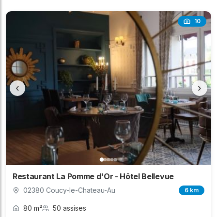
10
‹
›
Restaurant La Pomme d'Or - Hôtel Bellevue
02380 Coucy-le-Chateau-Au
6 km
80 m²
50 assises