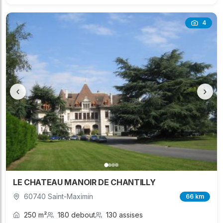
4
‹
›
LE CHATEAU MANOIR DE CHANTILLY
60740 Saint-Maximin
66 km
250 m²
180 debout
130 assises