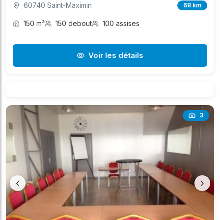
60740 Saint-Maximin
68 km
150 m²
150 debout
100 assises
Voir les détails
3
‹
›