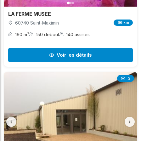
LA FERME MUSEE
60740 Saint-Maximin
66 km
160 m²
150 debout
140 assises
Voir les détails
3
‹
›