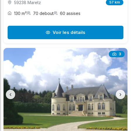
59238 Maretz
57 km
130 m²
70 debout
60 assises
Voir les détails
3
‹
›