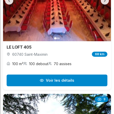
‹
›
LE LOFT 405
60740 Saint-Maximin
68 km
100 m²
100 debout
70 assises
Voir les détails
3