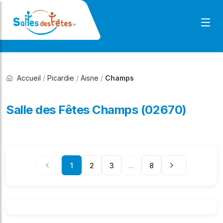
Accueil
/
Picardie
/
Aisne
/
Champs
Salle des Fêtes Champs (02670)
1
2
3
...
8