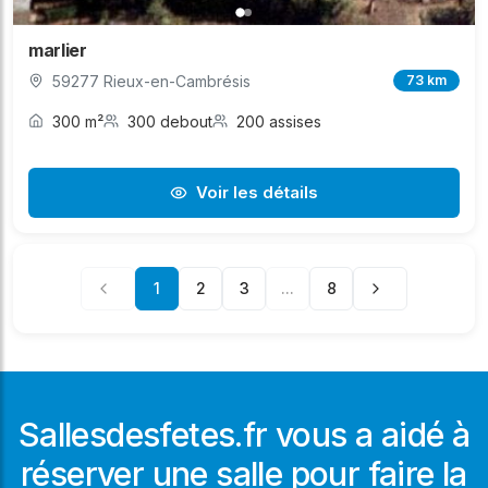
marlier
59277 Rieux-en-Cambrésis
73 km
300 m²
300 debout
200 assises
Voir les détails
1
2
3
...
8
Sallesdesfetes.fr vous a aidé à
réserver une salle pour faire la