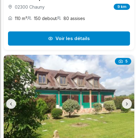
02300 Chauny
9 km
110 m²
150 debout
80 assises
Voir les détails
5
‹
›