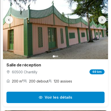
‹
›
Salle de réception
60500 Chantilly
69 km
200 m²
200 debout
120 assises
Voir les détails