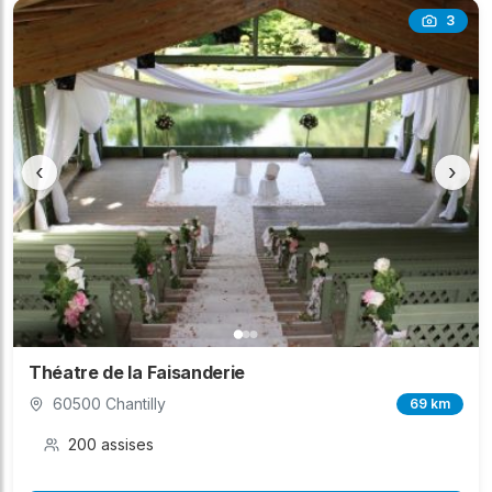
3
‹
›
Théatre de la Faisanderie
60500 Chantilly
69 km
200 assises