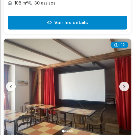
108 m²
80 assises
Voir les détails
12
‹
›