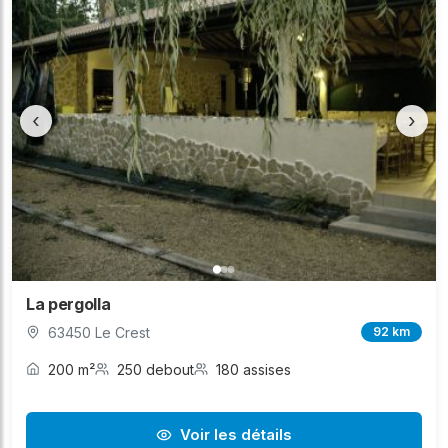
‹
›
La pergolla
63450 Le Crest
92 km
200 m²
250 debout
180 assises
Voir les détails