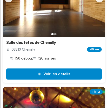
Salle des fêtes de Chemilly
03210 Chemilly
46 km
150 debout
120 assises
Voir les détails
3