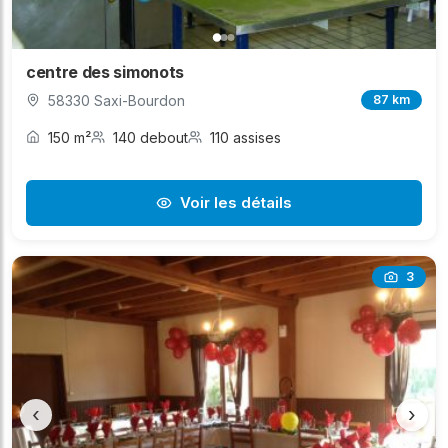
centre des simonots
58330 Saxi-Bourdon
87 km
150 m²
140 debout
110 assises
Voir les détails
3
‹
›