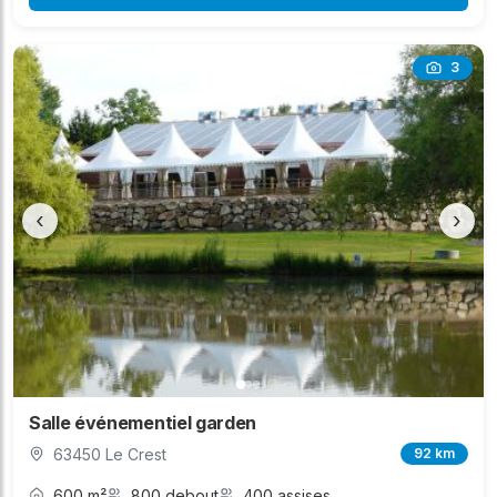
3
‹
›
Salle événementiel garden
63450 Le Crest
92 km
600 m²
800 debout
400 assises