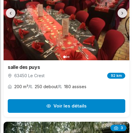
‹
›
salle des puys
63450 Le Crest
92 km
200 m²
250 debout
180 assises
Voir les détails
3