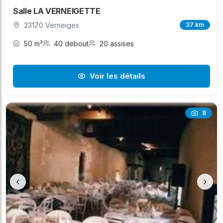
Salle LA VERNEIGETTE
23170 Verneiges
37 km
50 m²
40 debout
20 assises
Voir les détails
8
‹
›