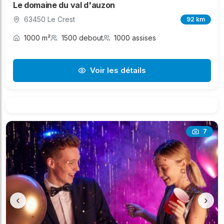
Le domaine du val d'auzon
63450 Le Crest
92 km
1000 m²
1500 debout
1000 assises
Voir les détails
7
‹
›