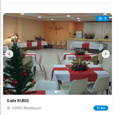
3
‹
›
Salle RUBIS
03100 Montluçon
17 km