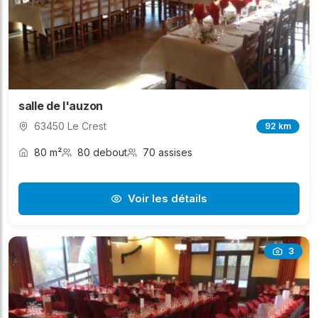
salle de l'auzon
63450 Le Crest
92 km
80 m²
80 debout
70 assises
Voir les détails
3