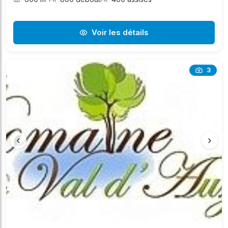
Voir les détails
3
‹
›