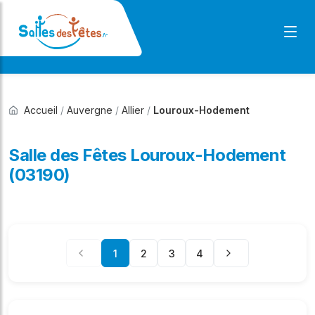
Accueil
/
Auvergne
/
Allier
/
Louroux-Hodement
Salle des Fêtes Louroux-Hodement
(03190)
1
2
3
4