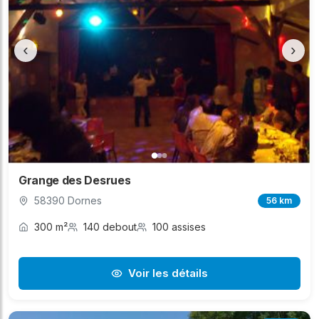
‹
›
Grange des Desrues
58390 Dornes
56 km
300 m²
140 debout
100 assises
Voir les détails