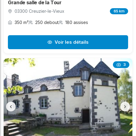
Grande salle de la Tour
03300 Creuzier-le-Vieux
65 km
350 m²
250 debout
180 assises
Voir les détails
3
‹
›