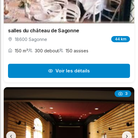
salles du château de Sagonne
18600 Sagonne
44 km
150 m²
300 debout
150 assises
Voir les détails
3
‹
›