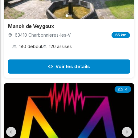
Manoir de Veygoux
63410 Charbonnieres-les-V
65 km
180 debout
120 assises
Voir les détails
4
‹
›