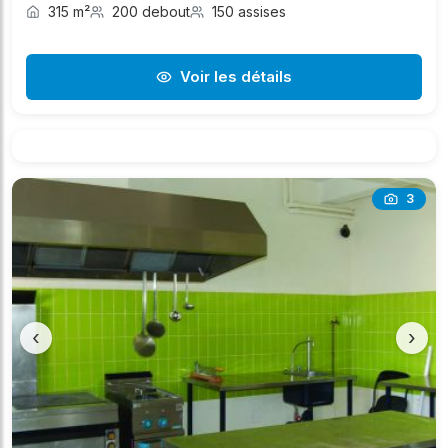
315 m²
200 debout
150 assises
Voir les détails
3
‹
›