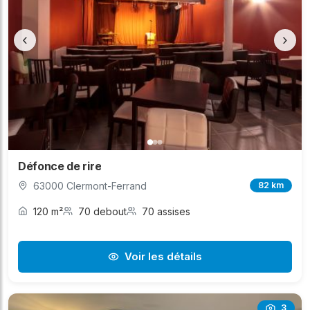
‹
›
Défonce de rire
63000 Clermont-Ferrand
82 km
120 m²
70 debout
70 assises
Voir les détails
3