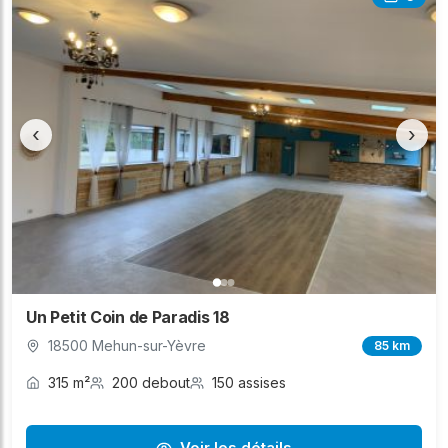
‹
›
Un Petit Coin de Paradis 18
18500 Mehun-sur-Yèvre
85 km
315 m²
200 debout
150 assises
Voir les détails