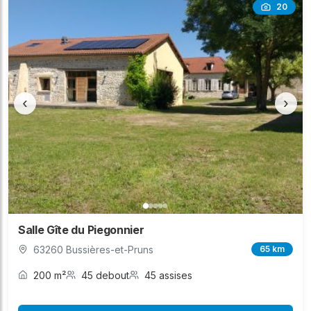
20
‹
›
Salle Gîte du Piegonnier
63260 Bussières-et-Pruns
65 km
200 m²
45 debout
45 assises