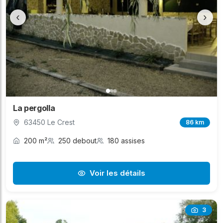
‹
›
La pergolla
63450 Le Crest
86 km
200 m²
250 debout
180 assises
Voir les détails
3