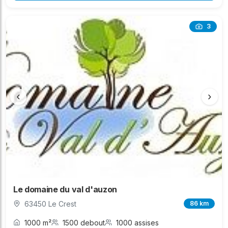
3
‹
›
Le domaine du val d'auzon
63450 Le Crest
86 km
1000 m²
1500 debout
1000 assises