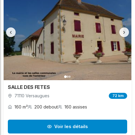
‹
›
SALLE DES FETES
71110 Versaugues
72 km
160 m²
200 debout
160 assises
Voir les détails