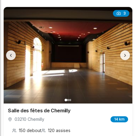
3
‹
›
Salle des fêtes de Chemilly
03210 Chemilly
14 km
150 debout
120 assises