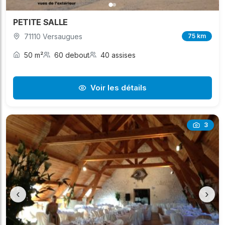
PETITE SALLE
71110 Versaugues
75 km
50 m²
60 debout
40 assises
Voir les détails
3
‹
›