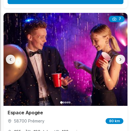
7
‹
›
Espace Apogée
58700 Prémery
80 km