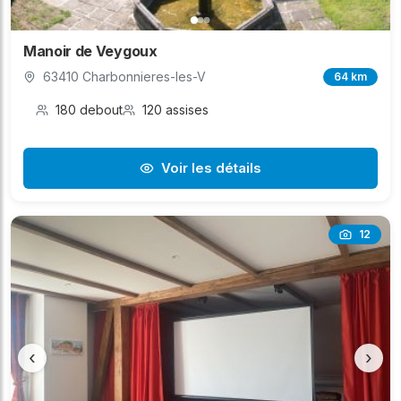
Manoir de Veygoux
63410 Charbonnieres-les-V
64 km
180 debout
120 assises
Voir les détails
12
‹
›