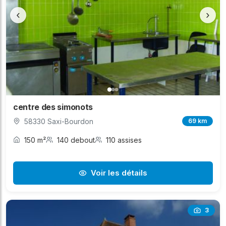
‹
›
centre des simonots
58330 Saxi-Bourdon
69 km
150 m²
140 debout
110 assises
Voir les détails
3