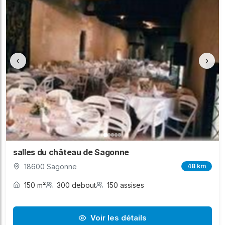
‹
›
salles du château de Sagonne
18600 Sagonne
48 km
150 m²
300 debout
150 assises
Voir les détails