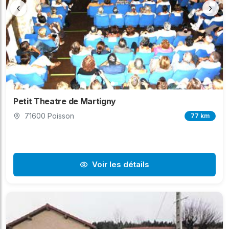
‹
›
Petit Theatre de Martigny
71600 Poisson
77 km
Voir les détails