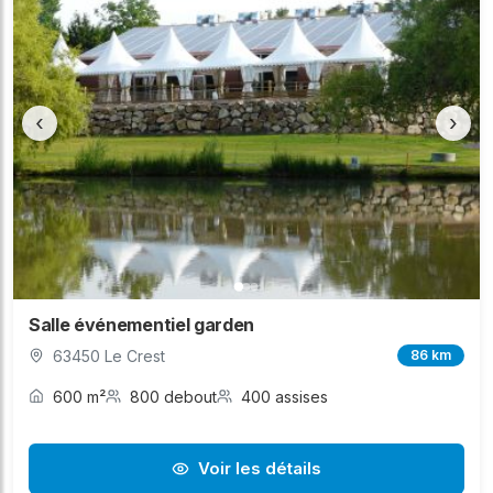
‹
›
Salle événementiel garden
63450 Le Crest
86 km
600 m²
800 debout
400 assises
Voir les détails