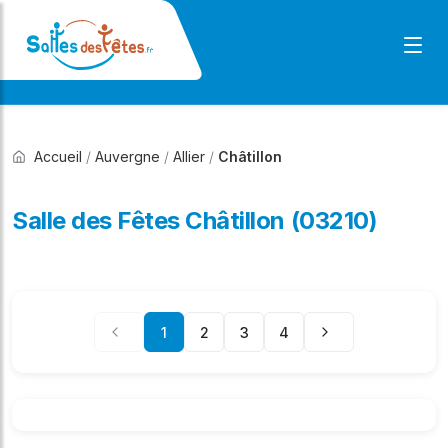
Accueil
/
Auvergne
/
Allier
/
Châtillon
Salle des Fêtes Châtillon (03210)
1
2
3
4