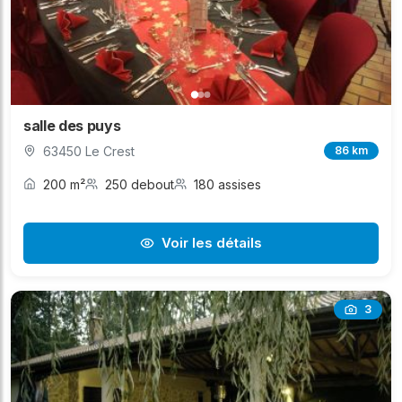
salle des puys
63450 Le Crest
86 km
200 m²
250 debout
180 assises
Voir les détails
3