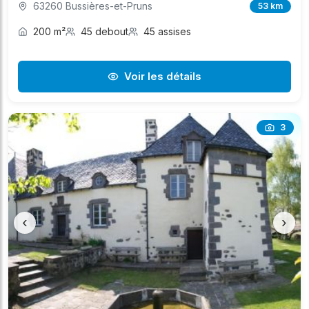
63260 Bussières-et-Pruns
53 km
200 m²
45 debout
45 assises
Voir les détails
3
‹
›