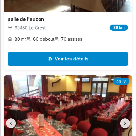
salle de l'auzon
63450 Le Crest
86 km
80 m²
80 debout
70 assises
Voir les détails
3
‹
›