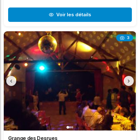
Voir les détails
3
‹
›
Grange des Desrues