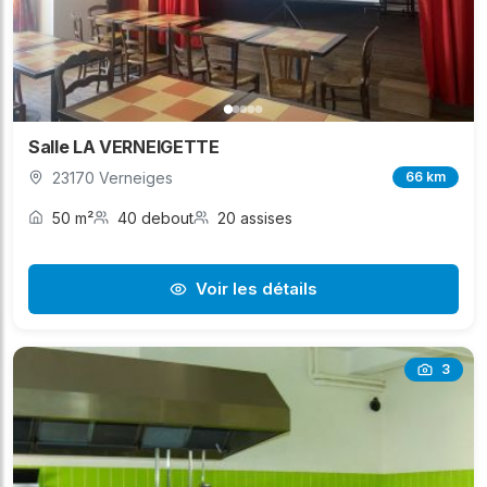
Salle LA VERNEIGETTE
23170 Verneiges
66 km
50 m²
40 debout
20 assises
Voir les détails
3