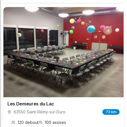
Les Demeures du Lac
63550 Saint-Rémy-sur-Duro
73 km
120 debout
100 assises