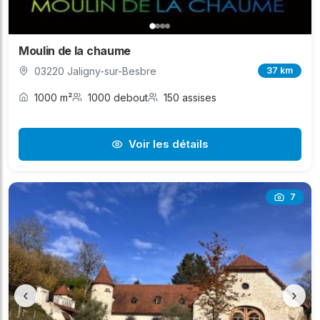
Moulin de la chaume
03220 Jaligny-sur-Besbre
37 km
1000 m²
1000 debout
150 assises
Voir les détails
7
‹
›