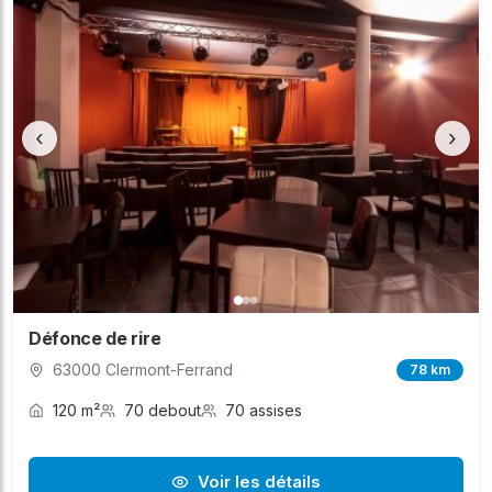
‹
›
Défonce de rire
63000 Clermont-Ferrand
78 km
120 m²
70 debout
70 assises
Voir les détails