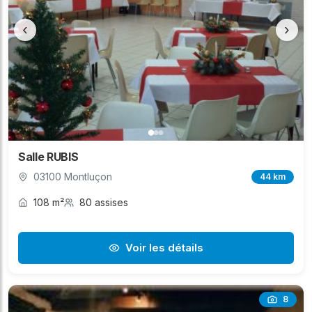
‹
›
Salle RUBIS
03100 Montluçon
44 km
108 m²
80 assises
Voir les détails
8