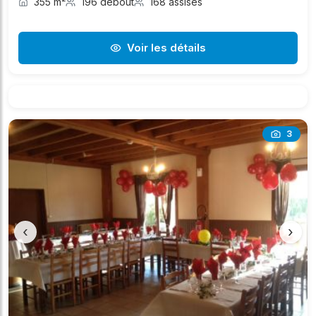
355 m²
196 debout
168 assises
Voir les détails
3
‹
›