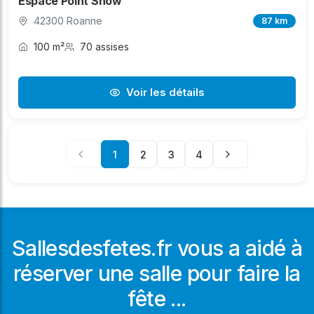
Espace Point Show
42300 Roanne
87 km
100 m²
70 assises
Voir les détails
1
2
3
4
Sallesdesfetes.fr vous a aidé à
réserver une salle pour faire la
fête ...