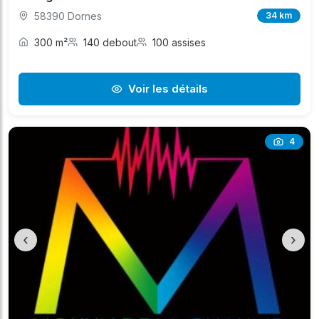
58390 Dornes
34 km
300 m²
140 debout
100 assises
Voir les détails
4
‹
›