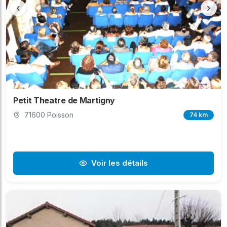
‹
›
Petit Theatre de Martigny
71600 Poisson
74 km
Voir les détails