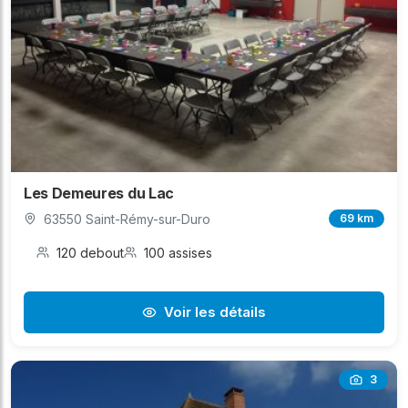
Les Demeures du Lac
63550 Saint-Rémy-sur-Duro
69 km
120 debout
100 assises
Voir les détails
3