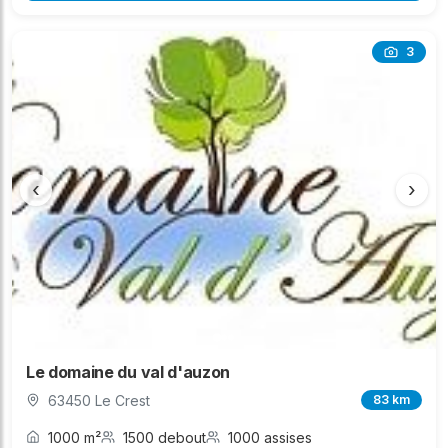
3
‹
›
Le domaine du val d'auzon
63450 Le Crest
83 km
1000 m²
1500 debout
1000 assises