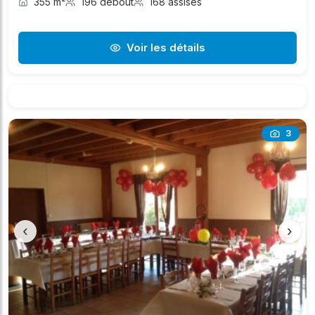
355 m²
196 debout
168 assises
Voir les détails
3
‹
›