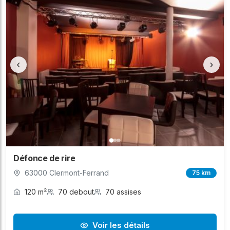
‹
›
Défonce de rire
63000 Clermont-Ferrand
75 km
120 m²
70 debout
70 assises
Voir les détails