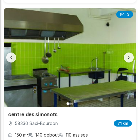
3
‹
›
centre des simonots
58330 Saxi-Bourdon
71 km
150 m²
140 debout
110 assises