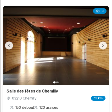
3
‹
›
Salle des fêtes de Chemilly
03210 Chemilly
13 km
150 debout
120 assises