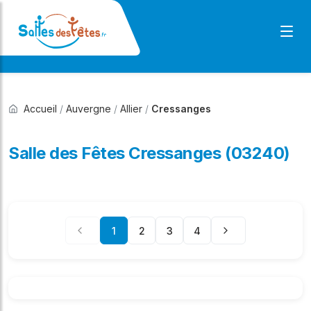
Accueil
/
Auvergne
/
Allier
/
Cressanges
Salle des Fêtes Cressanges (03240)
1
2
3
4