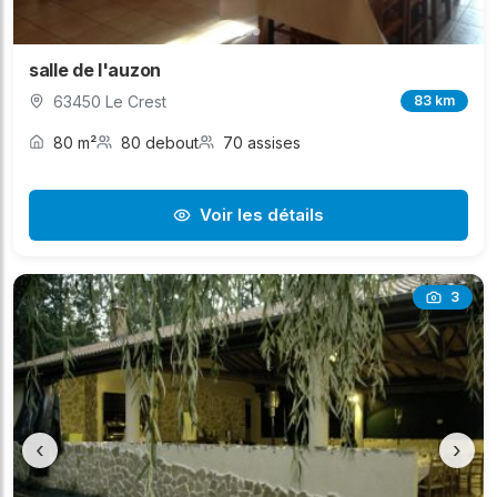
salle de l'auzon
63450 Le Crest
83 km
80 m²
80 debout
70 assises
Voir les détails
3
‹
›