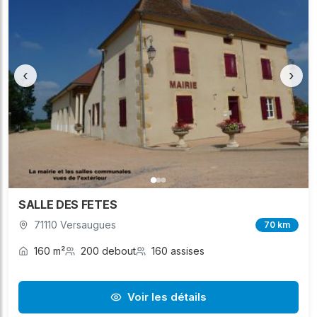
‹
›
SALLE DES FETES
71110 Versaugues
70 km
160 m²
200 debout
160 assises
Voir les détails