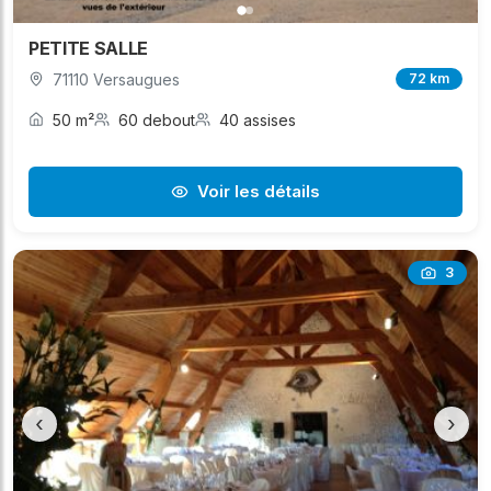
PETITE SALLE
71110 Versaugues
72 km
50 m²
60 debout
40 assises
Voir les détails
3
‹
›