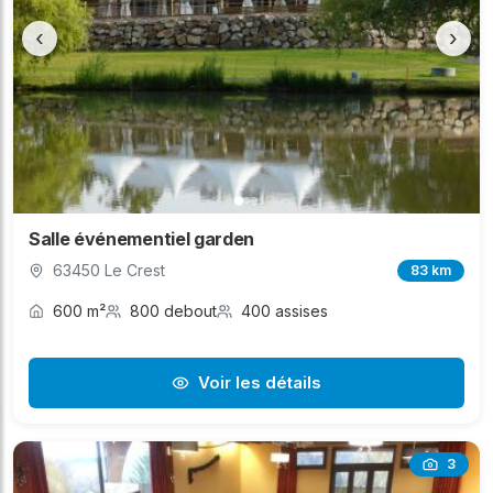
‹
›
Salle événementiel garden
63450 Le Crest
83 km
600 m²
800 debout
400 assises
Voir les détails
3