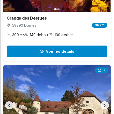
Grange des Desrues
58390 Dornes
36 km
300 m²
140 debout
100 assises
Voir les détails
7
‹
›