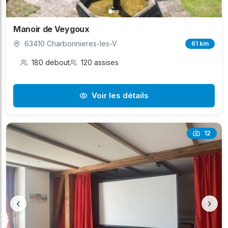
Manoir de Veygoux
63410 Charbonnieres-les-V
61 km
180 debout
120 assises
Voir les détails
12
‹
›