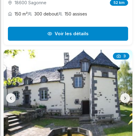
18600 Sagonne
52 km
150 m²
300 debout
150 assises
Voir les détails
3
‹
›