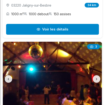
03220 Jaligny-sur-Besbre
34 km
1000 m²
1000 debout
150 assises
Voir les détails
3
‹
›