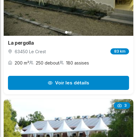
La pergolla
63450 Le Crest
83 km
200 m²
250 debout
180 assises
Voir les détails
3