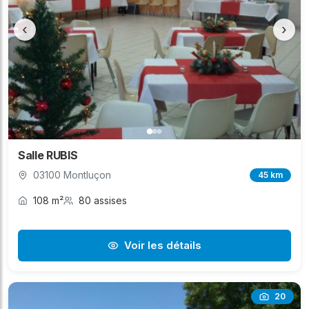
‹
›
Salle RUBIS
03100 Montluçon
45 km
108 m²
80 assises
Voir les détails
20