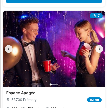
7
‹
›
Espace Apogée
58700 Prémery
82 km