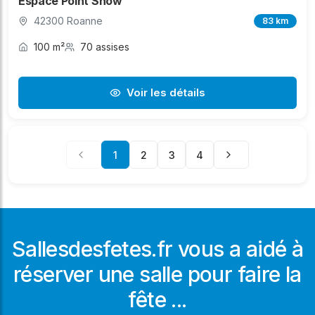
Espace Point Show
42300 Roanne
83 km
100 m²
70 assises
Voir les détails
1
2
3
4
Sallesdesfetes.fr vous a aidé à
réserver une salle pour faire la
fête ...