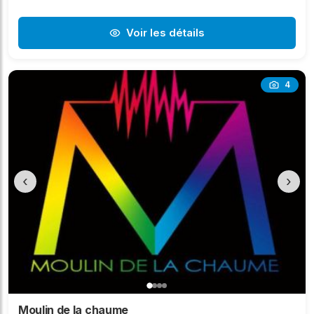
Voir les détails
4
‹
›
Moulin de la chaume