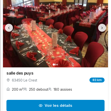
‹
›
salle des puys
63450 Le Crest
83 km
200 m²
250 debout
180 assises
Voir les détails