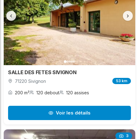
‹
›
SALLE DES FETES SIVIGNON
71220 Sivignon
53 km
200 m²
120 debout
120 assises
Voir les détails
3