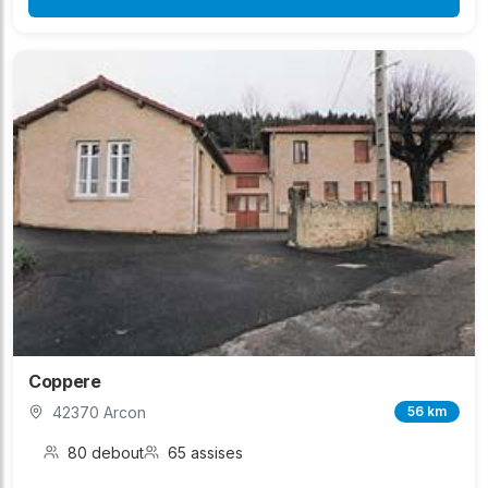
Coppere
42370 Arcon
56 km
80 debout
65 assises