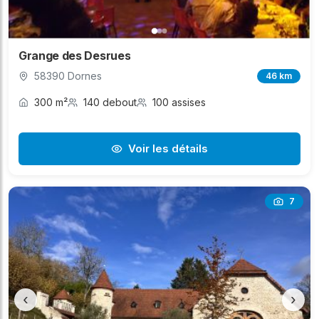
Grange des Desrues
58390 Dornes
46 km
300 m²
140 debout
100 assises
Voir les détails
7
‹
›