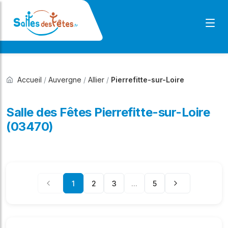
Accueil
/
Auvergne
/
Allier
/
Pierrefitte-sur-Loire
Salle des Fêtes Pierrefitte-sur-Loire
(03470)
1
2
3
...
5