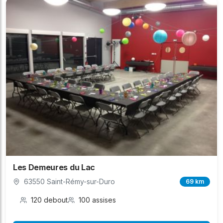
Les Demeures du Lac
63550 Saint-Rémy-sur-Duro
69 km
120 debout
100 assises