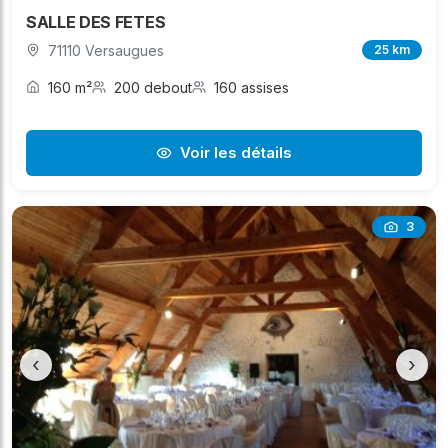
SALLE DES FETES
71110 Versaugues
25 km
160 m²
200 debout
160 assises
Voir les détails
3
‹
›