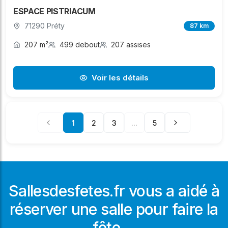
ESPACE PISTRIACUM
71290 Préty
87 km
207 m²
499 debout
207 assises
Voir les détails
1
2
3
...
5
Sallesdesfetes.fr vous a aidé à
réserver une salle pour faire la
fête ...