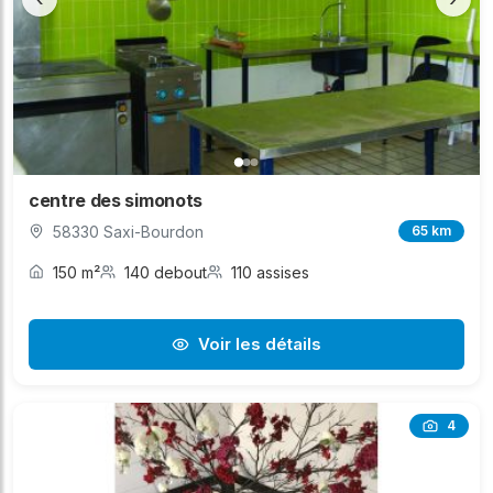
centre des simonots
58330 Saxi-Bourdon
65 km
150 m²
140 debout
110 assises
Voir les détails
4