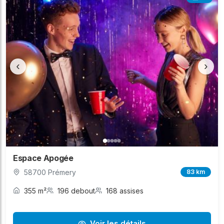
‹
›
Espace Apogée
58700 Prémery
83 km
355 m²
196 debout
168 assises
Voir les détails