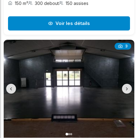
150 m²
300 debout
150 assises
Voir les détails
3
‹
›