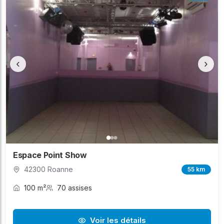
‹
›
Espace Point Show
42300 Roanne
55 km
100 m²
70 assises
Voir les détails