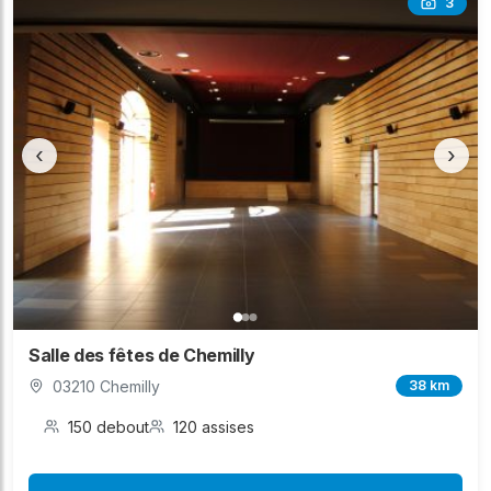
3
‹
›
Salle des fêtes de Chemilly
03210 Chemilly
38 km
150 debout
120 assises