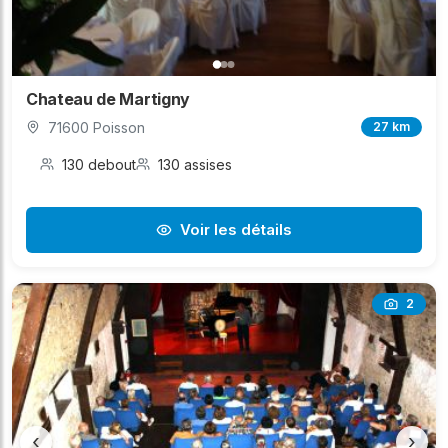
Chateau de Martigny
71600 Poisson
27 km
130 debout
130 assises
Voir les détails
2
‹
›