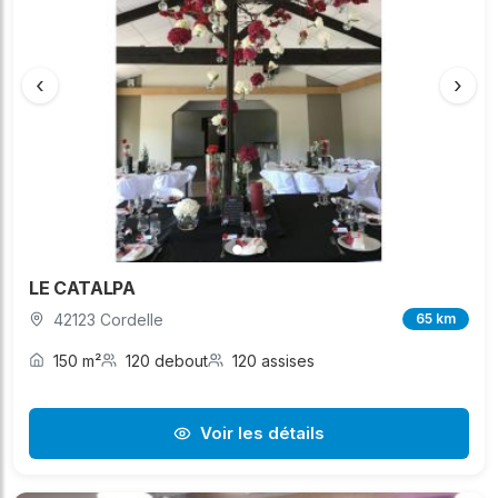
‹
›
LE CATALPA
42123 Cordelle
65 km
150 m²
120 debout
120 assises
Voir les détails