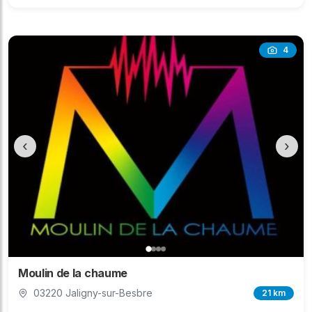
4
‹
›
Moulin de la chaume
03220 Jaligny-sur-Besbre
21 km