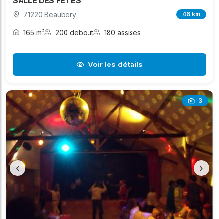
SALLE DES FETES
71220 Beaubery
46 km
165 m²
200 debout
180 assises
Voir les détails
3
‹
›