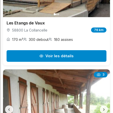
Les Etangs de Vaux
58800 La Collancelle
76 km
170 m²
300 debout
180 assises
Voir les détails
3
‹
›