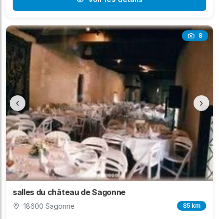
8
‹
›
salles du château de Sagonne
18600 Sagonne
85 km