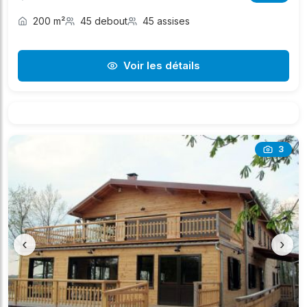
200 m²
45 debout
45 assises
Voir les détails
3
‹
›