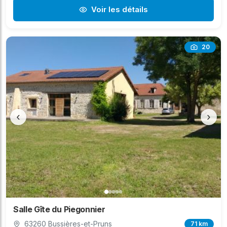
Voir les détails
20
‹
›
Salle Gîte du Piegonnier
63260 Bussières-et-Pruns
71 km