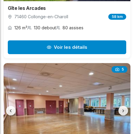
Gîte les Arcades
71460 Collonge-en-Charoll
58 km
126 m²
130 debout
80 assises
Voir les détails
5
‹
›