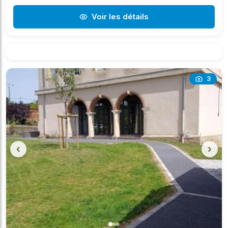
Voir les détails
3
‹
›