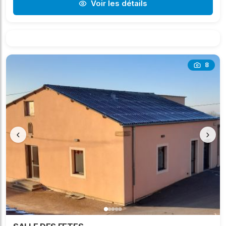
Voir les détails
8
‹
›