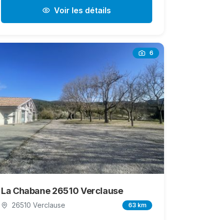
Voir les détails
6
La Chabane 26510 Verclause
26510 Verclause
63 km