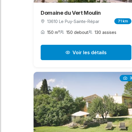
Domaine du Vert Moulin
13610 Le Puy-Sainte-Répar
71 km
150 m²
150 debout
130 assises
Voir les détails
3