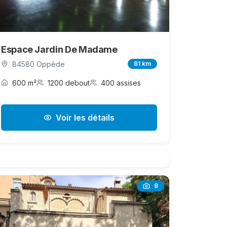
Espace Jardin De Madame
84580 Oppède
81 km
600 m²
1200 debout
400 assises
Voir les détails
8