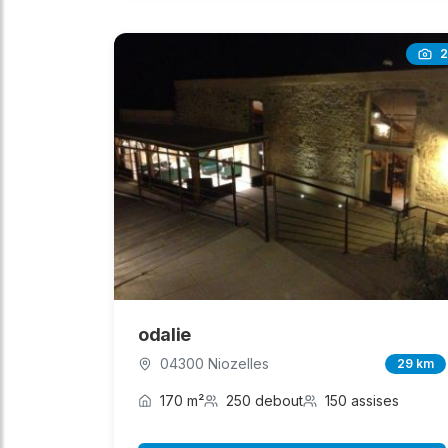
2
odalie
04300 Niozelles
29 km
170 m²
250 debout
150 assises