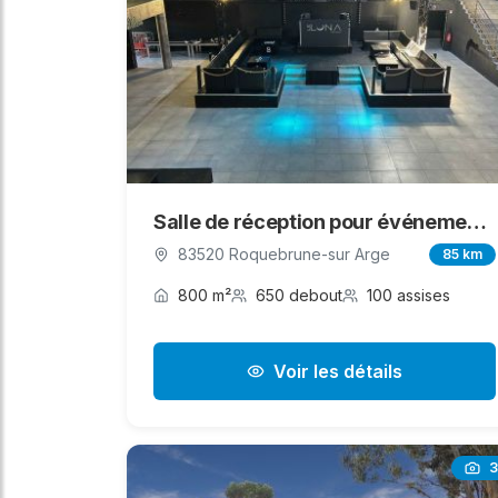
Salle de réception pour événements professionels
83520 Roquebrune-sur Arge
85 km
800 m²
650 debout
100 assises
Voir les détails
3