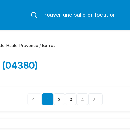
Trouver une salle en location
-de-Haute-Provence
/
Barras
s (04380)
1
2
3
4