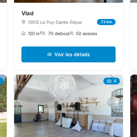
Vlad
13610 Le Puy-Sainte-Répar
73 km
120 m²
70 debout
50 assises
Voir les détails
4