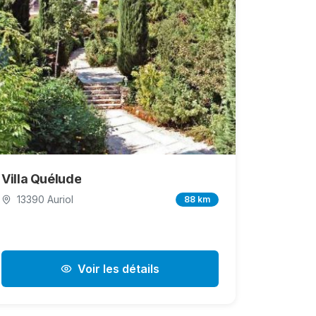
Villa Quélude
13390 Auriol
88 km
Voir les détails