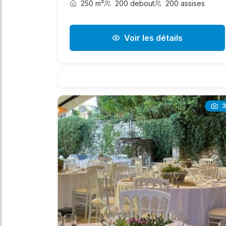
250 m²
200 debout
200 assises
Voir les détails
3