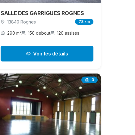
SALLE DES GARRIGUES ROGNES
13840 Rognes
78 km
290 m²
150 debout
120 assises
Voir les détails
3