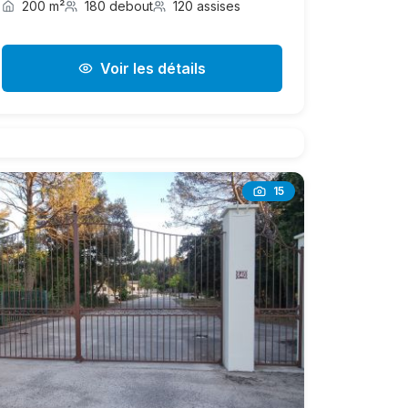
200 m²
180 debout
120 assises
Voir les détails
15