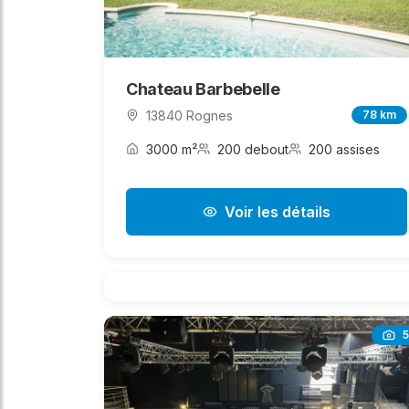
Chateau Barbebelle
13840 Rognes
78 km
3000 m²
200 debout
200 assises
Voir les détails
5