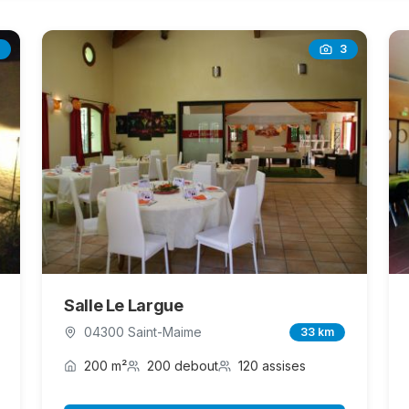
3
Salle Le Largue
04300 Saint-Maime
33 km
200 m²
200 debout
120 assises