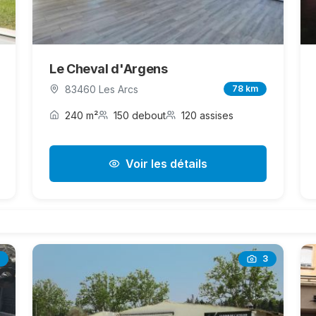
Le Cheval d'Argens
83460 Les Arcs
78 km
240 m²
150 debout
120 assises
Voir les détails
3