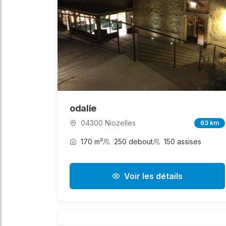
odalie
04300 Niozelles
63 km
170 m²
250 debout
150 assises
Voir les détails