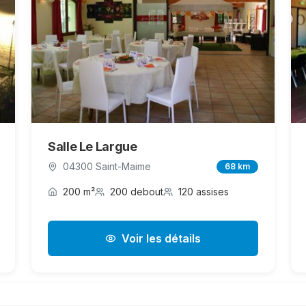
Salle Le Largue
04300 Saint-Maime
68 km
200 m²
200 debout
120 assises
Voir les détails