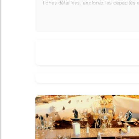
fiches détaillées, explorez les capacités
formulaire de la fiche ou par les coordo
disponibilité, discuter des tarifs et organ
de vos rêves.