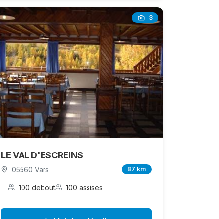
3
LE VAL D'ESCREINS
05560 Vars
87 km
100 debout
100 assises