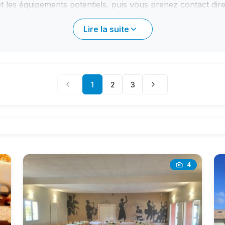
 et les équipements potentiels, puis vous prenez contact dire
nnées affichées. C'est le gestionnaire de la salle qui vous 
iser votre réservation. Profitez de la simplicité et de la grat
Lire la suite
1
2
3
4