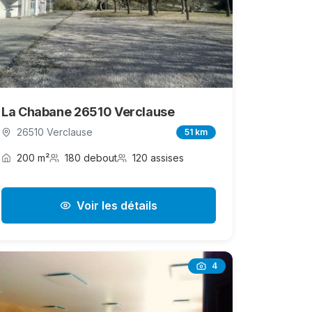
La Chabane 26510 Verclause
26510 Verclause
51 km
200 m²
180 debout
120 assises
Voir les détails
4