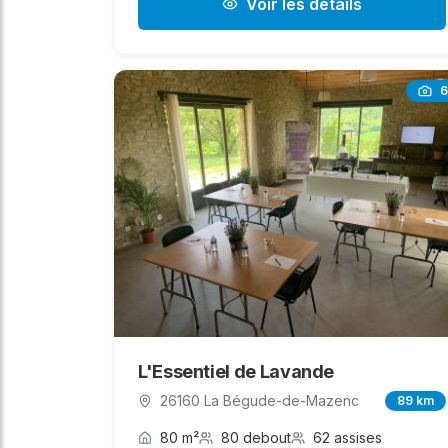
Voir les détails
6
L'Essentiel de Lavande
26160 La Bégude-de-Mazenc
89 km
80 m²
80 debout
62 assises