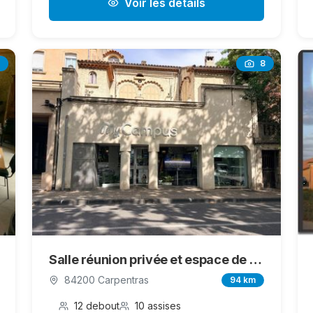
Voir les détails
8
Salle réunion privée et espace de travail partagé
84200 Carpentras
94 km
12 debout
10 assises