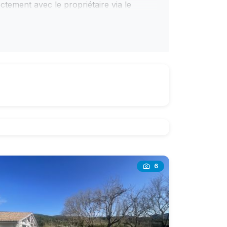
ctement avec le propriétaire via le
répondra directement pour confirmer la
uité de notre service pour trouver la salle
6