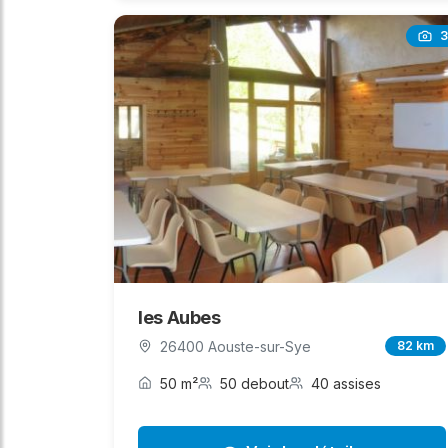
3
les Aubes
26400 Aouste-sur-Sye
82 km
50 m²
50 debout
40 assises