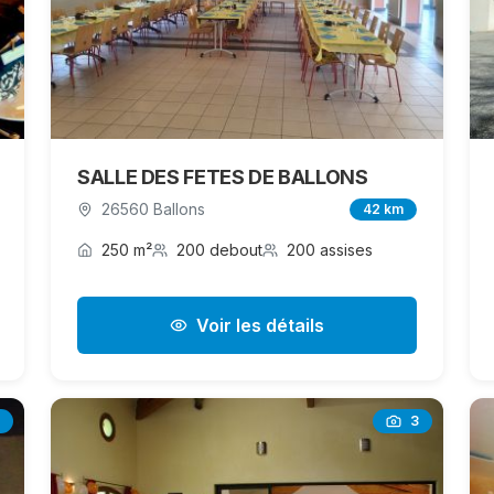
SALLE DES FETES DE BALLONS
26560 Ballons
42 km
250 m²
200 debout
200 assises
Voir les détails
3