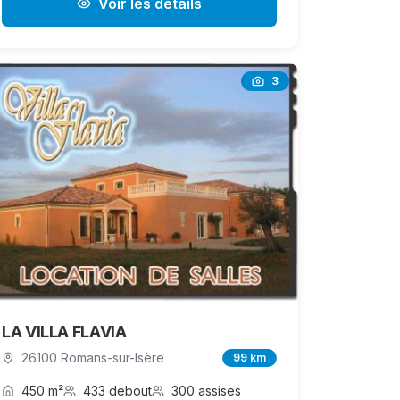
Voir les détails
3
LA VILLA FLAVIA
26100 Romans-sur-Isère
99 km
450 m²
433 debout
300 assises