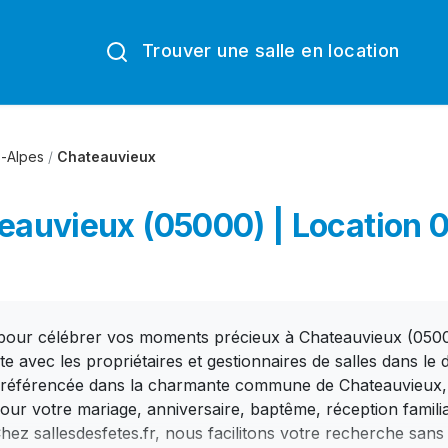
Trouver une salle en location
-Alpes
/
Chateauvieux
teauvieux (05000) | Location 
 pour célébrer vos moments précieux à Chateauvieux (05000
recte avec les propriétaires et gestionnaires de salles dans 
e référencée dans la charmante commune de Chateauvieux, v
 pour votre mariage, anniversaire, baptême, réception famili
hez sallesdesfetes.fr, nous facilitons votre recherche san