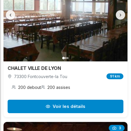
‹
›
CHALET VILLE DE LYON
73300 Fontcouverte-la Tou
91 km
200 debout
200 assises
Voir les détails
3