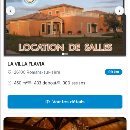
‹
›
LA VILLA FLAVIA
26100 Romans-sur-Isère
99 km
450 m²
433 debout
300 assises
Voir les détails