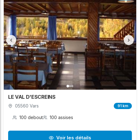
‹
›
LE VAL D'ESCREINS
05560 Vars
91 km
100 debout
100 assises
Voir les détails