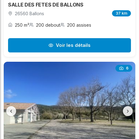
SALLE DES FETES DE BALLONS
26560 Ballons
37 km
250 m²
200 debout
200 assises
Voir les détails
6
‹
›