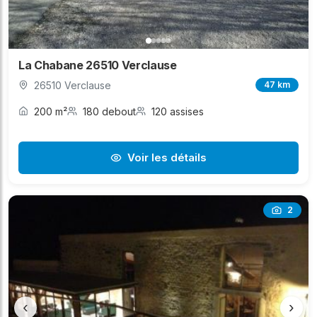
La Chabane 26510 Verclause
26510 Verclause
47 km
200 m²
180 debout
120 assises
Voir les détails
2
‹
›