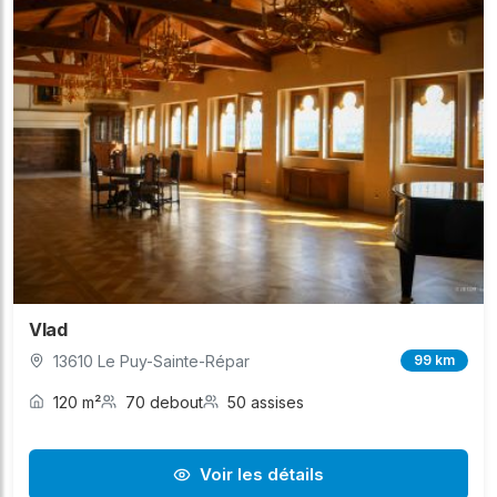
Vlad
13610 Le Puy-Sainte-Répar
99 km
120 m²
70 debout
50 assises
Voir les détails