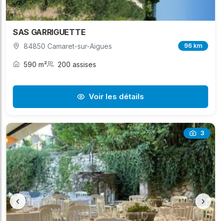
SAS GARRIGUETTE
84850 Camaret-sur-Aigues
96 km
590 m²
200 assises
Voir les détails
3
‹
›