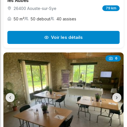
les Aubes
26400 Aouste-sur-Sye
79 km
50 m²
50 debout
40 assises
Voir les détails
6
‹
›