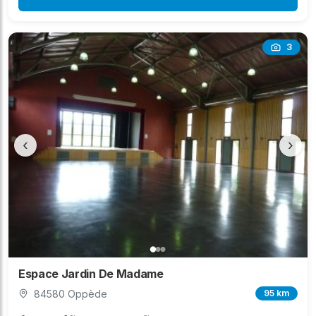
3
‹
›
Espace Jardin De Madame
84580 Oppède
95 km