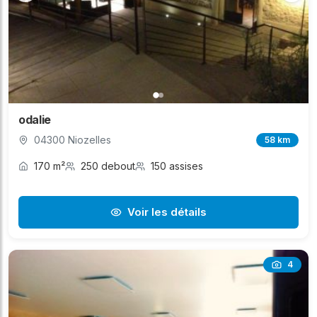
odalie
04300 Niozelles
58 km
170 m²
250 debout
150 assises
Voir les détails
4