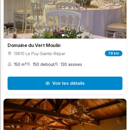
Domaine du Vert Moulin
13610 Le Puy-Sainte-Répar
78 km
150 m²
150 debout
130 assises
Voir les détails