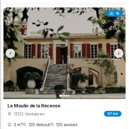
15
‹
›
Le Moulin de la Récense
13122 Ventabren
97 km
2 m²
120 debout
120 assises