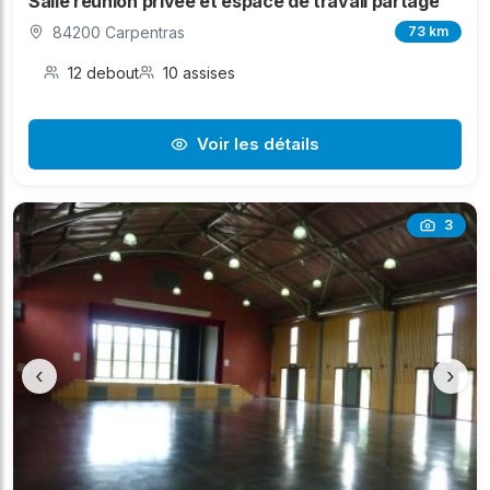
Salle réunion privée et espace de travail partagé
84200 Carpentras
73 km
12 debout
10 assises
Voir les détails
3
‹
›