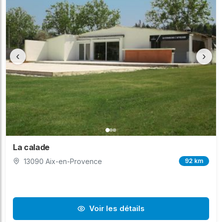
‹
›
La calade
13090 Aix-en-Provence
92 km
Voir les détails