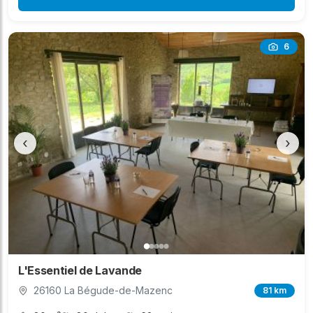
6
‹
›
L'Essentiel de Lavande
26160 La Bégude-de-Mazenc
81 km