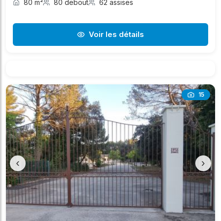
80 m²
80 debout
62 assises
Voir les détails
15
‹
›