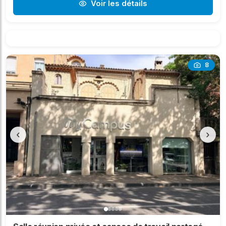
Voir les détails
8
‹
›