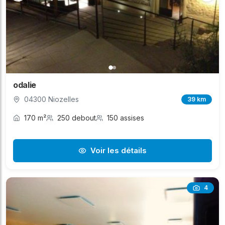
odalie
04300 Niozelles
39 km
170 m²
250 debout
150 assises
Voir les détails
4