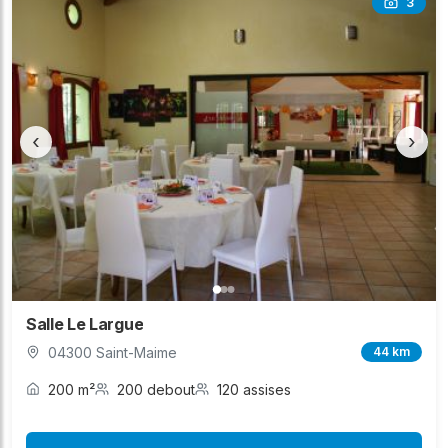
3
‹
›
Salle Le Largue
04300 Saint-Maime
44 km
200 m²
200 debout
120 assises