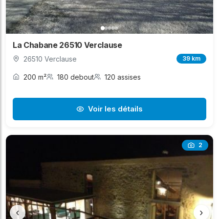
La Chabane 26510 Verclause
26510 Verclause
39 km
200 m²
180 debout
120 assises
Voir les détails
2
‹
›