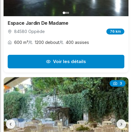
Espace Jardin De Madame
84580 Oppède
76 km
600 m²
1200 debout
400 assises
Voir les détails
3
‹
›