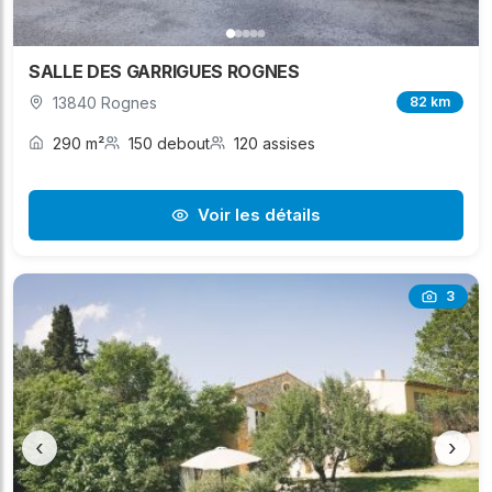
SALLE DES GARRIGUES ROGNES
13840 Rognes
82 km
290 m²
150 debout
120 assises
Voir les détails
3
‹
›