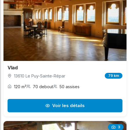
Vlad
13610 Le Puy-Sainte-Répar
79 km
120 m²
70 debout
50 assises
Voir les détails
3