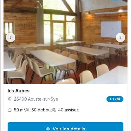
‹
›
les Aubes
26400 Aouste-sur-Sye
81 km
50 m²
50 debout
40 assises
Voir les détails