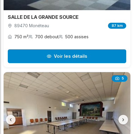
SALLE DE LA GRANDE SOURCE
89470 Monéteau
87 km
750 m²
700 debout
500 assises
Voir les détails
5
‹
›