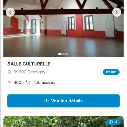
‹
›
SALLE CULTURELLE
89600 Germigny
65 km
400 m²
250 assises
Voir les détails
4