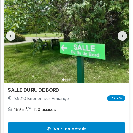
‹
›
SALLE DU RU DE BORD
89210 Brienon-sur-Armanço
77 km
169 m²
120 assises
Voir les détails