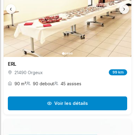
‹
›
ERL
21490 Orgeux
99 km
90 m²
90 debout
45 assises
Voir les détails