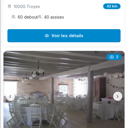
10000 Troyes
42 km
60 debout
40 assises
Voir les détails
2
‹
›