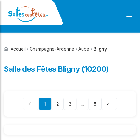
Accueil
/
Champagne-Ardenne
/
Aube
/
Bligny
Salle des Fêtes Bligny (10200)
1
2
3
...
5