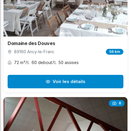
Domaine des Douves
89160 Ancy-le-Franc
56 km
72 m²
60 debout
50 assises
Voir les détails
8