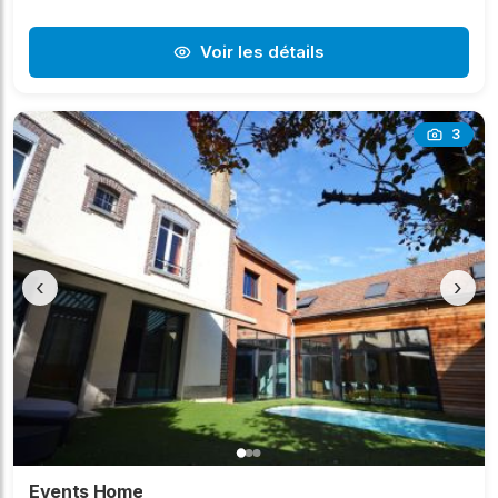
Voir les détails
3
‹
›
Events Home