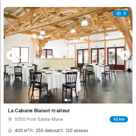
3
‹
›
La Cabane Blaisot-traiteur
10150 Pont-Sainte-Marie
42 km
400 m²
250 debout
120 assises