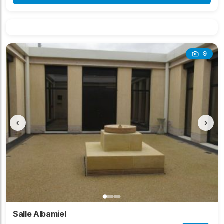
9
‹
›
Salle Albamiel