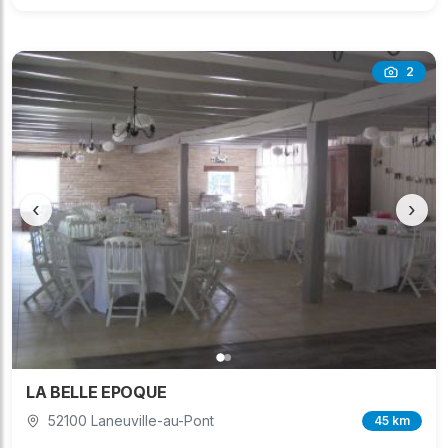
2
‹
›
LA BELLE EPOQUE
52100 Laneuville-au-Pont
45 km