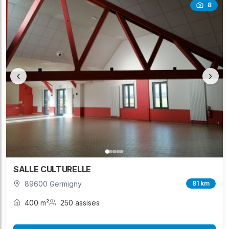
8
‹
›
SALLE CULTURELLE
89600 Germigny
81 km
400 m²
250 assises