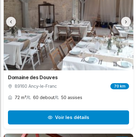
‹
›
Domaine des Douves
89160 Ancy-le-Franc
70 km
72 m²
60 debout
50 assises
Voir les détails