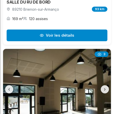
SALLE DU RU DE BORD
89210 Brienon-sur-Armanço
93 km
169 m²
120 assises
Voir les détails
3
‹
›