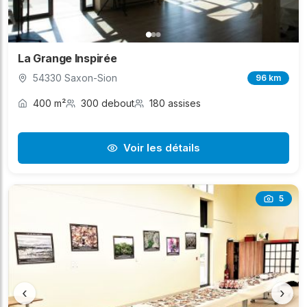
La Grange Inspirée
54330 Saxon-Sion
96 km
400 m²
300 debout
180 assises
Voir les détails
5
‹
›