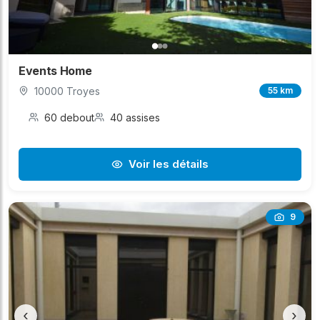
Events Home
10000 Troyes
55 km
60 debout
40 assises
Voir les détails
9
‹
›