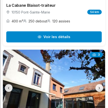
La Cabane Blaisot-traiteur
10150 Pont-Sainte-Marie
54 km
400 m²
250 debout
120 assises
Voir les détails
3
‹
›