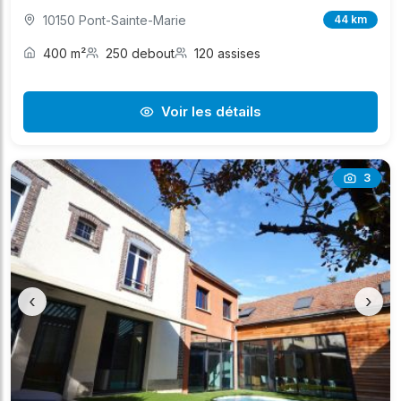
10150 Pont-Sainte-Marie
44 km
400 m²
250 debout
120 assises
Voir les détails
3
‹
›