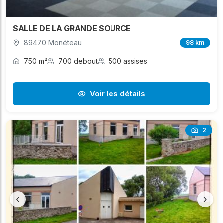
SALLE DE LA GRANDE SOURCE
89470 Monéteau
98 km
750 m²
700 debout
500 assises
Voir les détails
2
‹
›