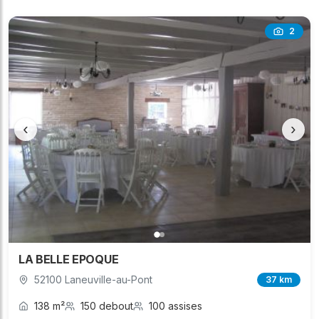
2
‹
›
LA BELLE EPOQUE
52100 Laneuville-au-Pont
37 km
138 m²
150 debout
100 assises