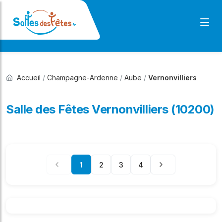
Accueil
/
Champagne-Ardenne
/
Aube
/
Vernonvilliers
Salle des Fêtes Vernonvilliers (10200)
1
2
3
4