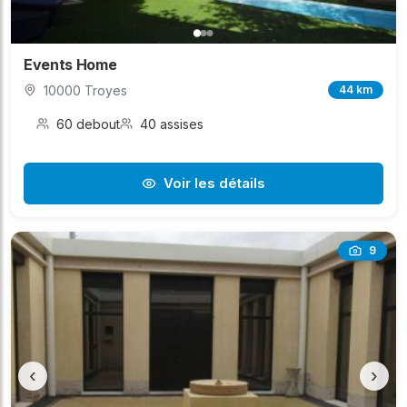
Events Home
10000 Troyes
44 km
60 debout
40 assises
Voir les détails
9
‹
›