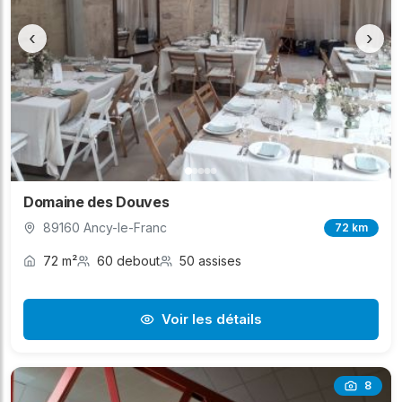
‹
›
Domaine des Douves
89160 Ancy-le-Franc
72 km
72 m²
60 debout
50 assises
Voir les détails
8