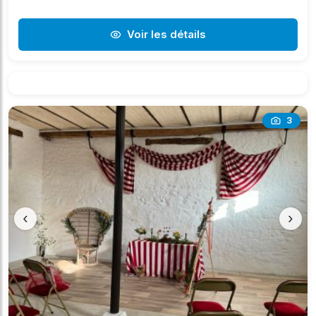
Voir les détails
3
‹
›