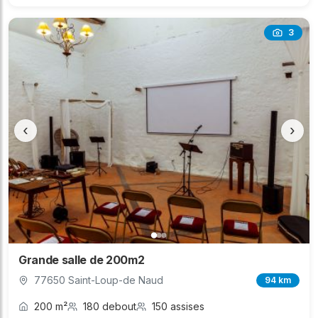
3
‹
›
Grande salle de 200m2
77650 Saint-Loup-de Naud
94 km
200 m²
180 debout
150 assises