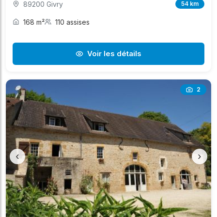
89200 Givry
54 km
168 m²
110 assises
Voir les détails
2
‹
›