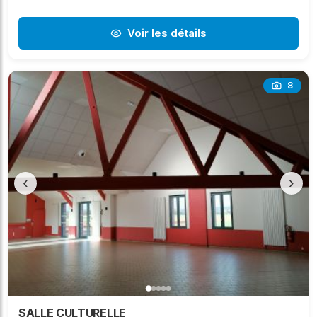
Voir les détails
8
‹
›
SALLE CULTURELLE