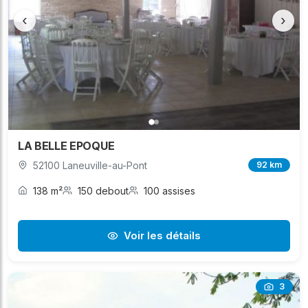
‹
›
LA BELLE EPOQUE
52100 Laneuville-au-Pont
92 km
138 m²
150 debout
100 assises
Voir les détails
3