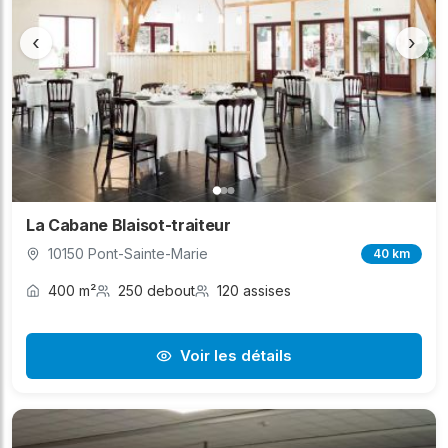
‹
›
La Cabane Blaisot-traiteur
10150 Pont-Sainte-Marie
40 km
400 m²
250 debout
120 assises
Voir les détails