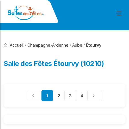
Accueil
/
Champagne-Ardenne
/
Aube
/
Étourvy
Salle des Fêtes Étourvy (10210)
1
2
3
4