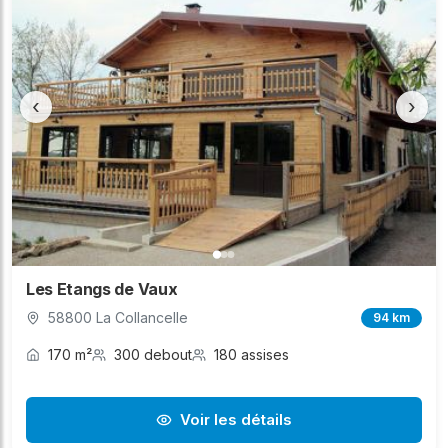
‹
›
Les Etangs de Vaux
58800 La Collancelle
94 km
170 m²
300 debout
180 assises
Voir les détails