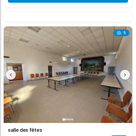
5
‹
›
salle des fêtes