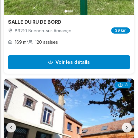
SALLE DU RU DE BORD
89210 Brienon-sur-Armanço
39 km
169 m²
120 assises
Voir les détails
3
‹
›