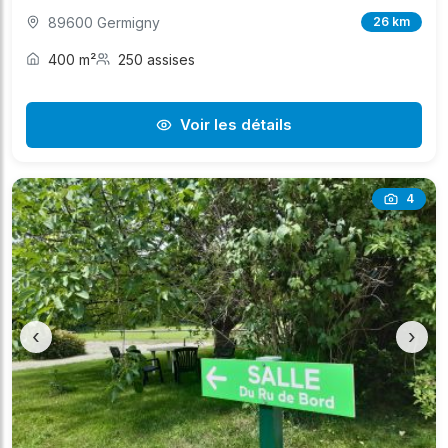
89600 Germigny
26 km
400 m²
250 assises
Voir les détails
4
‹
›