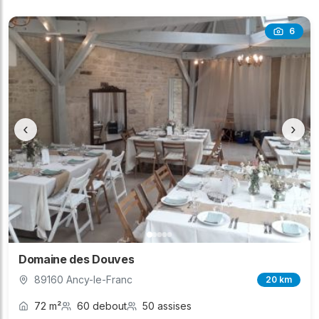
6
‹
›
Domaine des Douves
89160 Ancy-le-Franc
20 km
72 m²
60 debout
50 assises