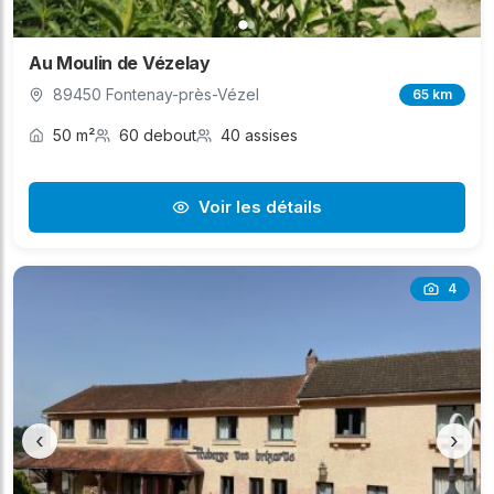
Au Moulin de Vézelay
89450 Fontenay-près-Vézel
65 km
50 m²
60 debout
40 assises
Voir les détails
4
‹
›