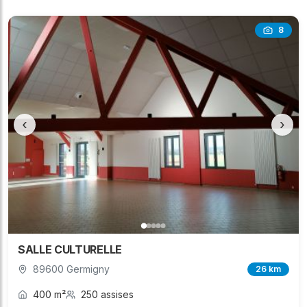
8
‹
›
SALLE CULTURELLE
89600 Germigny
26 km
400 m²
250 assises