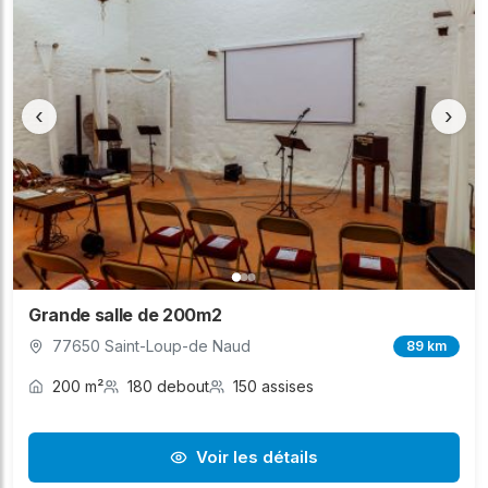
‹
›
Grande salle de 200m2
77650 Saint-Loup-de Naud
89 km
200 m²
180 debout
150 assises
Voir les détails