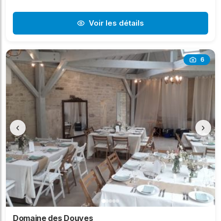
Voir les détails
6
‹
›
Domaine des Douves