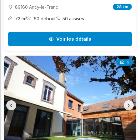
89160 Ancy-le-Franc
28 km
72 m²
60 debout
50 assises
Voir les détails
3
‹
›