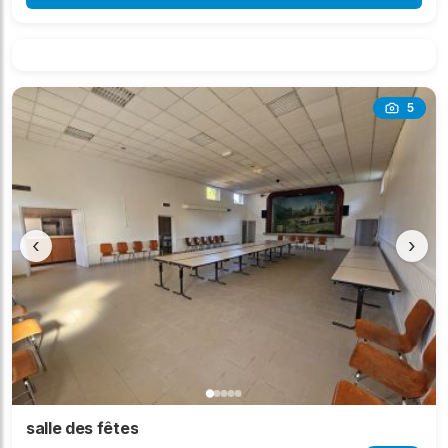
5
‹
›
salle des fêtes