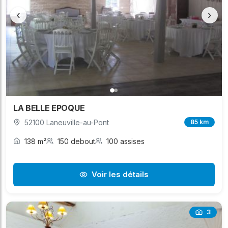
‹
›
LA BELLE EPOQUE
52100 Laneuville-au-Pont
85 km
138 m²
150 debout
100 assises
Voir les détails
3