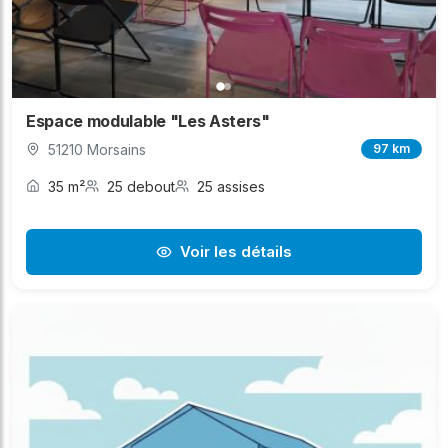
Espace modulable "Les Asters"
51210 Morsains
97 km
35 m²
25 debout
25 assises
Voir les détails