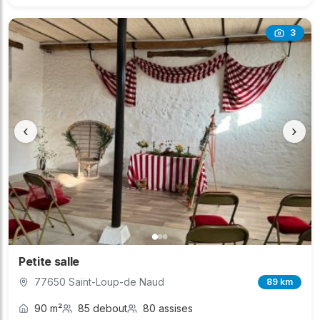
3
‹
›
Petite salle
77650 Saint-Loup-de Naud
89 km
90 m²
85 debout
80 assises