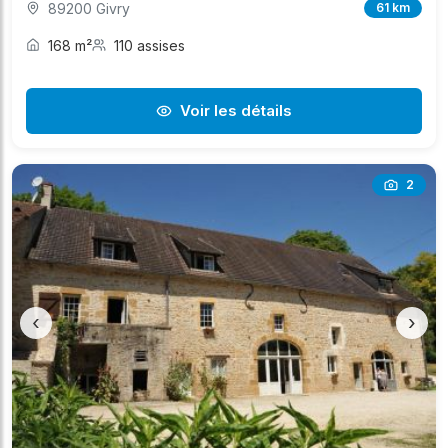
89200 Givry
61 km
168 m²
110 assises
Voir les détails
2
‹
›