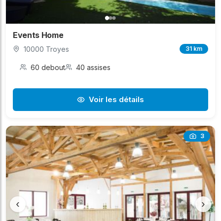
Events Home
10000 Troyes
31 km
60 debout
40 assises
Voir les détails
3
‹
›