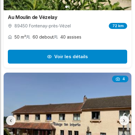
Au Moulin de Vézelay
89450 Fontenay-près-Vézel
72 km
50 m²
60 debout
40 assises
Voir les détails
4
‹
›