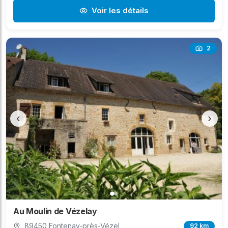
Voir les détails
2
‹
›
Au Moulin de Vézelay
89450 Fontenay-près-Vézel
92 km