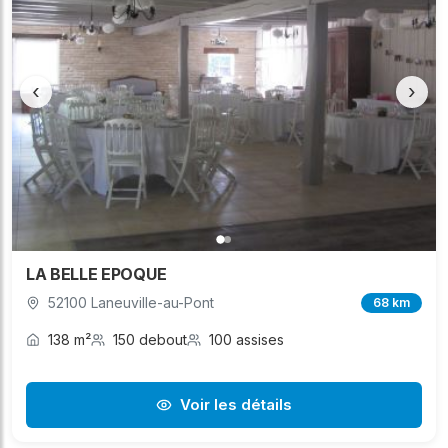
‹
›
LA BELLE EPOQUE
52100 Laneuville-au-Pont
68 km
138 m²
150 debout
100 assises
Voir les détails