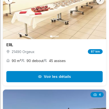
‹
›
ERL
21490 Orgeux
87 km
90 m²
90 debout
45 assises
Voir les détails
4