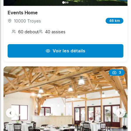
Events Home
10000 Troyes
46 km
60 debout
40 assises
Voir les détails
3
‹
›