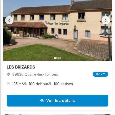
‹
›
LES BRIZARDS
89630 Quarré-les-Tombes
87 km
135 m²
100 debout
100 assises
Voir les détails