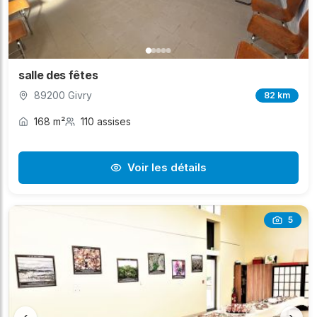
salle des fêtes
89200 Givry
82 km
168 m²
110 assises
Voir les détails
5