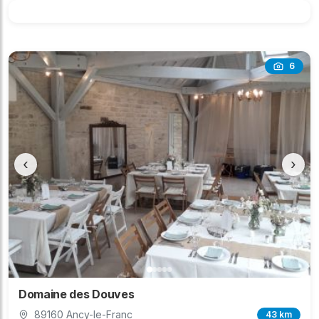
6
‹
›
Domaine des Douves
89160 Ancy-le-Franc
43 km