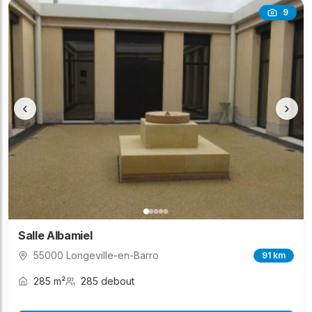
9
‹
›
Salle Albamiel
55000 Longeville-en-Barro
91 km
285 m²
285 debout