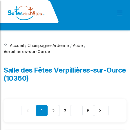
Accueil
/
Champagne-Ardenne
/
Aube
/
Verpillières-sur-Ource
Salle des Fêtes Verpillières-sur-Ource
(10360)
1
2
3
...
5