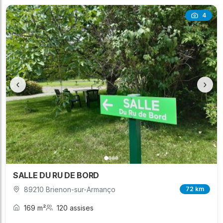
4
‹
›
SALLE DU RU DE BORD
89210 Brienon-sur-Armanço
72 km
169 m²
120 assises