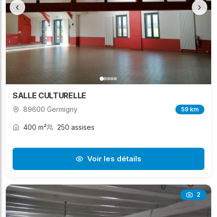
‹
›
SALLE CULTURELLE
89600 Germigny
59 km
400 m²
250 assises
Voir les détails
2