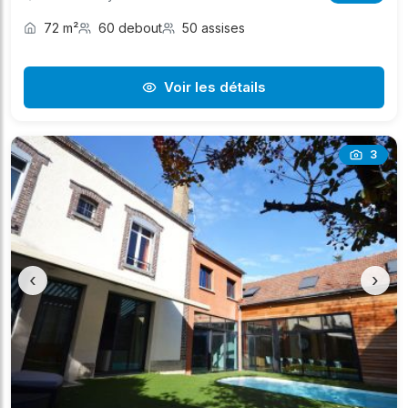
72 m²
60 debout
50 assises
Voir les détails
3
‹
›