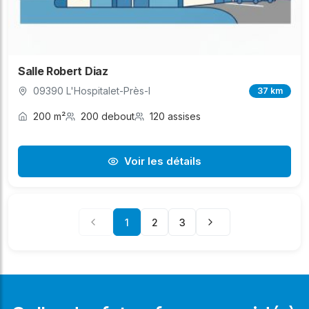
Salle Robert Diaz
09390 L'Hospitalet-Près-l
37 km
200 m²
200 debout
120 assises
Voir les détails
1
2
3