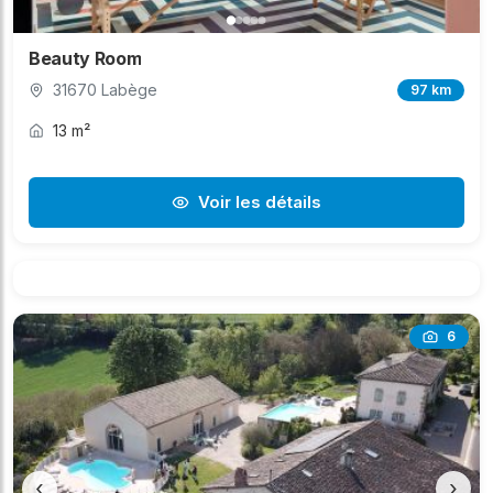
Beauty Room
31670 Labège
97 km
13 m²
Voir les détails
6
‹
›