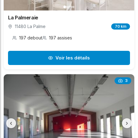
La Palmeraie
11480 La Palme
70 km
197 debout
197 assises
Voir les détails
3
‹
›