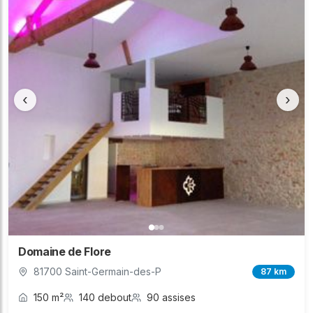
‹
›
Domaine de Flore
81700 Saint-Germain-des-P
87 km
150 m²
140 debout
90 assises