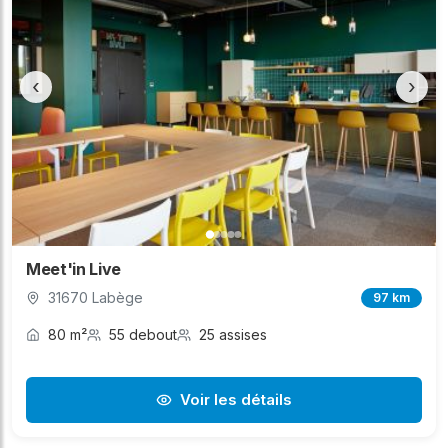
‹
›
Meet'in Live
31670 Labège
97 km
80 m²
55 debout
25 assises
Voir les détails