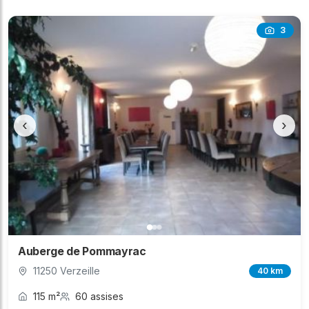
3
‹
›
Auberge de Pommayrac
11250 Verzeille
40 km
115 m²
60 assises