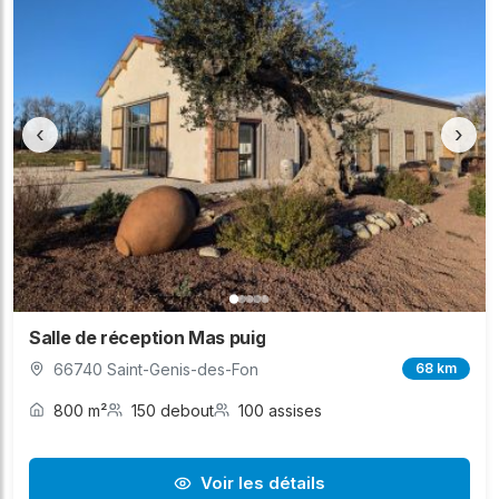
‹
›
Salle de réception Mas puig
66740 Saint-Genis-des-Fon
68 km
800 m²
150 debout
100 assises
Voir les détails