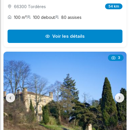
66300 Tordères
54 km
100 m²
100 debout
80 assises
Voir les détails
3
‹
›