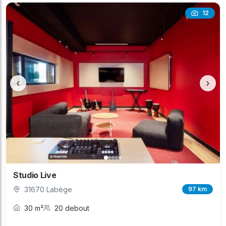
12
‹
›
Studio Live
31670 Labège
97 km
30 m²
20 debout