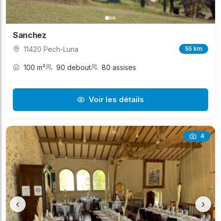
Sanchez
11420 Pech-Luna
55 km
100 m²
90 debout
80 assises
Voir les détails
4
‹
›