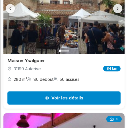
‹
›
Maison Ysalguier
31190 Auterive
84 km
280 m²
80 debout
50 assises
Voir les détails
3