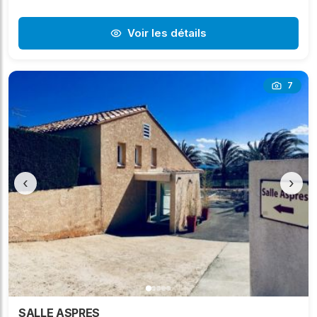
Voir les détails
7
‹
›
SALLE ASPRES