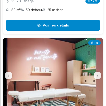
31670 Labège
97 km
80 m²
50 debout
25 assises
Voir les détails
5
‹
›