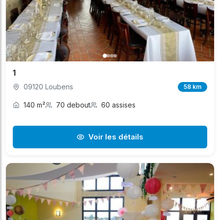
1
09120 Loubens
58 km
140 m²
70 debout
60 assises
Voir les détails