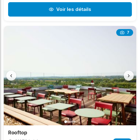
Voir les détails
7
‹
›
Rooftop