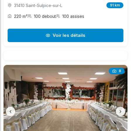
31410 Saint-Sulpice-sur-L
91 km
220 m²
100 debout
100 assises
Voir les détails
8
‹
›