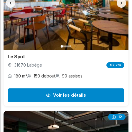
‹
›
Le Spot
31670 Labège
97 km
180 m²
150 debout
90 assises
Voir les détails
12