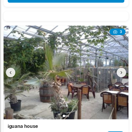
3
‹
›
iguana house