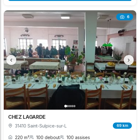
6
‹
›
CHEZ LAGARDE
31410 Saint-Sulpice-sur-L
69 km
220 m²
100 debout
100 assises