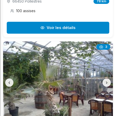
66450 Pollestres
78 km
100 assises
Voir les détails
3
‹
›