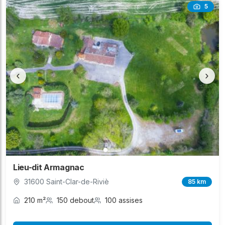
5
‹
›
Lieu-dit Armagnac
31600 Saint-Clar-de-Riviè
85 km
210 m²
150 debout
100 assises