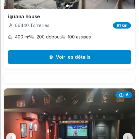
iguana house
66440 Torreilles
81 km
400 m²
200 debout
100 assises
Voir les détails
6
‹
›