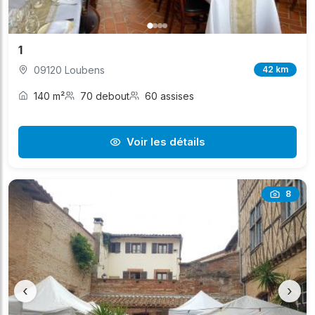
1
09120 Loubens
42 km
140 m²
70 debout
60 assises
Voir les détails
8
‹
›