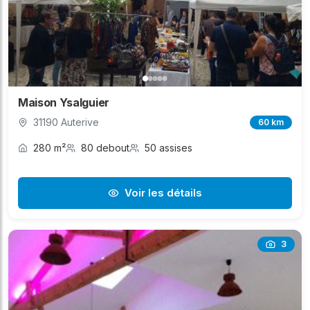
Maison Ysalguier
31190 Auterive
60 km
280 m²
80 debout
50 assises
Voir les détails
3