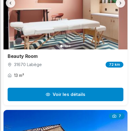
‹
›
Beauty Room
31670 Labège
72 km
13 m²
Voir les détails
7