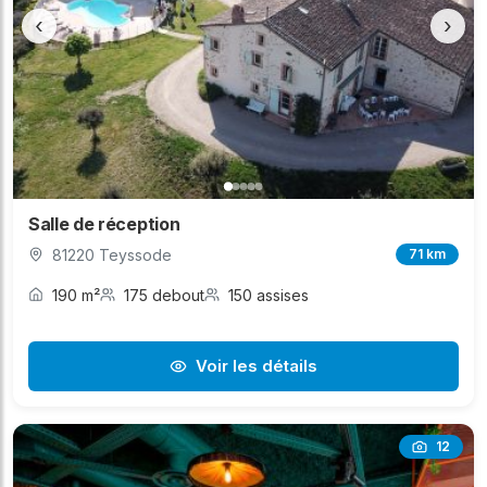
‹
›
Salle de réception
81220 Teyssode
71 km
190 m²
175 debout
150 assises
Voir les détails
12