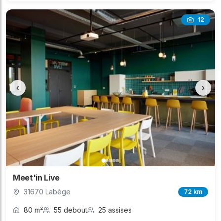
12
‹
›
Meet'in Live
31670 Labège
72 km
80 m²
55 debout
25 assises