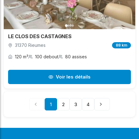
LE CLOS DES CASTAGNES
31370 Rieumes
88 km
120 m²
100 debout
80 assises
Voir les détails
1
2
3
4