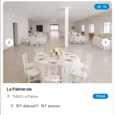
13
‹
›
La Palmeraie
11480 La Palme
76 km
197 debout
197 assises