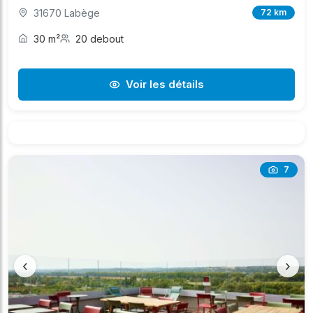
31670 Labège
72 km
30 m²
20 debout
Voir les détails
7
‹
›