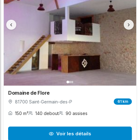
‹
›
Domaine de Flore
81700 Saint-Germain-des-P
61 km
150 m²
140 debout
90 assises
Voir les détails