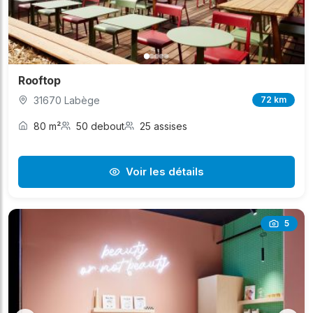
Rooftop
31670 Labège
72 km
80 m²
50 debout
25 assises
Voir les détails
5