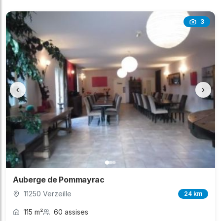
3
‹
›
Auberge de Pommayrac
11250 Verzeille
24 km
115 m²
60 assises