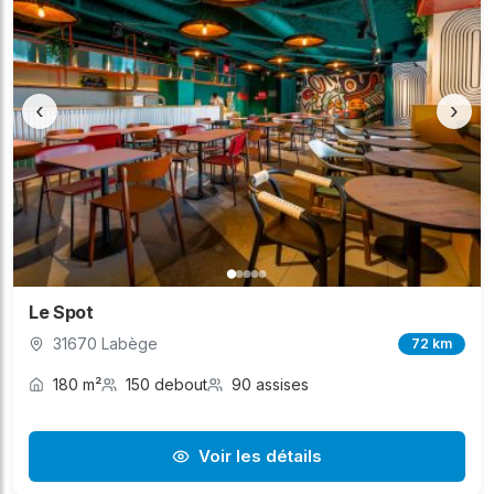
‹
›
Le Spot
31670 Labège
72 km
180 m²
150 debout
90 assises
Voir les détails