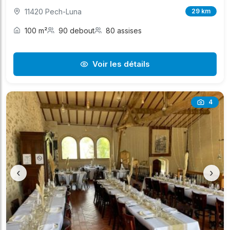
11420 Pech-Luna
29 km
100 m²
90 debout
80 assises
Voir les détails
4
‹
›