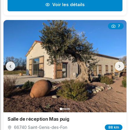
Voir les détails
7
‹
›
Salle de réception Mas puig
66740 Saint-Genis-des-Fon
88 km