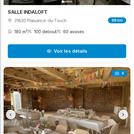
SALLE INDALOFT
31830 Plaisance-du-Touch
88 km
180 m²
100 debout
60 assises
Voir les détails
4
‹
›