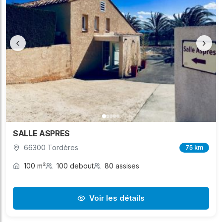
‹
›
SALLE ASPRES
66300 Tordères
75 km
100 m²
100 debout
80 assises
Voir les détails