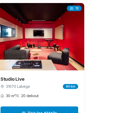
12
Studio Live
31670 Labège
90 km
30 m²
20 debout