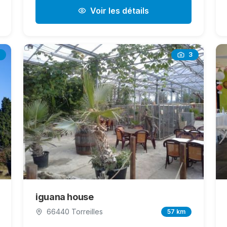
Voir les détails
3
iguana house
66440 Torreilles
57 km