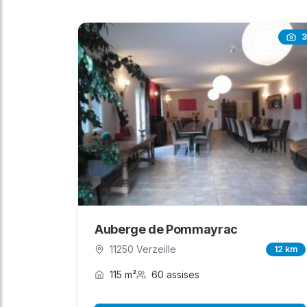
3
Auberge de Pommayrac
11250 Verzeille
12 km
115 m²
60 assises