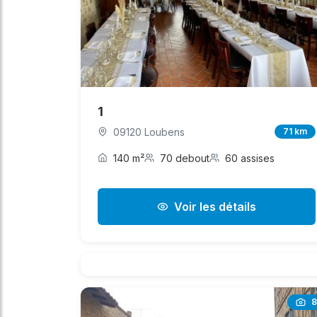
1
09120 Loubens
71 km
140 m²
70 debout
60 assises
Voir les détails
8