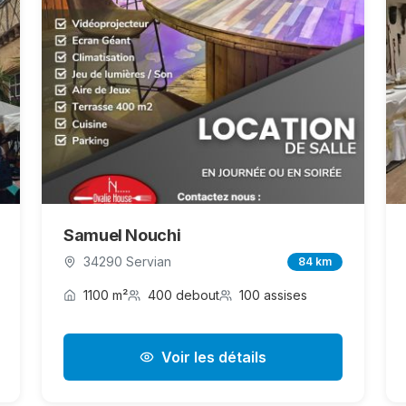
Samuel Nouchi
34290 Servian
84 km
1100 m²
400 debout
100 assises
Voir les détails