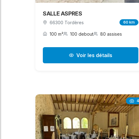
SALLE ASPRES
66300 Tordères
60 km
100 m²
100 debout
80 assises
Voir les détails
4