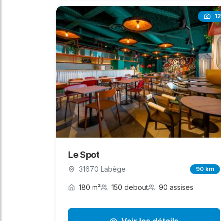
12
Le Spot
31670 Labège
90 km
180 m²
150 debout
90 assises