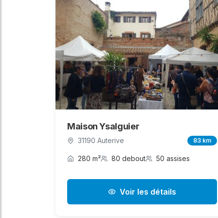
Maison Ysalguier
31190 Auterive
83 km
280 m²
80 debout
50 assises
Voir les détails