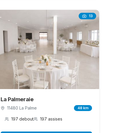
13
La Palmeraie
11480 La Palme
48 km
197 debout
197 assises