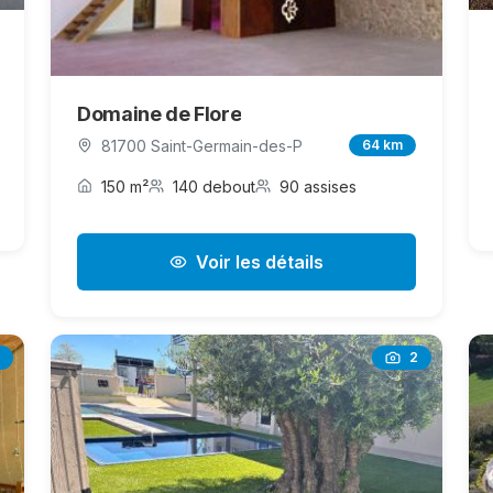
Domaine de Flore
81700 Saint-Germain-des-P
64 km
150 m²
140 debout
90 assises
Voir les détails
2