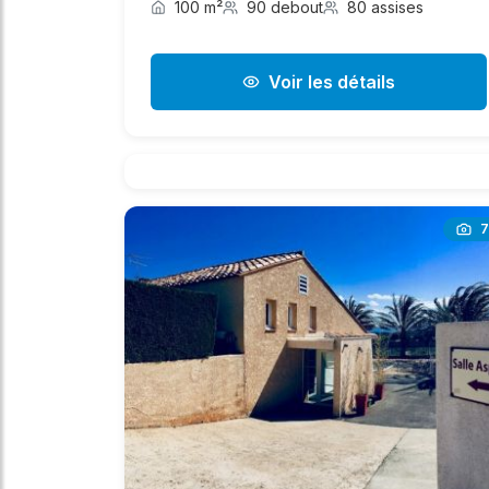
100 m²
90 debout
80 assises
Voir les détails
7