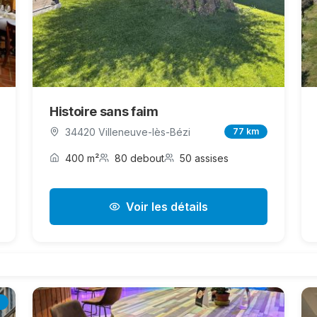
Histoire sans faim
34420 Villeneuve-lès-Bézi
77 km
400 m²
80 debout
50 assises
Voir les détails