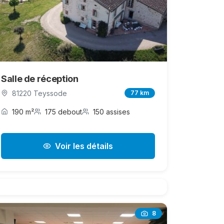
Salle de réception
81220 Teyssode
77 km
190 m²
175 debout
150 assises
Voir les détails
8