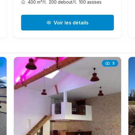
400 m²
200 debout
100 assises
Voir les détails
3