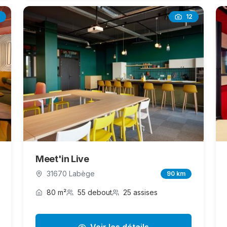
12
Meet'in Live
31670 Labège
90 km
80 m²
55 debout
25 assises